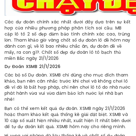
Các dự đoán chính xác nhất dưới đây dựa trên sự kết
hợp của nhiều phương pháp phân tích soi cầu. MB
cặp lô tô 2 số đẹp đảm bảo tính chính xác cao, trúng
lớn. Tham khảo giờ vàng chốt số dự đoán lô đề hôm nay
đánh con gì, về lô bao nhiêu chắc ăn, dự đoán đề về
mấy, ra con gì?. Chốt số đẹp dự đoán lô tô bạch thủ
miền Bắc ngày 21/1/2026
Dự Đoán XSMB 21/1/2026
Các bộ số Dự đoán. XSMB chỉ dùng cho mục đích tham
khảo, bạn nên cân nhắc trước khi chơi và không chơi lô
đề vì đó là bất hợp pháp, chỉ nên chơi lô tô do nhà nước
phát hành vừa vui vừa đảm bảo ích nước lợi nhà bạn
nhé!
Bạn có thể xem kết quả dự đoán. XSMB ngày 21/1/2026
hoặc tham khảo kết quả thống kê giải đặt biệt. XSMB và
10 cặp số xuất hiện nhiều nhất, xuất hiện ít nhất bên dưới
để tự dự đoán kết quả. XSMB hôm nay cho riêng mình.
Hi vọng với những dữ liệu thống kê và chốt số dự đoán.