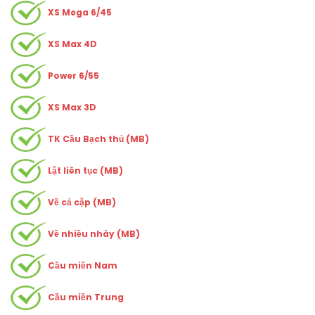
XS Mega 6/45
XS Max 4D
Power 6/55
XS Max 3D
TK Cầu Bạch thủ (MB)
Lật liên tục (MB)
Về cả cặp (MB)
Về nhiều nháy (MB)
Cầu miền Nam
Cầu miền Trung