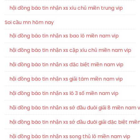
hội đồng báo tin nhận xs xíu chủ miền trung vip
Soi cầu mn hôm nay
hội đồng báo tin nhận xs bao lô miền nam vip
hội đồng báo tin nhận xs cặp xíu chủ miền nam vip
hội đồng báo tin nhận xs đặc biệt miền nam vip
hội đồng báo tin nhận xs giải tám miền nam vip
hội đồng báo tin nhận xs lô 3 số miền nam vip
hội đồng báo tin nhận xs sớ đầu đuôi giải 8 miền nam v
hội đồng báo tin nhận xs sớ đầu đuôi giải đặc biệt miề
hội đồng báo tin nhận xs song thủ lô miền nam vip