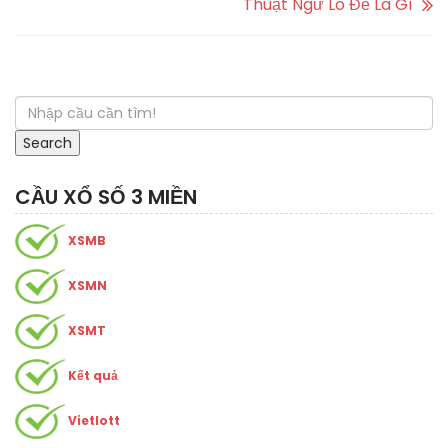
Thuật Ngữ Lô Đề Là Gì
Search
CẦU XỔ SỐ 3 MIỀN
XSMB
XSMN
XSMT
Kết quả
Vietlott