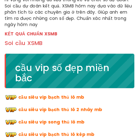
Soi cầu dự đoán kết quả. XSMB hôm nay dựa vào dữ liệu
phân tích từ các chuyên gia ở trên đây. Giúp anh em
tìm ra được những con số đẹp. Chuẩn xác nhất trong
ngày hôm nay
KẾT QUẢ CHUẨN XSMB
Soi cầu XSMB
cầu vip số đẹp miền
bắc
cầu siêu vip bạch thủ lô mb
cầu siêu vip bạch thủ lô 2 nháy mb
cầu siêu vip song thủ lô mb
cầu siêu vip bạch thủ lô kép mb