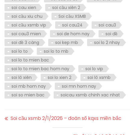
soi cau xien
soi cầu xiên 2
soi cầu xiu chu
Soi cầu XSMB
soi cầu xsmb vip
soi cau24
soi cau3
soi cau3 mien
soi de hom nay
soi đề
soi đề 3 càng
soi kep mb
soi lo 2 nhay
soi lo to
soi lo to mb
soi lo to mien bac
soi lo to mien bac hom nay
soi lo vip
soi lô xiên
soi lo xien 2
soi lô xsmb
soi mb hom nay
soi mn hom nay
soi so mien bac
soicau xsmb chinh xac nhat
Soi cầu xsmb 2/1/2026 – đoán số kqxs miền bắc