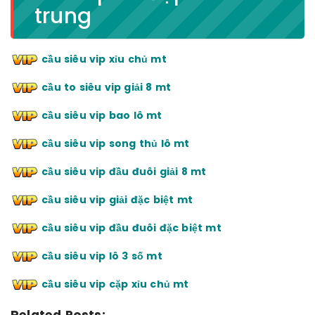
trung
cầu siêu vip xỉu chủ mt
cầu to siêu vip giải 8 mt
cầu siêu vip bao lô mt
cầu siêu vip song thủ lô mt
cầu siêu vip đầu đuôi giải 8 mt
cầu siêu vip giải đặc biệt mt
cầu siêu vip đầu đuôi đặc biệt mt
cầu siêu vip lô 3 số mt
cầu siêu vip cặp xỉu chủ mt