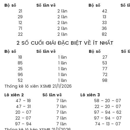
Bộ số
Số lần về
Bộ số
Số l
21
2 lần
42
29
2 lần
13
12
2 lần
33
71
2 lần
36
22
2 lần
82
2 SỐ CUỐI GIẢI ĐẶC BIỆT VỀ ÍT NHẤT
Bộ số
Số lần về
Bộ số
Số l
18
1 lần
27
85
1 lần
53
25
1 lần
77
96
1 lần
72
52
1 lần
98
Thống kê lô xiên XSMB 21/1/2026
Lô xiên 2
Số lần về
Lô xiên 3
47 – 18
7 lần
58 – 20 – 07
47 – 31
7 lần
22 – 20 – 07
20 – 07
7 lần
97 – 94 – 62
22 – 07
7 lần
97 – 94 – 07
97 – 94
7 lần
74 – 13 – 07
Thống kê lô kép XSMB 21/1/2026