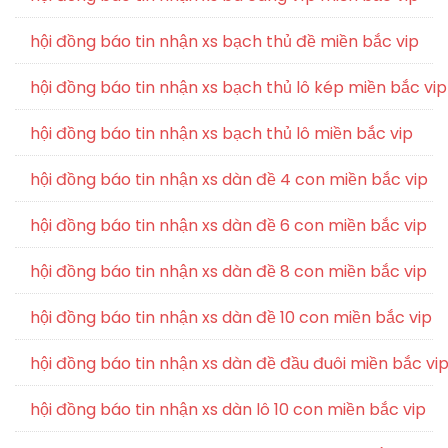
hội đồng báo tin nhận xs bạch thủ đề miền bắc vip
hội đồng báo tin nhận xs bạch thủ lô kép miền bắc vip
hội đồng báo tin nhận xs bạch thủ lô miền bắc vip
hội đồng báo tin nhận xs dàn đề 4 con miền bắc vip
hội đồng báo tin nhận xs dàn đề 6 con miền bắc vip
hội đồng báo tin nhận xs dàn đề 8 con miền bắc vip
hội đồng báo tin nhận xs dàn đề 10 con miền bắc vip
hội đồng báo tin nhận xs dàn đề đầu đuôi miền bắc vi
hội đồng báo tin nhận xs dàn lô 10 con miền bắc vip