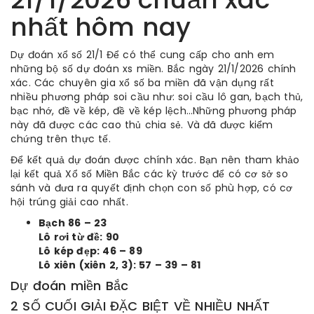
nhất hôm nay
Dự đoán xổ số 21/1 Để có thể cung cấp cho anh em
những bộ số dự đoán xs miền. Bắc ngày 21/1/2026 chính
xác. Các chuyên gia xổ số ba miền đã vận dụng rất
nhiều phương pháp soi cầu như: soi cầu lô gan, bạch thủ,
bạc nhớ, đề về kép, đề về kép lệch…Những phương pháp
này đã được các cao thủ chia sẻ. Và đã được kiểm
chứng trên thực tế.
Để kết quả dự đoán được chính xác. Bạn nên tham khảo
lại kết quả Xổ số Miền Bắc các kỳ trước để có cơ sở so
sánh và đưa ra quyết định chọn con số phù hợp, có cơ
hội trúng giải cao nhất.
Bạch 86 – 23
Lô rơi từ đề: 90
Lô kép đẹp: 46 – 89
Lô xiên (xiên 2, 3): 57 – 39 – 81
Dự đoán miền Bắc
2 SỐ CUỐI GIẢI ĐẶC BIỆT VỀ NHIỀU NHẤT