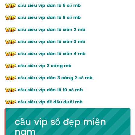
cầu siêu vip dàn lô 6 số mb
cầu siêu vip dàn lô 8 số mb
cầu siêu vip dàn lô xiên 2 mb
cầu siêu vip dàn lô xiên 3 mb
cầu siêu vip dàn lô xiên 4 mb
cầu siêu vip 3 càng mb
cầu siêu vip dàn 3 càng 2 số mb
cầu siêu vip dàn lô 10 số mb
cầu siêu vip đề đầu đuôi mb
cầu vip số đẹp miền
nam