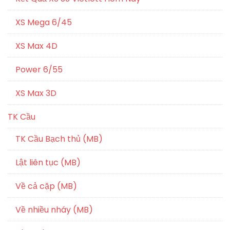
XS Mega 6/45
XS Max 4D
Power 6/55
XS Max 3D
TK Cầu
TK Cầu Bạch thủ (MB)
Lật liên tục (MB)
Về cả cặp (MB)
Về nhiều nháy (MB)