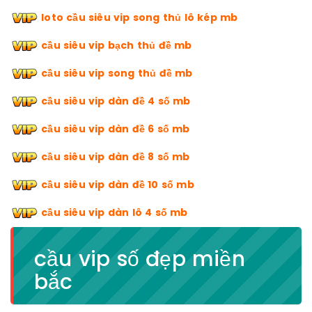
loto cầu siêu vip song thủ lô kép mb
cầu siêu vip bạch thủ đề mb
cầu siêu vip song thủ đề mb
cầu siêu vip dàn đề 4 số mb
cầu siêu vip dàn đề 6 số mb
cầu siêu vip dàn đề 8 số mb
cầu siêu vip dàn đề 10 số mb
cầu siêu vip dàn lô 4 số mb
cầu vip số đẹp miền
bắc