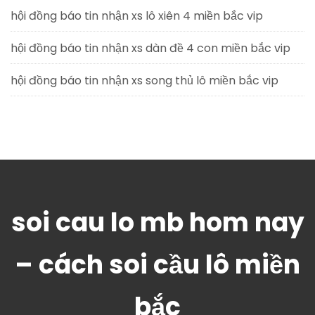
hội đồng báo tin nhận xs lô xiên 4 miền bắc vip
hội đồng báo tin nhận xs dàn đề 4 con miền bắc vip
hội đồng báo tin nhận xs song thủ lô miền bắc vip
soi cau lo mb hom nay
– cách soi cầu lô miền
bắc