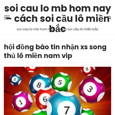
soi cau lo mb hom nay
– cách soi cầu lô miền
bắc
soi cau lo mb hom nay – cách soi cầu lô miền bắc
hội đồng báo tin nhận xs song
thủ lô miền nam vip