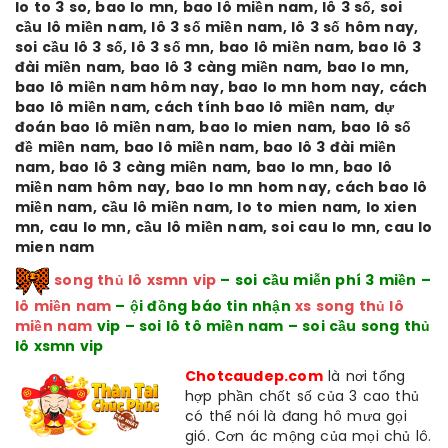
lo to 3 so, bao lo mn, bao lô miền nam, lô 3 số, soi
cầu lô miền nam, lô 3 số miền nam, lô 3 số hôm nay,
soi cầu lô 3 số, lô 3 số mn, bao lô miền nam, bao lô 3
đài miền nam, bao lô 3 càng miền nam, bao lo mn,
bao lô miền nam hôm nay, bao lo mn hom nay, cách
bao lô miền nam, cách tính bao lô miền nam, dự
đoán bao lô miền nam, bao lo mien nam, bao lô số
đề miền nam, bao lô miền nam, bao lô 3 đài miền
nam, bao lô 3 càng miền nam, bao lo mn, bao lô
miền nam hôm nay, bao lo mn hom nay, cách bao lô
miền nam, cầu lô miền nam, lo to mien nam, lo xien
mn, cau lo mn, cầu lô miền nam, soi cau lo mn, cau lo
mien nam
song thủ lô xsmn vip
– soi cầu miễn phí 3 miền –
lô miền nam
– ội đồng báo tin nhận
xs song thủ lô
miền nam
vip – soi lô tô miền nam – soi cầu song thủ
lô xsmn vip
Chotcaudep.com
là nơi tổng
hợp phần chốt số của 3 cao thủ
có thể nói là đang hô mưa gọi
gió. Cơn ác mộng của mọi chủ lô.