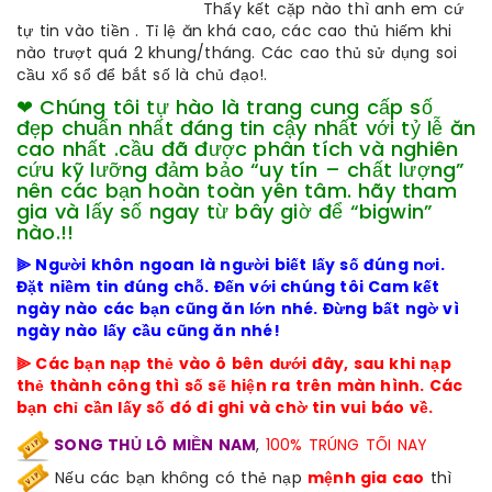
Thấy kết cặp nào thì anh em cứ
tự tin vào tiền . Tỉ lệ ăn khá cao, các cao thủ hiếm khi
nào trượt quá 2 khung/tháng. Các cao thủ sử dụng soi
cầu xổ sổ để bắt số là chủ đạo!.
❤ Chúng tôi tự hào là trang cung cấp số
đẹp chuẩn nhất đáng tin cậy nhất với tỷ lễ ăn
cao nhất .cầu đã được phân tích và nghiên
cứu kỹ lưỡng đảm bảo “uy tín – chất lượng”
nên các bạn hoàn toàn yên tâm. hãy tham
gia và lấy số ngay từ bây giờ để “bigwin”
nào.!!
⫸ Người khôn ngoan là người biết lấy số đúng nơi.
Đặt niềm tin đúng chỗ. Đến với chúng tôi Cam kết
ngày nào các bạn cũng ăn lớn nhé. Đừng bất ngờ vì
ngày nào lấy cầu cũng ăn nhé!
⫸ Các bạn nạp thẻ vào ô bên dưới đây, sau khi nạp
thẻ thành công thì số sẽ hiện ra trên màn hình. Các
bạn chỉ cần lấy số đó đi ghi và chờ tin vui báo về.
SONG THỦ LÔ MIỀN NAM
,
100% TRÚNG TỐI NAY
Nếu các bạn không có thẻ nạp
mệnh gia cao
thì