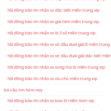
hội đồng báo tin nhận xs đặc biệt miền trung vip
hội đồng báo tin nhận xs giải tám miền trung vip
hội đồng báo tin nhận xs lô 3 số miền trung vip
hội đồng báo tin nhận xs sớ đầu đuôi giải 8 miền trung 
hội đồng báo tin nhận xs sớ đầu đuôi giải đặc biệt miền
hội đồng báo tin nhận xs song thủ lô miền trung vip
hội đồng báo tin nhận xs xíu chủ miền trung vip
Soi cầu mn hôm nay
hội đồng báo tin nhận xs bao lô miền nam vip