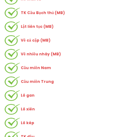
TK Cầu Bạch thủ (MB)
Lật liên tục (MB)
Về cả cặp (MB)
Về nhiều nháy (MB)
Cầu miền Nam
Cầu miền Trung
Lô gan
Lô xiên
Lô kép
TK đầu