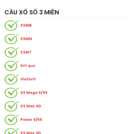
CẦU XỔ SỐ 3 MIỀN
XSMB
XSMN
XSMT
Kết quả
Vietlott
XS Mega 6/45
XS Max 4D
Power 6/55
XS Max 3D