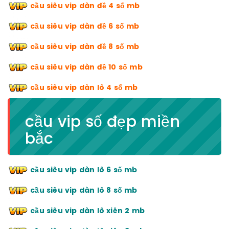
cầu siêu vip dàn đề 4 số mb
cầu siêu vip dàn đề 6 số mb
cầu siêu vip dàn đề 8 số mb
cầu siêu vip dàn đề 10 số mb
cầu siêu vip dàn lô 4 số mb
cầu vip số đẹp miền
bắc
cầu siêu vip dàn lô 6 số mb
cầu siêu vip dàn lô 8 số mb
cầu siêu vip dàn lô xiên 2 mb