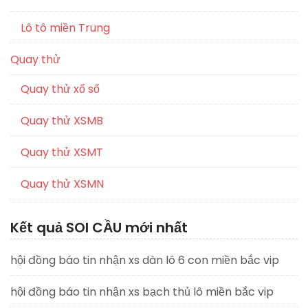
Lô tô miền Trung
Quay thử
Quay thử xổ số
Quay thử XSMB
Quay thử XSMT
Quay thử XSMN
Kết quả SOI CẦU mới nhất
hội đồng báo tin nhận xs dàn lô 6 con miền bắc vip
hội đồng báo tin nhận xs bạch thủ lô miền bắc vip