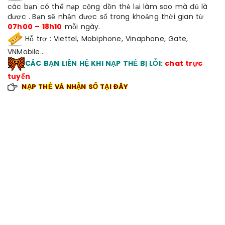
các bạn có thể nạp cộng dồn thẻ lại làm sao mà đủ là
được .
Bạn sẽ nhận được số trong khoảng thời gian từ
07h00 – 18h10
mỗi ngày.
Hỗ trợ : Viettel, Mobiphone, Vinaphone, Gate,
VNMobile…
CÁC BẠN LIÊN HỆ KHI NẠP THẺ BỊ LỖI:
chat trực
tuyến
NẠP THẺ VÀ NHẬN SỐ TẠI ĐÂY