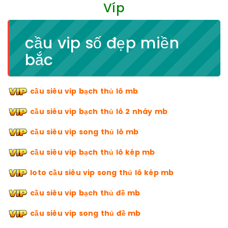
Víp
cầu vip số đẹp miền
bắc
cầu siêu vip bạch thủ lô mb
cầu siêu vip bạch thủ lô 2 nháy mb
cầu siêu vip song thủ lô mb
cầu siêu vip bạch thủ lô kép mb
loto cầu siêu vip song thủ lô kép mb
cầu siêu vip bạch thủ đề mb
cầu siêu vip song thủ đề mb