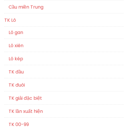
Cầu miền Trung
TK Lô
Lô gan
Lô xiên
Lô kép
TK đầu
TK đuôi
TK giải đặc biệt
TK lần xuất hiện
TK 00-99