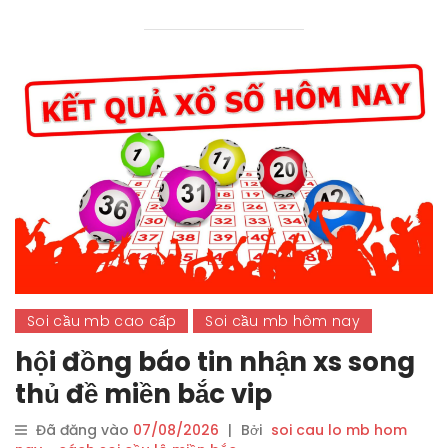
Soi cầu mb cao cấp
Soi cầu mb hôm nay
hội đồng báo tin nhận xs song
thủ đề miền bắc vip
Đã đăng vào
07/08/2026
|
Bởi
soi cau lo mb hom