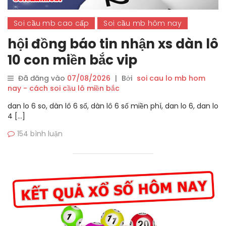
Soi cầu mb cao cấp
Soi cầu mb hôm nay
hội đồng báo tin nhận xs dàn lô
10 con miền bắc vip
Đã đăng vào
07/08/2026
|
Bởi
soi cau lo mb hom
nay - cách soi cầu lô miền bắc
dan lo 6 so, dàn lô 6 số, dàn lô 6 số miền phí, dan lo 6, dan lo
4 […]
154 bình luận