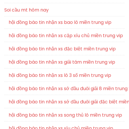
Soi cầu mt hôm nay
hội đồng báo tin nhận xs bao lô miền trung vip
hội đồng báo tin nhận xs cặp xíu chủ miền trung vip
hội đồng báo tin nhận xs đặc biệt miền trung vip
hội đồng báo tin nhận xs giải tám miền trung vip
hội đồng báo tin nhận xs lô 3 số miền trung vip
hội đồng báo tin nhận xs sớ đầu đuôi giải 8 miền trung 
hội đồng báo tin nhận xs sớ đầu đuôi giải đặc biệt miền
hội đồng báo tin nhận xs song thủ lô miền trung vip
hội đồng báo tin nhận xs xíu chủ miền trung vip