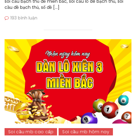
soi cầu bạch thủ đề miền bắc, soi cầu lô de bạch thủ, soi
cầu đề bạch thủ, số đề […]
193 bình luận
Soi cầu mb cao cấp
Soi cầu mb hôm nay