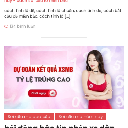
nay - cách soi cầu lô miền bắc
cách tính lô đề, cách tính lô chuẩn, cach tinh de, cách bắt
cầu đề miền bắc, cách tính lô […]
134 bình luận
Soi cầu mb cao cấp
Soi cầu mb hôm nay