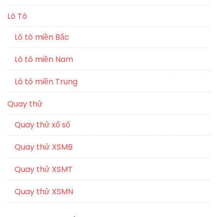
Lô Tô
Lô tô miền Bắc
Lô tô miền Nam
Lô tô miền Trung
Quay thử
Quay thử xổ số
Quay thử XSMB
Quay thử XSMT
Quay thử XSMN