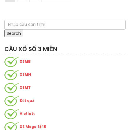
Search
CẦU XỔ SỐ 3 MIỀN
XSMB
XSMN
XSMT
Kết quả
Vietlott
XS Mega 6/45