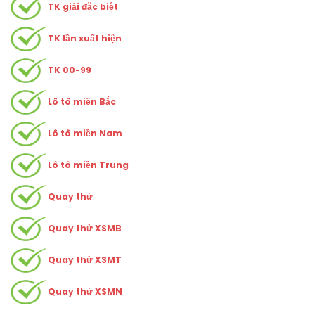
TK giải đặc biệt
TK lần xuất hiện
TK 00-99
Lô tô miền Bắc
Lô tô miền Nam
Lô tô miền Trung
Quay thử
Quay thử XSMB
Quay thử XSMT
Quay thử XSMN