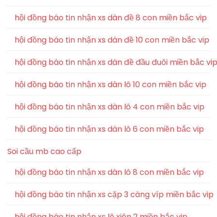
hội đồng báo tin nhận xs dàn đề 8 con miền bắc vip
hội đồng báo tin nhận xs dàn đề 10 con miền bắc vip
hội đồng báo tin nhận xs dàn đề đầu đuôi miền bắc vi
hội đồng báo tin nhận xs dàn lô 10 con miền bắc vip
hội đồng báo tin nhận xs dàn lô 4 con miền bắc vip
hội đồng báo tin nhận xs dàn lô 6 con miền bắc vip
Soi cầu mb cao cấp
hội đồng báo tin nhận xs dàn lô 8 con miền bắc vip
hội đồng báo tin nhận xs cặp 3 càng víp miền bắc vip
hội đồng báo tin nhận xs lô xiên 2 miền bắc vip