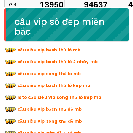
cầu vip số đẹp miền
bắc
cầu siêu vip bạch thủ lô mb
cầu siêu vip bạch thủ lô 2 nháy mb
cầu siêu vip song thủ lô mb
cầu siêu vip bạch thủ lô kép mb
loto cầu siêu vip song thủ lô kép mb
cầu siêu vip bạch thủ đề mb
cầu siêu vip song thủ đề mb