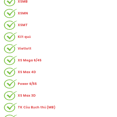
XSMB
XSMN
XSMT
Kết quả
Vietlott
XS Mega 6/45
XS Max 4D
Power 6/55
XS Max 3D
TK Cầu Bạch thủ (MB)