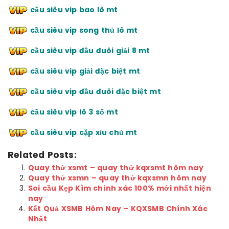
cầu siêu vip bao lô mt
cầu siêu vip song thủ lô mt
cầu siêu vip đầu đuôi giải 8 mt
cầu siêu vip giải đặc biệt mt
cầu siêu vip đầu đuôi đặc biệt mt
cầu siêu vip lô 3 số mt
cầu siêu vip cặp xỉu chủ mt
Related Posts:
Quay thử xsmt – quay thử kqxsmt hôm nay
Quay thử xsmn – quay thử kqxsmn hôm nay
Soi cầu Kẹp Kìm chính xác 100% mới nhất hiện
nay
Kết Quả XSMB Hôm Nay – KQXSMB Chính Xác
Nhất