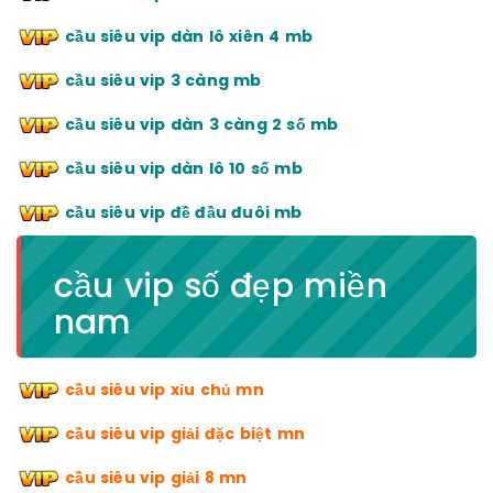
cầu siêu vip dàn lô xiên 4 mb
cầu siêu vip 3 càng mb
cầu siêu vip dàn 3 càng 2 số mb
cầu siêu vip dàn lô 10 số mb
cầu siêu vip đề đầu đuôi mb
cầu vip số đẹp miền
nam
cầu siêu vip xỉu chủ mn
cầu siêu vip giải đặc biệt mn
cầu siêu vip giải 8 mn