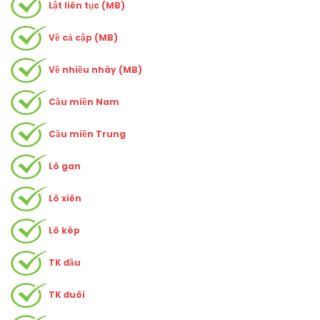
Lật liên tục (MB)
Về cả cặp (MB)
Về nhiều nháy (MB)
Cầu miền Nam
Cầu miền Trung
Lô gan
Lô xiên
Lô kép
TK đầu
TK đuôi