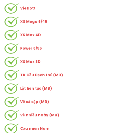
Vietlott
XS Mega 6/45
XS Max 4D
Power 6/55
XS Max 3D
TK Cầu Bạch thủ (MB)
Lật liên tục (MB)
Về cả cặp (MB)
Về nhiều nháy (MB)
Cầu miền Nam