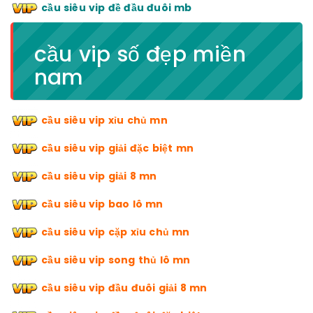
cầu siêu vip đề đầu đuôi mb
cầu vip số đẹp miền
nam
cầu siêu vip xỉu chủ mn
cầu siêu vip giải đặc biệt mn
cầu siêu vip giải 8 mn
cầu siêu vip bao lô mn
cầu siêu vip cặp xỉu chủ mn
cầu siêu vip song thủ lô mn
cầu siêu vip đầu đuôi giải 8 mn