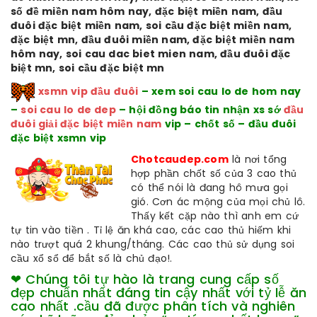
số đề miền nam hôm nay, đặc biệt miền nam, đầu
đuôi đặc biệt miền nam, soi cầu đặc biệt miền nam,
đặc biệt mn, đầu đuôi miền nam, đặc biệt miền nam
hôm nay, soi cau dac biet mien nam, đầu đuôi đặc
biệt mn, soi cầu đặc biệt mn
xsmn vip đầu đuôi
– xem soi cau lo de hom nay
–
soi cau lo de dep
– hội đồng báo tin nhận xs sớ
đầu
đuôi giải đặc biệt miền nam
vip – chốt số – đầu đuôi
đặc biệt xsmn vip
Chotcaudep.com
là nơi tổng
hợp phần chốt số của 3 cao thủ
có thể nói là đang hô mưa gọi
gió. Cơn ác mộng của mọi chủ lô.
Thấy kết cặp nào thì anh em cứ
tự tin vào tiền . Tỉ lệ ăn khá cao, các cao thủ hiếm khi
nào trượt quá 2 khung/tháng. Các cao thủ sử dụng soi
cầu xổ sổ để bắt số là chủ đạo!.
❤ Chúng tôi tự hào là trang cung cấp số
đẹp chuẩn nhất đáng tin cậy nhất với tỷ lễ ăn
cao nhất .cầu đã được phân tích và nghiên