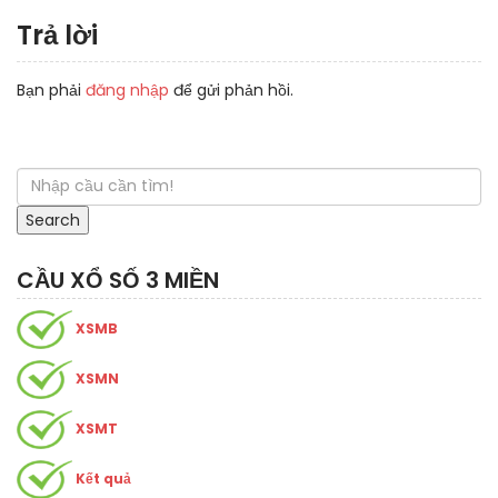
Trả lời
Bạn phải
đăng nhập
để gửi phản hồi.
Search
CẦU XỔ SỐ 3 MIỀN
XSMB
XSMN
XSMT
Kết quả