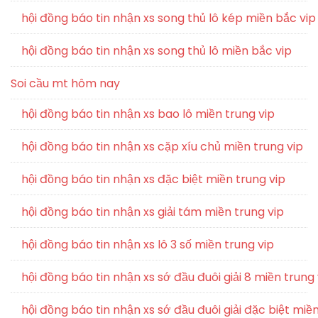
hội đồng báo tin nhận xs song thủ lô kép miền bắc vip
hội đồng báo tin nhận xs song thủ lô miền bắc vip
Soi cầu mt hôm nay
hội đồng báo tin nhận xs bao lô miền trung vip
hội đồng báo tin nhận xs cặp xíu chủ miền trung vip
hội đồng báo tin nhận xs đặc biệt miền trung vip
hội đồng báo tin nhận xs giải tám miền trung vip
hội đồng báo tin nhận xs lô 3 số miền trung vip
hội đồng báo tin nhận xs sớ đầu đuôi giải 8 miền trung 
hội đồng báo tin nhận xs sớ đầu đuôi giải đặc biệt miền