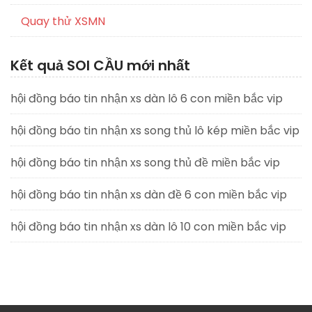
Quay thử XSMN
Kết quả SOI CẦU mới nhất
hội đồng báo tin nhận xs dàn lô 6 con miền bắc vip
hội đồng báo tin nhận xs song thủ lô kép miền bắc vip
hội đồng báo tin nhận xs song thủ đề miền bắc vip
hội đồng báo tin nhận xs dàn đề 6 con miền bắc vip
hội đồng báo tin nhận xs dàn lô 10 con miền bắc vip