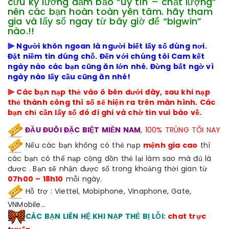
cứu kỹ lưỡng đảm bảo “uy tín – chất lượng”
nên các bạn hoàn toàn yên tâm. hãy tham
gia và lấy số ngay từ bây giờ để “bigwin”
nào.!!
⫸ Người khôn ngoan là người biết lấy số đúng nơi.
Đặt niềm tin đúng chỗ. Đến với chúng tôi Cam kết
ngày nào các bạn cũng ăn lớn nhé. Đừng bất ngờ vì
ngày nào lấy cầu cũng ăn nhé!
⫸ Các bạn nạp thẻ vào ô bên dưới đây, sau khi nạp
thẻ thành công thì số sẽ hiện ra trên màn hình. Các
bạn chỉ cần lấy số đó đi ghi và chờ tin vui báo về.
ĐẦU ĐUÔI ĐẶC BIỆT MIỀN NAM
,
100% TRÚNG TỐI NAY
Nếu các bạn không có thẻ nạp
mệnh gia cao
thì
các bạn có thể nạp cộng dồn thẻ lại làm sao mà đủ là
được .
Bạn sẽ nhận được số trong khoảng thời gian từ
07h00 – 18h10
mỗi ngày.
Hỗ trợ : Viettel, Mobiphone, Vinaphone, Gate,
VNMobile…
CÁC BẠN LIÊN HỆ KHI NẠP THẺ BỊ LỖI:
chat trực