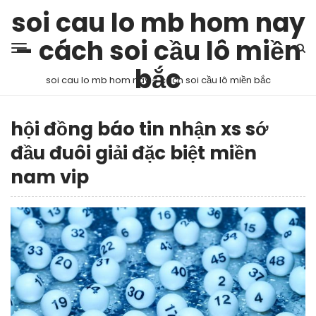
soi cau lo mb hom nay
– cách soi cầu lô miền
bắc
soi cau lo mb hom nay – cách soi cầu lô miền bắc
hội đồng báo tin nhận xs sớ
đầu đuôi giải đặc biệt miền
nam vip