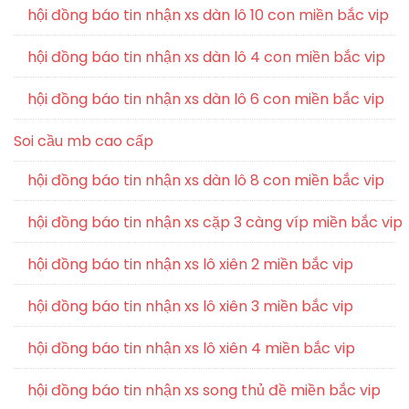
hội đồng báo tin nhận xs dàn lô 10 con miền bắc vip
hội đồng báo tin nhận xs dàn lô 4 con miền bắc vip
hội đồng báo tin nhận xs dàn lô 6 con miền bắc vip
Soi cầu mb cao cấp
hội đồng báo tin nhận xs dàn lô 8 con miền bắc vip
hội đồng báo tin nhận xs cặp 3 càng víp miền bắc vip
hội đồng báo tin nhận xs lô xiên 2 miền bắc vip
hội đồng báo tin nhận xs lô xiên 3 miền bắc vip
hội đồng báo tin nhận xs lô xiên 4 miền bắc vip
hội đồng báo tin nhận xs song thủ đề miền bắc vip