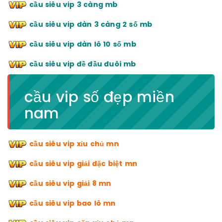
cầu siêu vip 3 càng mb
cầu siêu vip dàn 3 càng 2 số mb
cầu siêu vip dàn lô 10 số mb
cầu siêu vip đề đầu đuôi mb
cầu vip số đẹp miền
nam
cầu siêu vip xỉu chủ mn
cầu siêu vip giải đặc biệt mn
cầu siêu vip giải 8 mn
cầu siêu vip bao lô mn