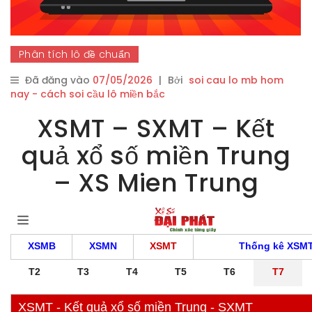
Phân tích lô đề chuẩn
Đã đăng vào
07/05/2026
|
Bởi
soi cau lo mb hom
nay - cách soi cầu lô miền bắc
XSMT – SXMT – Kết
quả xổ số miền Trung
– XS Mien Trung