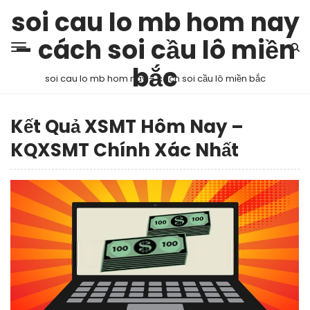
soi cau lo mb hom nay
– cách soi cầu lô miền
bắc
soi cau lo mb hom nay – cách soi cầu lô miền bắc
Kết Quả XSMT Hôm Nay –
KQXSMT Chính Xác Nhất