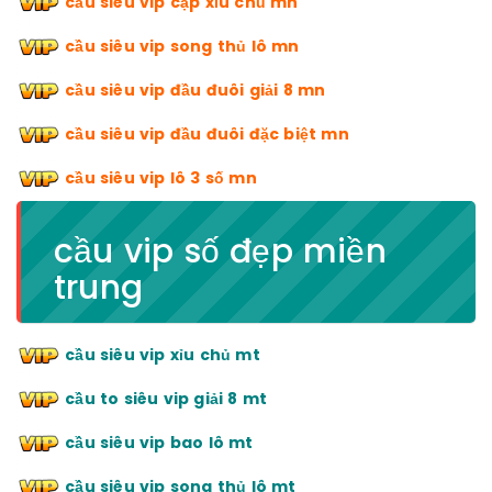
cầu siêu vip cặp xỉu chủ mn
cầu siêu vip song thủ lô mn
cầu siêu vip đầu đuôi giải 8 mn
cầu siêu vip đầu đuôi đặc biệt mn
cầu siêu vip lô 3 số mn
cầu vip số đẹp miền
trung
cầu siêu vip xỉu chủ mt
cầu to siêu vip giải 8 mt
cầu siêu vip bao lô mt
cầu siêu vip song thủ lô mt