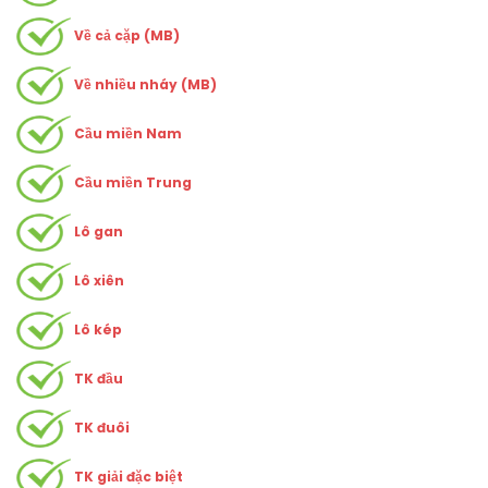
Về cả cặp (MB)
Về nhiều nháy (MB)
Cầu miền Nam
Cầu miền Trung
Lô gan
Lô xiên
Lô kép
TK đầu
TK đuôi
TK giải đặc biệt