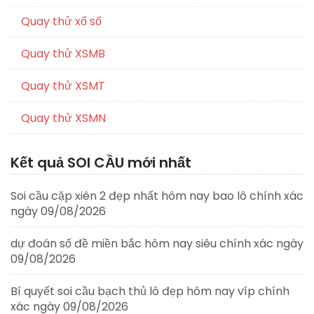
Quay thử xổ số
Quay thử XSMB
Quay thử XSMT
Quay thử XSMN
Kết quả SOI CẦU mới nhất
Soi cầu cặp xiên 2 đẹp nhất hôm nay bao lô chính xác
ngày 09/08/2026
dự đoán số đề miền bắc hôm nay siêu chính xác ngày
09/08/2026
Bí quyết soi cầu bạch thủ lô đẹp hôm nay víp chính
xác ngày 09/08/2026