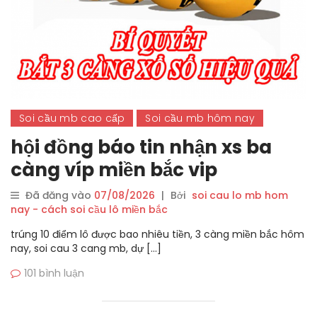
Soi cầu mb cao cấp
Soi cầu mb hôm nay
hội đồng báo tin nhận xs ba
càng víp miền bắc vip
Đã đăng vào
07/08/2026
|
Bởi
soi cau lo mb hom
nay - cách soi cầu lô miền bắc
trúng 10 điểm lô được bao nhiêu tiền, 3 càng miền bắc hôm
nay, soi cau 3 cang mb, dự […]
101 bình luận