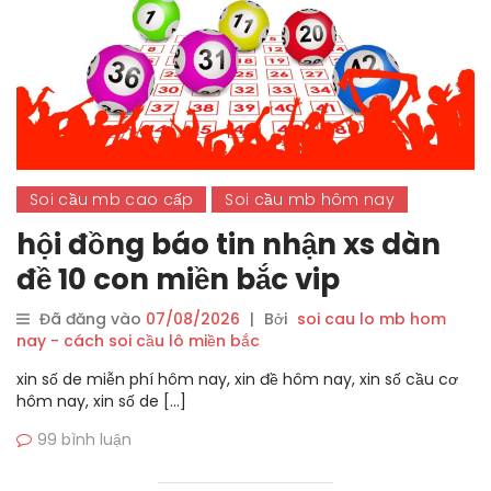
Soi cầu mb cao cấp
Soi cầu mb hôm nay
hội đồng báo tin nhận xs dàn
đề 10 con miền bắc vip
Đã đăng vào
07/08/2026
|
Bởi
soi cau lo mb hom
nay - cách soi cầu lô miền bắc
xin số de miễn phí hôm nay, xin đề hôm nay, xin số cầu cơ
hôm nay, xin số de […]
99 bình luận