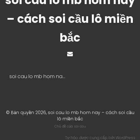
soi cau lo mb hom nay
– cách soi cầu lô miền
bắc
soi cau lo mb hom nay – cách soi cầu lô miền bắc
© Bản quyền 2026, soi cau lo mb hom nay – cách soi cầu
lô miền bắc
Chủ đề của
soi cau
Tự hào được cung cấp bởi
WordPress