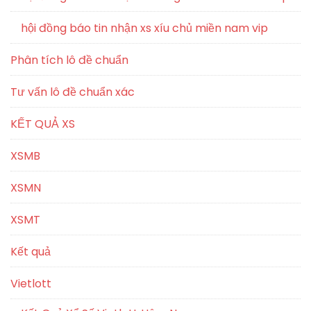
hội đồng báo tin nhận xs xíu chủ miền nam vip
Phân tích lô đề chuẩn
Tư vấn lô đề chuẩn xác
KẾT QUẢ XS
XSMB
XSMN
XSMT
Kết quả
Vietlott