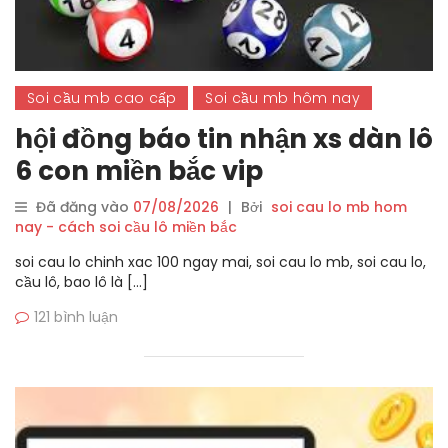
Soi cầu mb cao cấp
Soi cầu mb hôm nay
hội đồng báo tin nhận xs dàn lô
6 con miền bắc vip
Đã đăng vào
07/08/2026
|
Bởi
soi cau lo mb hom
nay - cách soi cầu lô miền bắc
soi cau lo chinh xac 100 ngay mai, soi cau lo mb, soi cau lo,
cầu lô, bao lô là […]
121 bình luận