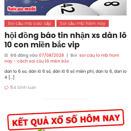
Soi cầu mb cao cấp
Soi cầu mb hôm nay
hội đồng báo tin nhận xs dàn lô
10 con miền bắc vip
Đã đăng vào
07/08/2026
|
Bởi
soi cau lo mb hom
nay - cách soi cầu lô miền bắc
dan lo 6 so, dàn lô 6 số, dàn lô 6 số miền phí, dan lo 6, dan lo
4 […]
154 bình luận