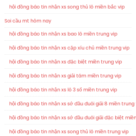
hội đồng báo tin nhận xs song thủ lô miền bắc vip
Soi cầu mt hôm nay
hội đồng báo tin nhận xs bao lô miền trung vip
hội đồng báo tin nhận xs cặp xíu chủ miền trung vip
hội đồng báo tin nhận xs đặc biệt miền trung vip
hội đồng báo tin nhận xs giải tám miền trung vip
hội đồng báo tin nhận xs lô 3 số miền trung vip
hội đồng báo tin nhận xs sớ đầu đuôi giải 8 miền trung 
hội đồng báo tin nhận xs sớ đầu đuôi giải đặc biệt miền
hội đồng báo tin nhận xs song thủ lô miền trung vip