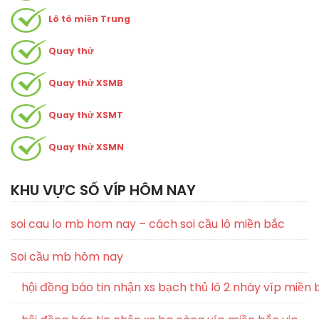
Lô tô miền Trung
Quay thử
Quay thử XSMB
Quay thử XSMT
Quay thử XSMN
KHU VỰC SỐ VÍP HÔM NAY
soi cau lo mb hom nay – cách soi cầu lô miền bắc
Soi cầu mb hôm nay
hội đồng báo tin nhận xs bạch thủ lô 2 nháy víp miền 