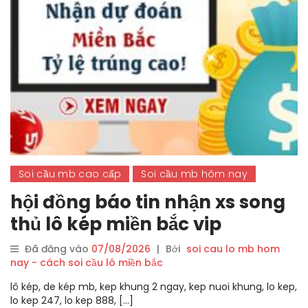
Soi cầu mb cao cấp
Soi cầu mb hôm nay
hội đồng báo tin nhận xs song
thủ lô kép miền bắc vip
Đã đăng vào
07/08/2026
|
Bởi
soi cau lo mb hom
nay - cách soi cầu lô miền bắc
lô kép, de kép mb, kep khung 2 ngay, kep nuoi khung, lo kep,
lo kep 247, lo kep 888, […]