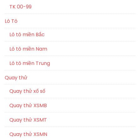
TK 00-99
Lô Tô
Lô tô miền Bắc
Lô tô miền Nam
Lô tô miền Trung
Quay thử
Quay thử xổ số
Quay thử XSMB
Quay thử XSMT
Quay thử XSMN