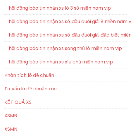
hội đồng báo tin nhận xs lô 3 số miền nam vip
hội đồng báo tin nhận xs sớ đầu đuôi giải 8 miền nam v
hội đồng báo tin nhận xs sớ đầu đuôi giải đặc biệt miề
hội đồng báo tin nhận xs song thủ lô miền nam vip
hội đồng báo tin nhận xs xíu chủ miền nam vip
Phân tích lô đề chuẩn
Tư vấn lô đề chuẩn xác
KẾT QUẢ XS
XSMB
XSMN