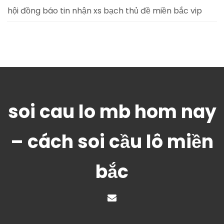
hội đồng báo tin nhận xs bạch thủ đề miền bắc vip
soi cau lo mb hom nay
– cách soi cầu lô miền
bắc