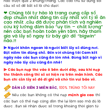
nào trượt quá 2 khung/tháng. Các cao thủ sử dụng soi
cầu xổ sổ để bắt số là chủ đạo!.
❤ Chúng tôi tự hào là trang cung cấp số
đẹp chuẩn nhất đáng tin cậy nhất với tỷ lễ ăn
cao nhất .cầu đã được phân tích và nghiên
cứu kỹ lưỡng đảm bảo “uy tín – chất lượng”
nên các bạn hoàn toàn yên tâm. hãy tham
gia và lấy số ngay từ bây giờ để “bigwin”
nào.!!
⫸ Người khôn ngoan là người biết lấy số đúng nơi.
Đặt niềm tin đúng chỗ. Đến với chúng tôi Cam kết
ngày nào các bạn cũng ăn lớn nhé. Đừng bất ngờ vì
ngày nào lấy cầu cũng ăn nhé!
⫸ Các bạn nạp thẻ vào ô bên dưới đây, sau khi nạp
thẻ thành công thì số sẽ hiện ra trên màn hình. Các
bạn chỉ cần lấy số đó đi ghi và chờ tin vui báo về.
DÀN LÔ XIÊN 3 MIỀN BẮC
,
100% TRÚNG TỐI NAY
Nếu các bạn không có thẻ nạp
mệnh gia cao
thì
các bạn có thể nạp cộng dồn thẻ lại làm sao mà đủ là
được .
Bạn sẽ nhận được số trong khoảng thời gian từ