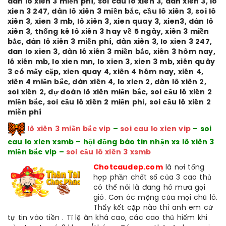
dàn lô xiên 3 miễn phí, soi cau lo xien 3, dàn xiên 3, lo
xien 3 247, dàn lô xiên 3 miền bắc, cầu lô xiên 3, soi lô
xiên 3, xien 3 mb, lô xiên 3, xien quay 3, xien3, dàn lô
xiên 3, thống kê lô xiên 3 hay về 5 ngày, xiên 3 miền
bắc, dàn lô xiên 3 miễn phí, dàn xiên 3, lo xien 3 247,
dan lo xien 3, dàn lô xiên 3 miền bắc, xiên 3 hôm nay,
lô xiên mb, lo xien mn, lo xien 3, xien 3 mb, xiên quây
3 có mấy cặp, xien quay 4, xiên 4 hôm nay, xiên 4,
xiên 4 miền bắc, dàn xiên 4, lo xien 2, dàn lô xiên 2,
soi xiên 2, dự đoán lô xiên miền bắc, soi cầu lô xiên 2
miền bắc, soi cầu lô xiên 2 miền phí, soi cầu lô xiên 2
miễn phí
lô xiên 3 miền bắc vip
–
soi cau lo xien vip
– soi
cau lo xien xsmb – hội đồng báo tin nhận xs lô xiên 3
miền bắc vip –
soi cầu lô xiên 3 xsmb
Chotcaudep.com
là nơi tổng
hợp phần chốt số của 3 cao thủ
có thể nói là đang hô mưa gọi
gió. Cơn ác mộng của mọi chủ lô.
Thấy kết cặp nào thì anh em cứ
tự tin vào tiền . Tỉ lệ ăn khá cao, các cao thủ hiếm khi