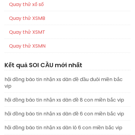
Quay thử xổ số
Quay thử XSMB
Quay thử XSMT
Quay thử XSMN
Kết quả SOI CẦU mới nhất
hội đồng báo tin nhận xs dàn đề đầu đuôi miền bắc
vip
hội đồng báo tin nhận xs dàn đề 8 con miền bắc vip
hội đồng báo tin nhận xs dàn đề 6 con miền bắc vip
hội đồng báo tin nhận xs dàn lô 6 con miền bắc vip