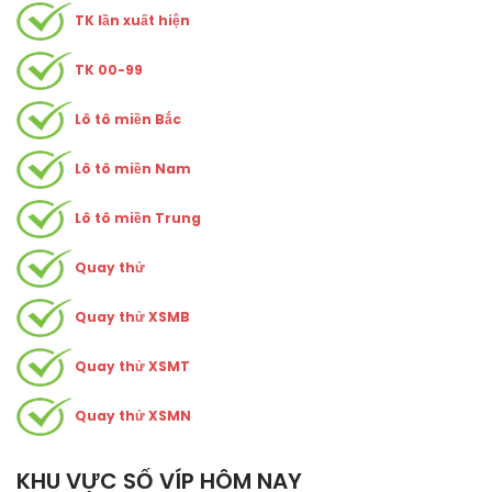
TK lần xuất hiện
TK 00-99
Lô tô miền Bắc
Lô tô miền Nam
Lô tô miền Trung
Quay thử
Quay thử XSMB
Quay thử XSMT
Quay thử XSMN
KHU VỰC SỐ VÍP HÔM NAY