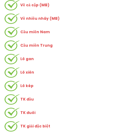
Về cả cặp (MB)
Về nhiều nháy (MB)
Cầu miền Nam
Cầu miền Trung
Lô gan
Lô xiên
Lô kép
TK đầu
TK đuôi
TK giải đặc biệt