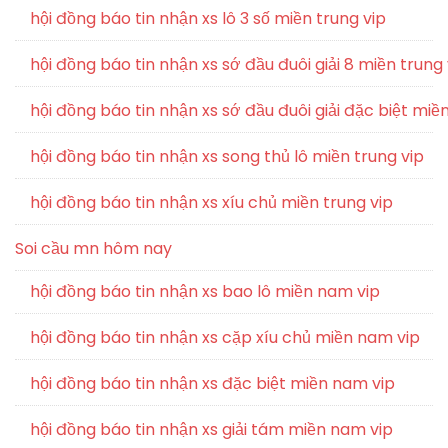
hội đồng báo tin nhận xs lô 3 số miền trung vip
hội đồng báo tin nhận xs sớ đầu đuôi giải 8 miền trung 
hội đồng báo tin nhận xs sớ đầu đuôi giải đặc biệt miền
hội đồng báo tin nhận xs song thủ lô miền trung vip
hội đồng báo tin nhận xs xíu chủ miền trung vip
Soi cầu mn hôm nay
hội đồng báo tin nhận xs bao lô miền nam vip
hội đồng báo tin nhận xs cặp xíu chủ miền nam vip
hội đồng báo tin nhận xs đặc biệt miền nam vip
hội đồng báo tin nhận xs giải tám miền nam vip