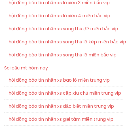
hội đồng báo tin nhận xs lô xiên 3 miền bắc vip
hội đồng báo tin nhận xs lô xiên 4 miền bắc vip
hội đồng báo tin nhận xs song thủ đề miền bắc vip
hội đồng báo tin nhận xs song thủ lô kép miền bắc vip
hội đồng báo tin nhận xs song thủ lô miền bắc vip
Soi cầu mt hôm nay
hội đồng báo tin nhận xs bao lô miền trung vip
hội đồng báo tin nhận xs cặp xíu chủ miền trung vip
hội đồng báo tin nhận xs đặc biệt miền trung vip
hội đồng báo tin nhận xs giải tám miền trung vip