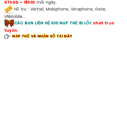
07h00 – 18h10
mỗi ngày.
Hỗ trợ : Viettel, Mobiphone, Vinaphone, Gate,
VNMobile…
CÁC BẠN LIÊN HỆ KHI NẠP THẺ BỊ LỖI:
chat trực
tuyến
NẠP THẺ VÀ NHẬN SỐ TẠI ĐÂY