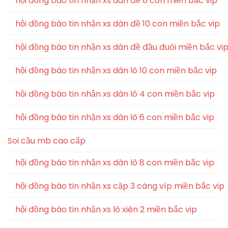
hội đồng báo tin nhận xs dàn đề 8 con miền bắc vip
hội đồng báo tin nhận xs dàn đề 10 con miền bắc vip
hội đồng báo tin nhận xs dàn đề đầu đuôi miền bắc vi
hội đồng báo tin nhận xs dàn lô 10 con miền bắc vip
hội đồng báo tin nhận xs dàn lô 4 con miền bắc vip
hội đồng báo tin nhận xs dàn lô 6 con miền bắc vip
Soi cầu mb cao cấp
hội đồng báo tin nhận xs dàn lô 8 con miền bắc vip
hội đồng báo tin nhận xs cặp 3 càng víp miền bắc vip
hội đồng báo tin nhận xs lô xiên 2 miền bắc vip