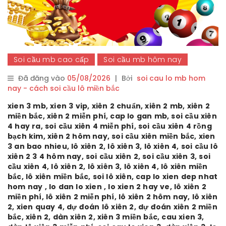
Soi cầu mb cao cấp
Soi cầu mb hôm nay
Đã đăng vào
05/08/2026
|
Bởi
soi cau lo mb hom
nay - cách soi cầu lô miền bắc
xien 3 mb, xien 3 vip, xiên 2 chuẩn, xiên 2 mb, xiên 2
miền bắc, xiên 2 miễn phí, cap lo gan mb, soi cầu xiên
4 hay ra, soi cầu xiên 4 miễn phí, soi cầu xiên 4 rồng
bạch kim, xiên 2 hôm nay, soi cầu xiên miền bắc, xien
3 an bao nhieu, lô xiên 2, lô xiên 3, lô xiên 4, soi cầu lô
xiên 2 3 4 hôm nay, soi cầu xiên 2, soi cầu xiên 3, soi
cầu xiên 4, lô xiên 2, lô xiên 3, lô xiên 4, lô xiên miền
bắc, lô xiên miền bắc, soi lô xiên, cap lo xien dep nhat
hom nay , lo dan lo xien , lo xien 2 hay ve, lô xiên 2
miền phí, lô xiên 2 miễn phí, lô xiên 2 hôm nay, lô xiên
2, xien quay 4, dự đoán lô xiên 2, dự đoán xiên 2 miền
bắc, xiên 2, dàn xiên 2, xiên 3 miền bắc, cau xien 3,