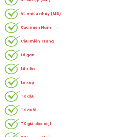
Về nhiều nháy (MB)
Cầu miền Nam
Cầu miền Trung
Lô gan
Lô xiên
Lô kép
TK đầu
TK đuôi
TK giải đặc biệt