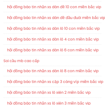
hội đồng báo tin nhận xs dàn đề 10 con miền bắc vip
hội đồng báo tin nhận xs dàn đề đầu đuôi miền bắc vi
hội đồng báo tin nhận xs dàn lô 10 con miền bắc vip
hội đồng báo tin nhận xs dàn lô 4 con miền bắc vip
hội đồng báo tin nhận xs dàn lô 6 con miền bắc vip
Soi cầu mb cao cấp
hội đồng báo tin nhận xs dàn lô 8 con miền bắc vip
hội đồng báo tin nhận xs cặp 3 càng víp miền bắc vip
hội đồng báo tin nhận xs lô xiên 2 miền bắc vip
hội đồng báo tin nhận xs lô xiên 3 miền bắc vip