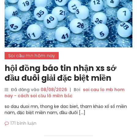
Soi cầu mn hôm nay
hội đồng báo tin nhận xs sớ
đầu đuôi giải đặc biệt miền
nam vip
Đã đăng vào
08/08/2026
|
Bởi
soi cau lo mb hom
nay - cách soi cầu lô miền bắc
so dau duoi mn, thong ke dac biet, tham khảo xổ số miền
nam, đặc biệt miền nam, đầu đuôi […]
171 bình luận