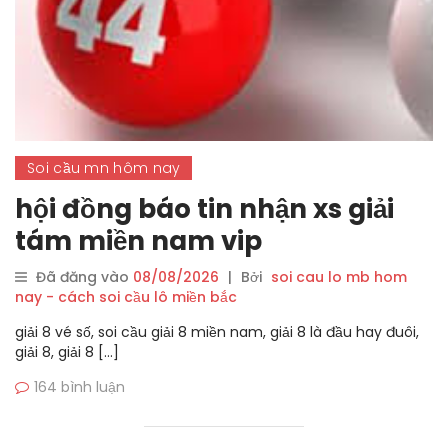
Soi cầu mn hôm nay
hội đồng báo tin nhận xs giải
tám miền nam vip
Đã đăng vào
08/08/2026
|
Bởi
soi cau lo mb hom
nay - cách soi cầu lô miền bắc
giải 8 vé số, soi cầu giải 8 miền nam, giải 8 là đầu hay đuôi,
giải 8, giải 8 […]
164 bình luận