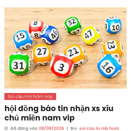
Soi cầu mn hôm nay
hội đồng báo tin nhận xs xíu
chủ miền nam vip
Đã đăng vào
08/08/2026
|
Bởi
soi cau lo mb hom