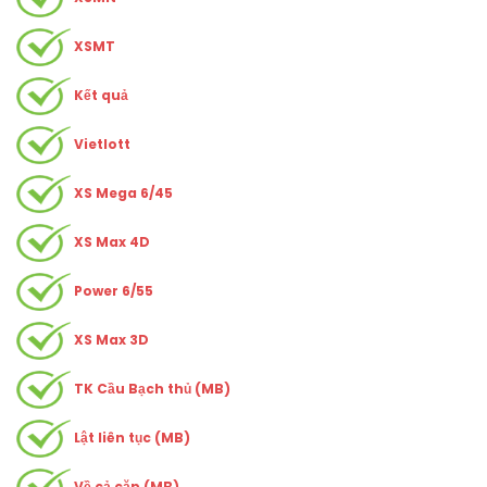
XSMT
Kết quả
Vietlott
XS Mega 6/45
XS Max 4D
Power 6/55
XS Max 3D
TK Cầu Bạch thủ (MB)
Lật liên tục (MB)
Về cả cặp (MB)