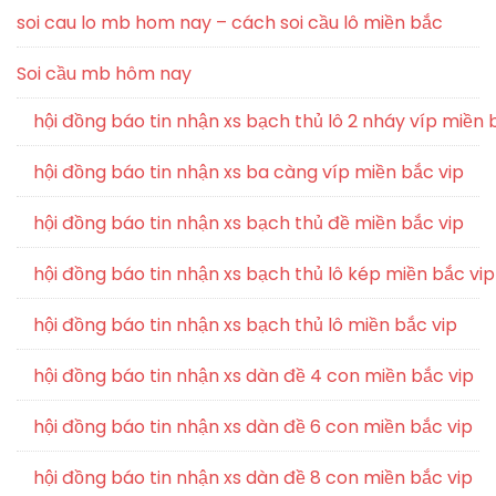
soi cau lo mb hom nay – cách soi cầu lô miền bắc
Soi cầu mb hôm nay
hội đồng báo tin nhận xs bạch thủ lô 2 nháy víp miền 
hội đồng báo tin nhận xs ba càng víp miền bắc vip
hội đồng báo tin nhận xs bạch thủ đề miền bắc vip
hội đồng báo tin nhận xs bạch thủ lô kép miền bắc vip
hội đồng báo tin nhận xs bạch thủ lô miền bắc vip
hội đồng báo tin nhận xs dàn đề 4 con miền bắc vip
hội đồng báo tin nhận xs dàn đề 6 con miền bắc vip
hội đồng báo tin nhận xs dàn đề 8 con miền bắc vip