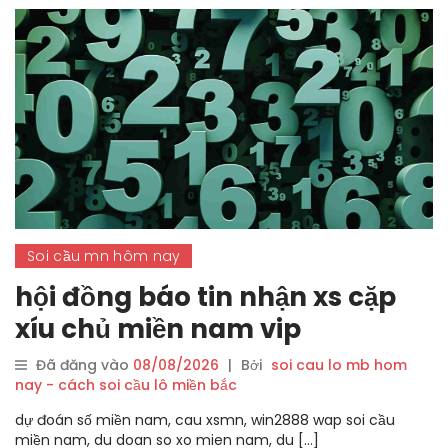
Soi cầu mn hôm nay
hội đồng báo tin nhận xs cặp
xíu chủ miền nam vip
Đã đăng vào
08/08/2026
|
Bởi
soi cau lo mb hom
nay - cách soi cầu lô miền bắc
dự đoán số miền nam, cau xsmn, win2888 wap soi cầu
miền nam, du doan so xo mien nam, du […]