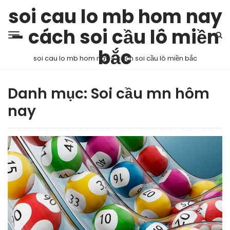
soi cau lo mb hom nay
– cách soi cầu lô miền
bắc
soi cau lo mb hom nay – cách soi cầu lô miền bắc
Danh mục:
Soi cầu mn hôm
nay