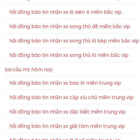
hội đồng báo tin nhận xs lô xiên 4 miền bắc vip
hội đồng báo tin nhận xs song thủ đề miền bắc vip
hội đồng báo tin nhận xs song thủ lô kép miền bắc vip
hội đồng báo tin nhận xs song thủ lô miền bắc vip
Soi cầu mt hôm nay
hội đồng báo tin nhận xs bao lô miền trung vip
hội đồng báo tin nhận xs cặp xíu chủ miền trung vip
hội đồng báo tin nhận xs đặc biệt miền trung vip
hội đồng báo tin nhận xs giải tám miền trung vip