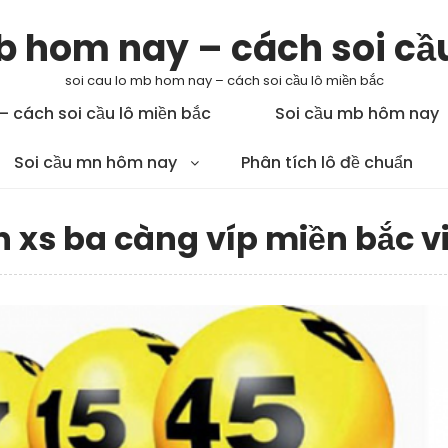
b hom nay – cách soi cầ
soi cau lo mb hom nay – cách soi cầu lô miền bắc
– cách soi cầu lô miền bắc
Soi cầu mb hôm nay
Soi cầu mn hôm nay
Phân tích lô đề chuẩn
n xs ba càng víp miền bắc v