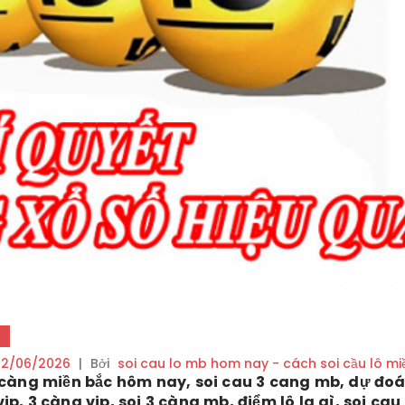
12/06/2026
|
Bởi
soi cau lo mb hom nay - cách soi cầu lô mi
3 càng miền bắc hôm nay, soi cau 3 cang mb, dự đoá
p, 3 càng vip, soi 3 càng mb, điểm lô la gì, soi cau