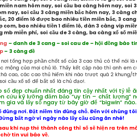
 miền nam hôm nay, soi cầu ba càng hôm nay, soi 
om nay, soi cầu 3 càng miền bắc hôm nay, 3 càng c
c, 20 điểm lô được bao nhiêu tiền miền bắc, 3 can
p com, bao nhiêu tiền 1 điểm lô, dàn 3 càng vip miề
g mb miễn phí, soi cầu de 3 càng, ba càng xổ số mi
ang
– danh de 3 cang – soi cau de – hội đồng báo ti
ẹp
– 3 càng đề
 nơi tổng hợp phần chốt số của 3 cao thủ có thể nói là
ác mộng của mọi chủ lô. Thấy kết cặp nào thì anh em c
ăn khá cao, các cao thủ hiếm khi nào trượt quá 2 khung/t
oi cầu xổ sổ để bắt số là chủ đạo!.
 số đẹp chuẩn nhất đáng tin cậy nhất với tỷ lễ 
ên cứu kỹ lưỡng đảm bảo “uy tín – chất lượng” 
gia và lấy số ngay từ bây giờ để “bigwin” nào.
ố đúng nơi. Đặt niềm tin đúng chỗ. Đến với chúng t
Đừng bất ngờ vì ngày nào lấy cầu cũng ăn nhé!
sau khi nạp thẻ thành công thì số sẽ hiện ra trên m
 chờ tin vui báo về.