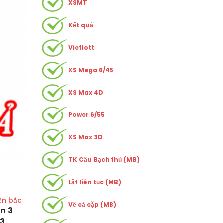
XSMT
Kết quả
Vietlott
XS Mega 6/45
XS Max 4D
Power 6/55
XS Max 3D
TK Cầu Bạch thủ (MB)
Lật liên tục (MB)
ền bắc
Về cả cặp (MB)
n 3
 3