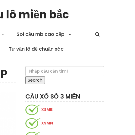
u lô miền bắc
Soi cầu mb cao cấp
Tư vấn lô đề chuẩn xác
ip
Search
CẦU XỔ SỐ 3 MIỀN
XSMB
XSMN