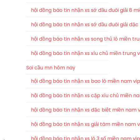
hội đồng báo tin nhận xs sớ đầu đuôi giải 8 mi
hội đồng báo tin nhận xs sớ đầu đuôi giải đặc
hội đồng báo tin nhận xs song thủ lô miền tru
hội đồng báo tin nhận xs xíu chủ miền trung v
Soi cầu mn hôm nay
hội đồng báo tin nhận xs bao lô miền nam vi
hội đồng báo tin nhận xs cặp xíu chủ miền n
hội đồng báo tin nhận xs đặc biệt miền nam v
hội đồng báo tin nhận xs giải tám miền nam v
hội đồng báo tin nhận xs lô 3 số miền nam vip