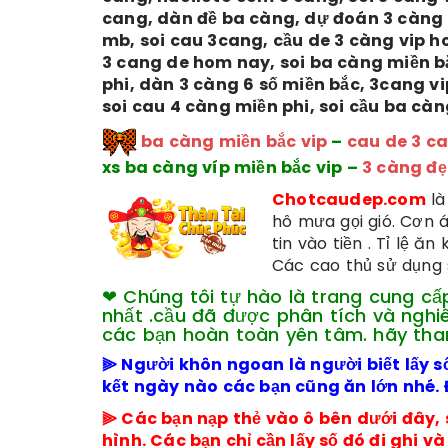
cang, dàn đề ba càng, dự đoán 3 càng
mb, soi cau 3cang, cầu de 3 càng vip h
3 cang de hom nay, soi ba càng miền bắ
phi, dàn 3 càng 6 số miền bắc, 3cang vi
soi cau 4 càng miền phi, soi cầu ba càn
ba càng miền bắc vip
–
cau de 3 c
xs ba càng víp miền bắc vip –
3 càng đ
Chotcaudep.com
là
hô mưa gọi gió. Cơn 
tin vào tiền . Tỉ lệ 
Các cao thủ sử dụng s
❤ Chúng tôi tự hào là trang cung cấp
nhất .cầu đã được phân tích và nghi
các bạn hoàn toàn yên tâm. hãy tham 
⫸ Người khôn ngoan là người biết lấy s
kết ngày nào các bạn cũng ăn lớn nhé. 
⫸ Các bạn nạp thẻ vào ô bên dưới đây, 
hình. Các bạn chỉ cần lấy số đó đi ghi và