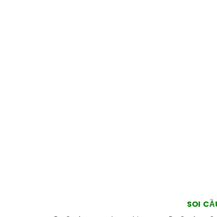
SOI CẦ