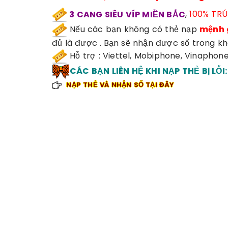
3 CANG SIÊU VÍP MIỀN BẮC
,
100% TRÚ
Nếu các bạn không có thẻ nạp
mệnh 
đủ là được .
Bạn sẽ nhận được số trong kh
Hỗ trợ : Viettel, Mobiphone, Vinaphon
CÁC BẠN LIÊN HỆ KHI NẠP THẺ BỊ LỖI:
NẠP THẺ VÀ NHẬN SỐ TẠI ĐÂY