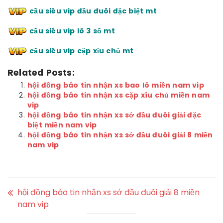
cầu siêu vip đầu đuôi đặc biệt mt
cầu siêu vip lô 3 số mt
cầu siêu vip cặp xỉu chủ mt
Related Posts:
hội đồng báo tin nhận xs bao lô miền nam vip
hội đồng báo tin nhận xs cặp xíu chủ miền nam
vip
hội đồng báo tin nhận xs sớ đầu đuôi giải đặc
biệt miền nam vip
hội đồng báo tin nhận xs sớ đầu đuôi giải 8 miền
nam vip
hội đồng báo tin nhận xs sớ đầu đuôi giải 8 miền
nam vip