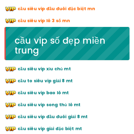
cầu siêu vip đầu đuôi đặc biệt mn
cầu siêu vip lô 3 số mn
cầu vip số đẹp miền
trung
cầu siêu vip xỉu chủ mt
cầu to siêu vip giải 8 mt
cầu siêu vip bao lô mt
cầu siêu vip song thủ lô mt
cầu siêu vip đầu đuôi giải 8 mt
cầu siêu vip giải đặc biệt mt