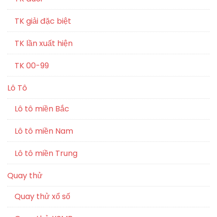
TK giải đặc biệt
TK lần xuất hiện
TK 00-99
Lô Tô
Lô tô miền Bắc
Lô tô miền Nam
Lô tô miền Trung
Quay thử
Quay thử xổ số