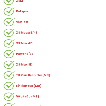
XSMT
Kết quả
Vietlott
XS Mega 6/45
XS Max 4D
Power 6/55
XS Max 3D
TK Cầu Bạch thủ (MB)
Lật liên tục (MB)
Về cả cặp (MB)