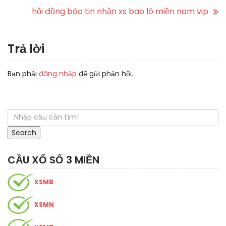
hội đồng báo tin nhận xs bao lô miền nam vip
Trả lời
Bạn phải
đăng nhập
để gửi phản hồi.
Search
CẦU XỔ SỐ 3 MIỀN
XSMB
XSMN