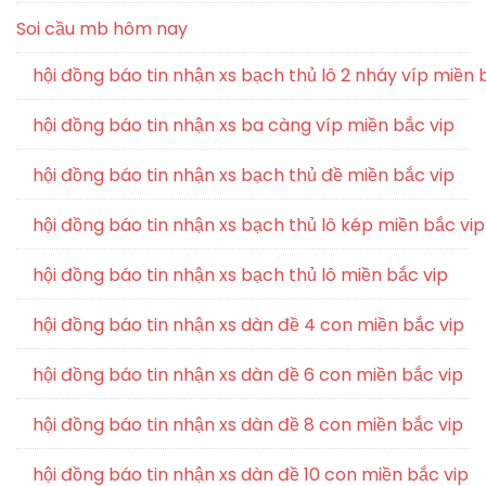
Soi cầu mb hôm nay
hội đồng báo tin nhận xs bạch thủ lô 2 nháy víp miền 
hội đồng báo tin nhận xs ba càng víp miền bắc vip
hội đồng báo tin nhận xs bạch thủ đề miền bắc vip
hội đồng báo tin nhận xs bạch thủ lô kép miền bắc vip
hội đồng báo tin nhận xs bạch thủ lô miền bắc vip
hội đồng báo tin nhận xs dàn đề 4 con miền bắc vip
hội đồng báo tin nhận xs dàn đề 6 con miền bắc vip
hội đồng báo tin nhận xs dàn đề 8 con miền bắc vip
hội đồng báo tin nhận xs dàn đề 10 con miền bắc vip