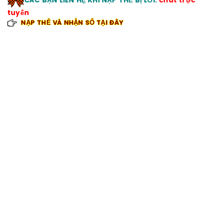
CÁC BẠN LIÊN HỆ KHI NẠP THẺ BỊ LỖI:
chat trực
tuyến
NẠP THẺ VÀ NHẬN SỐ TẠI ĐÂY