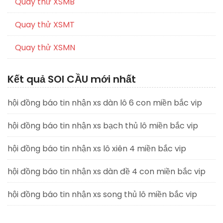
Quay thử XSMB
Quay thử XSMT
Quay thử XSMN
Kết quả SOI CẦU mới nhất
hội đồng báo tin nhận xs dàn lô 6 con miền bắc vip
hội đồng báo tin nhận xs bạch thủ lô miền bắc vip
hội đồng báo tin nhận xs lô xiên 4 miền bắc vip
hội đồng báo tin nhận xs dàn đề 4 con miền bắc vip
hội đồng báo tin nhận xs song thủ lô miền bắc vip