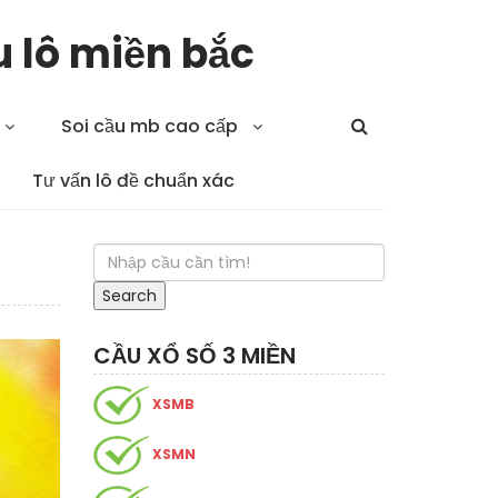
u lô miền bắc
Soi cầu mb cao cấp
Tư vấn lô đề chuẩn xác
Search
CẦU XỔ SỐ 3 MIỀN
XSMB
XSMN