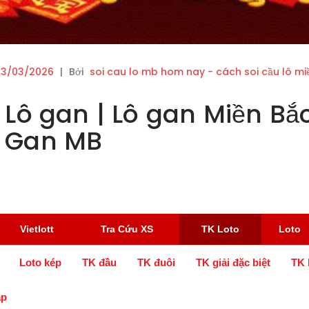
03/03/2026
|
Bởi
soi cau lo mb hom nay - cách soi cầu lô mi
 Lô gan | Lô gan Miền Bắc
Gan MB