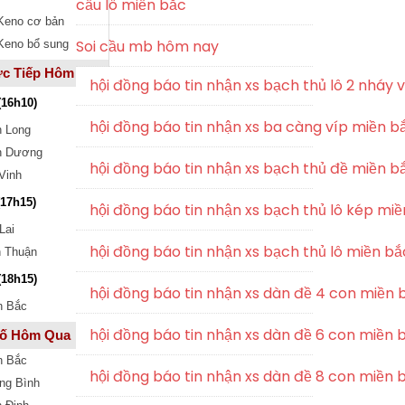
cầu lô miền bắc
Soi cầu mb hôm nay
hội đồng báo tin nhận xs bạch thủ lô 2 nháy 
hội đồng báo tin nhận xs ba càng víp miền bắ
hội đồng báo tin nhận xs bạch thủ đề miền bắ
hội đồng báo tin nhận xs bạch thủ lô kép miề
hội đồng báo tin nhận xs bạch thủ lô miền bắ
hội đồng báo tin nhận xs dàn đề 4 con miền 
hội đồng báo tin nhận xs dàn đề 6 con miền b
hội đồng báo tin nhận xs dàn đề 8 con miền b