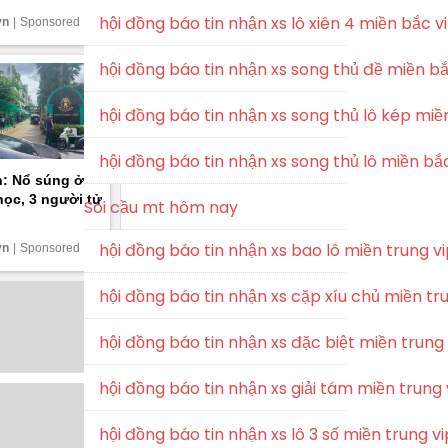
hội đồng báo tin nhận xs lô xiên 4 miền bắc v
hội đồng báo tin nhận xs song thủ đề miền bắ
hội đồng báo tin nhận xs song thủ lô kép miề
hội đồng báo tin nhận xs song thủ lô miền bắ
Soi cầu mt hôm nay
hội đồng báo tin nhận xs bao lô miền trung vi
hội đồng báo tin nhận xs cặp xíu chủ miền tr
hội đồng báo tin nhận xs đặc biệt miền trung 
hội đồng báo tin nhận xs giải tám miền trung 
hội đồng báo tin nhận xs lô 3 số miền trung vi