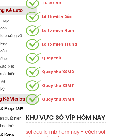
TK 00-99
Lô tô miền Bắc
Lô tô miền Nam
Lô tô miền Trung
Quay thử
Quay thử XSMB
Quay thử XSMT
Quay thử XSMN
KHU VỰC SỐ VÍP HÔM NAY
soi cau lo mb hom nay – cách soi