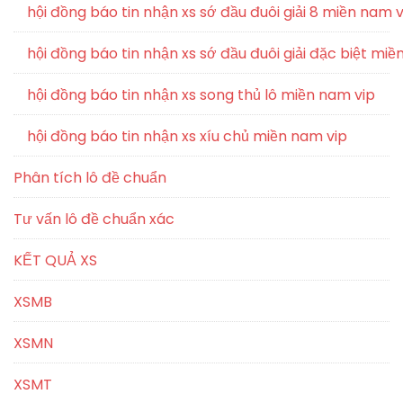
hội đồng báo tin nhận xs sớ đầu đuôi giải 8 miền nam v
hội đồng báo tin nhận xs sớ đầu đuôi giải đặc biệt miề
hội đồng báo tin nhận xs song thủ lô miền nam vip
hội đồng báo tin nhận xs xíu chủ miền nam vip
Phân tích lô đề chuẩn
Tư vấn lô đề chuẩn xác
KẾT QUẢ XS
XSMB
XSMN
XSMT