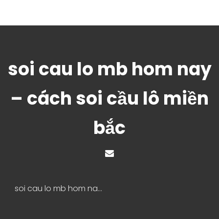
soi cau lo mb hom nay
– cách soi cầu lô miền
bắc
soi cau lo mb hom nay – cách soi cầu lô miền bắc