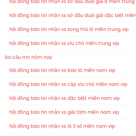
hội đồng báo tin nhận xs sớ đầu đuôi giải 8 miền trung 
hội đồng báo tin nhận xs sớ đầu đuôi giải đặc biệt miền
hội đồng báo tin nhận xs song thủ lô miền trung vip
hội đồng báo tin nhận xs xíu chủ miền trung vip
Soi cầu mn hôm nay
hội đồng báo tin nhận xs bao lô miền nam vip
hội đồng báo tin nhận xs cặp xíu chủ miền nam vip
hội đồng báo tin nhận xs đặc biệt miền nam vip
hội đồng báo tin nhận xs giải tám miền nam vip
hội đồng báo tin nhận xs lô 3 số miền nam vip