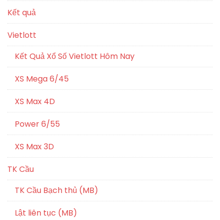
Kết quả
Vietlott
Kết Quả Xổ Số Vietlott Hôm Nay
XS Mega 6/45
XS Max 4D
Power 6/55
XS Max 3D
TK Cầu
TK Cầu Bạch thủ (MB)
Lật liên tục (MB)