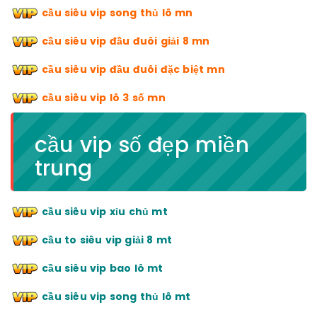
cầu siêu vip song thủ lô mn
cầu siêu vip đầu đuôi giải 8 mn
cầu siêu vip đầu đuôi đặc biệt mn
cầu siêu vip lô 3 số mn
cầu vip số đẹp miền
trung
cầu siêu vip xỉu chủ mt
cầu to siêu vip giải 8 mt
cầu siêu vip bao lô mt
cầu siêu vip song thủ lô mt