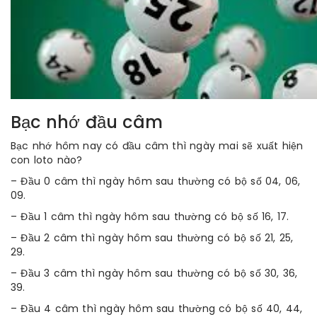
Bạc nhớ đầu câm
Bạc nhớ hôm nay có đầu câm thì ngày mai sẽ xuất hiện
con loto nào?
– Đầu 0 câm thì ngày hôm sau thường có bộ số 04, 06,
09.
– Đầu 1 câm thì ngày hôm sau thường có bộ số 16, 17.
– Đầu 2 câm thì ngày hôm sau thường có bộ số 21, 25,
29.
– Đầu 3 câm thì ngày hôm sau thường có bộ số 30, 36,
39.
– Đầu 4 câm thì ngày hôm sau thường có bộ số 40, 44,