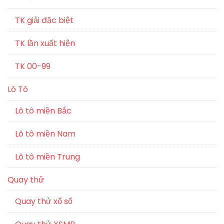
TK giải đặc biệt
TK lần xuất hiện
TK 00-99
Lô Tô
Lô tô miền Bắc
Lô tô miền Nam
Lô tô miền Trung
Quay thử
Quay thử xổ số