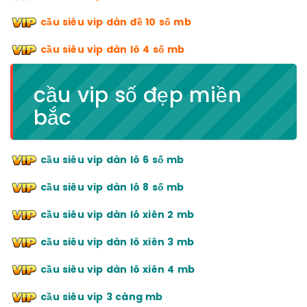
cầu siêu vip dàn đề 10 số mb
cầu siêu vip dàn lô 4 số mb
cầu vip số đẹp miền
bắc
cầu siêu vip dàn lô 6 số mb
cầu siêu vip dàn lô 8 số mb
cầu siêu vip dàn lô xiên 2 mb
cầu siêu vip dàn lô xiên 3 mb
cầu siêu vip dàn lô xiên 4 mb
cầu siêu vip 3 càng mb