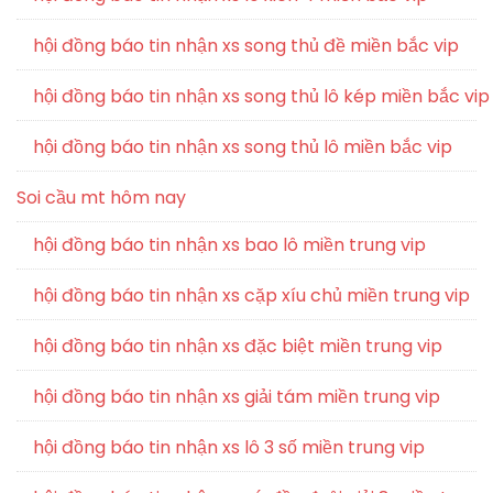
hội đồng báo tin nhận xs song thủ đề miền bắc vip
hội đồng báo tin nhận xs song thủ lô kép miền bắc vip
hội đồng báo tin nhận xs song thủ lô miền bắc vip
Soi cầu mt hôm nay
hội đồng báo tin nhận xs bao lô miền trung vip
hội đồng báo tin nhận xs cặp xíu chủ miền trung vip
hội đồng báo tin nhận xs đặc biệt miền trung vip
hội đồng báo tin nhận xs giải tám miền trung vip
hội đồng báo tin nhận xs lô 3 số miền trung vip