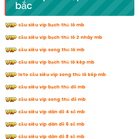
bắc
cầu siêu vip bạch thủ lô mb
cầu siêu vip bạch thủ lô 2 nháy mb
cầu siêu vip song thủ lô mb
cầu siêu vip bạch thủ lô kép mb
loto cầu siêu vip song thủ lô kép mb
cầu siêu vip bạch thủ đề mb
cầu siêu vip song thủ đề mb
cầu siêu vip dàn đề 4 số mb
cầu siêu vip dàn đề 6 số mb
cầu siêu vip dàn đề 8 số mb