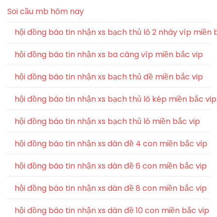
Soi cầu mb hôm nay
hội đồng báo tin nhận xs bạch thủ lô 2 nháy víp miền 
hội đồng báo tin nhận xs ba càng víp miền bắc vip
hội đồng báo tin nhận xs bạch thủ đề miền bắc vip
hội đồng báo tin nhận xs bạch thủ lô kép miền bắc vip
hội đồng báo tin nhận xs bạch thủ lô miền bắc vip
hội đồng báo tin nhận xs dàn đề 4 con miền bắc vip
hội đồng báo tin nhận xs dàn đề 6 con miền bắc vip
hội đồng báo tin nhận xs dàn đề 8 con miền bắc vip
hội đồng báo tin nhận xs dàn đề 10 con miền bắc vip