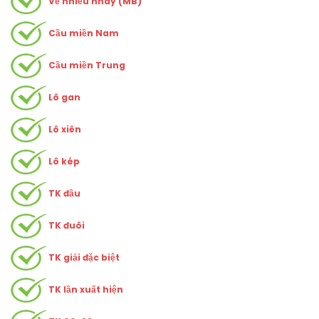
Về nhiều nháy (MB)
Cầu miền Nam
Cầu miền Trung
Lô gan
Lô xiên
Lô kép
TK đầu
TK đuôi
TK giải đặc biệt
TK lần xuất hiện