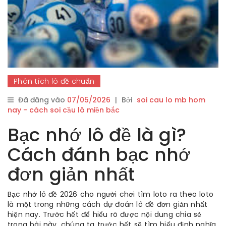
Phân tích lô đề chuẩn
Đã đăng vào
07/05/2026
|
Bởi
soi cau lo mb hom
nay - cách soi cầu lô miền bắc
Bạc nhớ lô đề là gì?
Cách đánh bạc nhớ
đơn giản nhất
Bạc nhớ lô đề 2026 cho người chơi tìm loto ra theo loto
là một trong những cách dự đoán lô đề đơn giản nhất
hiện nay. Trước hết để hiểu rõ được nội dung chia sẻ
trong bài này, chúng ta trước hết sẽ tìm hiểu định nghĩa