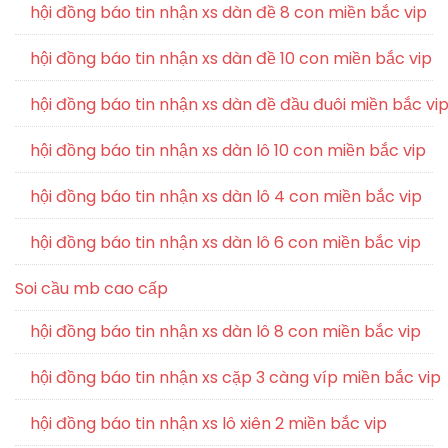
hội đồng báo tin nhận xs dàn đề 8 con miền bắc vip
hội đồng báo tin nhận xs dàn đề 10 con miền bắc vip
hội đồng báo tin nhận xs dàn đề đầu đuôi miền bắc vi
hội đồng báo tin nhận xs dàn lô 10 con miền bắc vip
hội đồng báo tin nhận xs dàn lô 4 con miền bắc vip
hội đồng báo tin nhận xs dàn lô 6 con miền bắc vip
Soi cầu mb cao cấp
hội đồng báo tin nhận xs dàn lô 8 con miền bắc vip
hội đồng báo tin nhận xs cặp 3 càng víp miền bắc vip
hội đồng báo tin nhận xs lô xiên 2 miền bắc vip