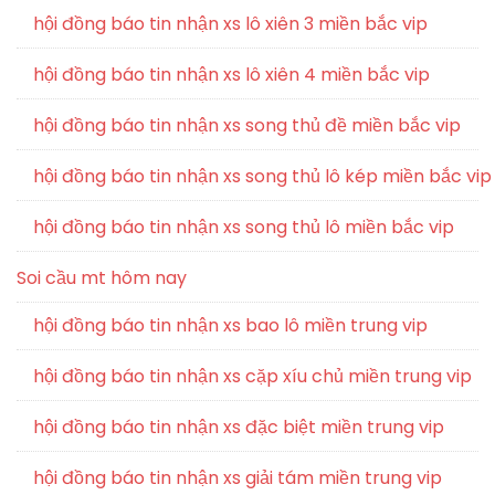
hội đồng báo tin nhận xs lô xiên 3 miền bắc vip
hội đồng báo tin nhận xs lô xiên 4 miền bắc vip
hội đồng báo tin nhận xs song thủ đề miền bắc vip
hội đồng báo tin nhận xs song thủ lô kép miền bắc vip
hội đồng báo tin nhận xs song thủ lô miền bắc vip
Soi cầu mt hôm nay
hội đồng báo tin nhận xs bao lô miền trung vip
hội đồng báo tin nhận xs cặp xíu chủ miền trung vip
hội đồng báo tin nhận xs đặc biệt miền trung vip
hội đồng báo tin nhận xs giải tám miền trung vip