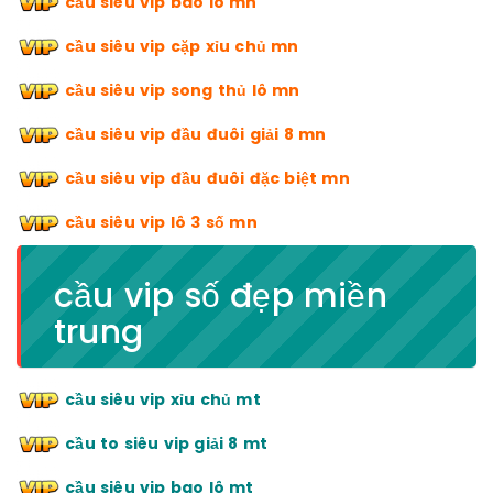
cầu siêu vip bao lô mn
cầu siêu vip cặp xỉu chủ mn
cầu siêu vip song thủ lô mn
cầu siêu vip đầu đuôi giải 8 mn
cầu siêu vip đầu đuôi đặc biệt mn
cầu siêu vip lô 3 số mn
cầu vip số đẹp miền
trung
cầu siêu vip xỉu chủ mt
cầu to siêu vip giải 8 mt
cầu siêu vip bao lô mt