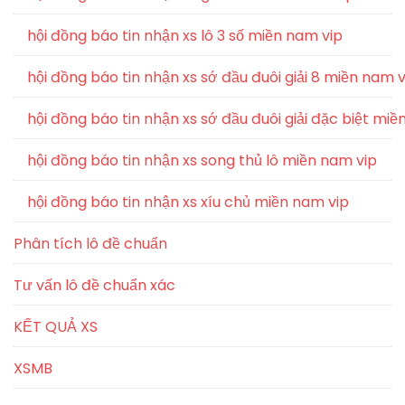
hội đồng báo tin nhận xs lô 3 số miền nam vip
hội đồng báo tin nhận xs sớ đầu đuôi giải 8 miền nam v
hội đồng báo tin nhận xs sớ đầu đuôi giải đặc biệt miề
hội đồng báo tin nhận xs song thủ lô miền nam vip
hội đồng báo tin nhận xs xíu chủ miền nam vip
Phân tích lô đề chuẩn
Tư vấn lô đề chuẩn xác
KẾT QUẢ XS
XSMB