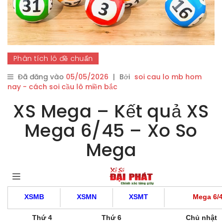
Phân tích lô đề chuẩn
Đã đăng vào
05/05/2026
|
Bởi
soi cau lo mb hom
nay - cách soi cầu lô miền bắc
XS Mega – Kết quả XS
Mega 6/45 – Xo So
Mega