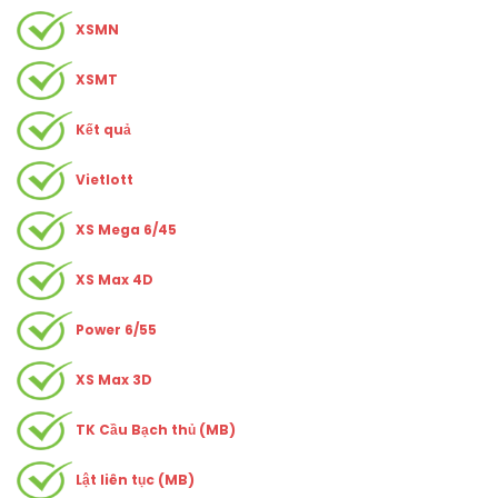
XSMN
XSMT
Kết quả
Vietlott
XS Mega 6/45
XS Max 4D
Power 6/55
XS Max 3D
TK Cầu Bạch thủ (MB)
Lật liên tục (MB)