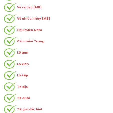
Về cả cặp (MB)
Về nhiều nháy (MB)
Cầu miền Nam
Cầu miền Trung
Lô gan
Lô xiên
Lô kép
TK đầu
TK đuôi
TK giải đặc biệt