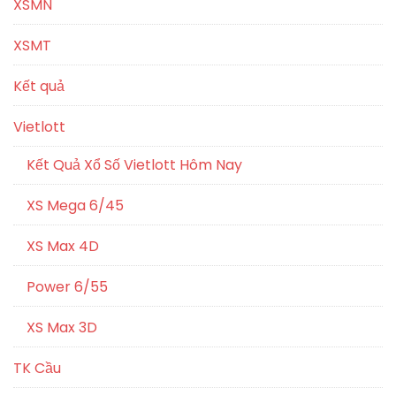
XSMN
XSMT
Kết quả
Vietlott
Kết Quả Xổ Số Vietlott Hôm Nay
XS Mega 6/45
XS Max 4D
Power 6/55
XS Max 3D
TK Cầu