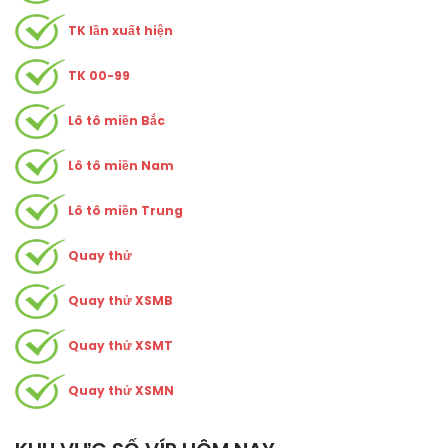
TK lần xuất hiện
TK 00-99
Lô tô miền Bắc
Lô tô miền Nam
Lô tô miền Trung
Quay thử
Quay thử XSMB
Quay thử XSMT
Quay thử XSMN