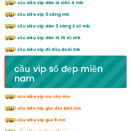
cầu siêu vip dàn lô xiên 4 mb
cầu siêu vip 3 càng mb
cầu siêu vip dàn 3 càng 2 số mb
cầu siêu vip dàn lô 10 số mb
cầu siêu vip đề đầu đuôi mb
cầu vip số đẹp miền
nam
cầu siêu vip xỉu chủ mn
cầu siêu vip giải đặc biệt mn
cầu siêu vip giải 8 mn