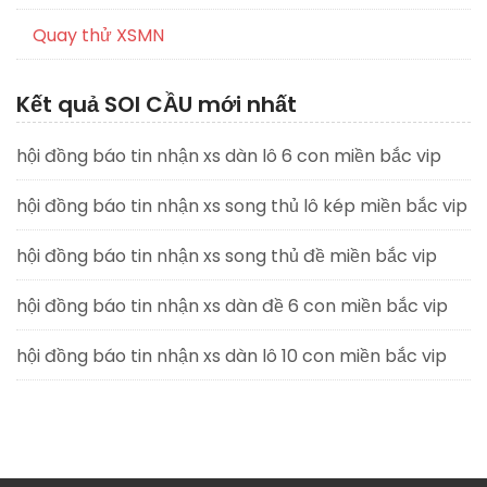
Quay thử XSMN
Kết quả SOI CẦU mới nhất
hội đồng báo tin nhận xs dàn lô 6 con miền bắc vip
hội đồng báo tin nhận xs song thủ lô kép miền bắc vip
hội đồng báo tin nhận xs song thủ đề miền bắc vip
hội đồng báo tin nhận xs dàn đề 6 con miền bắc vip
hội đồng báo tin nhận xs dàn lô 10 con miền bắc vip