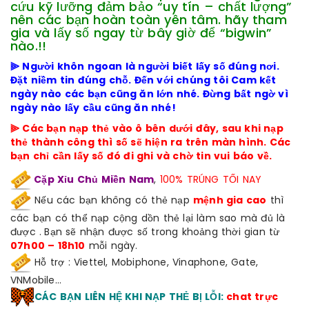
cứu kỹ lưỡng đảm bảo “uy tín – chất lượng”
nên các bạn hoàn toàn yên tâm. hãy tham
gia và lấy số ngay từ bây giờ để “bigwin”
nào.!!
⫸ Người khôn ngoan là người biết lấy số đúng nơi.
Đặt niềm tin đúng chỗ. Đến với chúng tôi Cam kết
ngày nào các bạn cũng ăn lớn nhé. Đừng bất ngờ vì
ngày nào lấy cầu cũng ăn nhé!
⫸ Các bạn nạp thẻ vào ô bên dưới đây, sau khi nạp
thẻ thành công thì số sẽ hiện ra trên màn hình. Các
bạn chỉ cần lấy số đó đi ghi và chờ tin vui báo về.
Cặp Xỉu Chủ Miền Nam
,
100% TRÚNG TỐI NAY
Nếu các bạn không có thẻ nạp
mệnh gia cao
thì
các bạn có thể nạp cộng dồn thẻ lại làm sao mà đủ là
được .
Bạn sẽ nhận được số trong khoảng thời gian từ
07h00 – 18h10
mỗi ngày.
Hỗ trợ : Viettel, Mobiphone, Vinaphone, Gate,
VNMobile…
CÁC BẠN LIÊN HỆ KHI NẠP THẺ BỊ LỖI:
chat trực