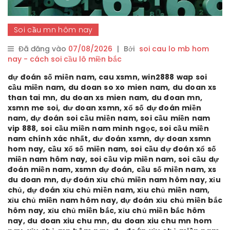
Soi cầu mn hôm nay
Đã đăng vào
07/08/2026
|
Bởi
soi cau lo mb hom
nay - cách soi cầu lô miền bắc
dự đoán số miền nam, cau xsmn, win2888 wap soi
cầu miền nam, du doan so xo mien nam, du doan xs
than tai mn, du doan xs mien nam, du đoan mn,
xsmn me soi, dư doan xsmn, xổ số dự đoán miền
nam, dự đoán soi cầu miền nam, soi cầu miền nam
vip 888, soi cầu miền nam minh ngọc, soi cầu miền
nam chính xác nhất, dư đoán xsmn, dự doan xsmn
hom nay, cầu xổ số miền nam, soi cầu dự đoán xổ số
miền nam hôm nay, soi cầu vip miền nam, soi cầu dự
đoán miền nam, xsmn dự đoán, cầu số miền nam, xs
du doan mn, dự đoán xỉu chủ miền nam hôm nay, xỉu
chủ, dự đoán xỉu chủ miền nam, xỉu chủ miền nam,
xỉu chủ miền nam hôm nay, dự đoán xỉu chủ miền bắc
hôm nay, xỉu chủ miền bắc, xỉu chủ miền bắc hôm
nay, du doan xiu chu mn, du doan xiu chu mn hom