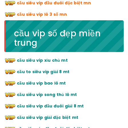
cầu siêu vip đầu đuôi đặc biệt mn
cầu siêu vip lô 3 số mn
cầu vip số đẹp miền
trung
cầu siêu vip xỉu chủ mt
cầu to siêu vip giải 8 mt
cầu siêu vip bao lô mt
cầu siêu vip song thủ lô mt
cầu siêu vip đầu đuôi giải 8 mt
cầu siêu vip giải đặc biệt mt