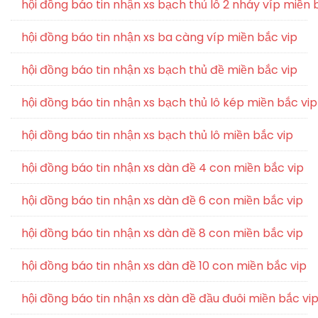
hội đồng báo tin nhận xs bạch thủ lô 2 nháy víp miền 
hội đồng báo tin nhận xs ba càng víp miền bắc vip
hội đồng báo tin nhận xs bạch thủ đề miền bắc vip
hội đồng báo tin nhận xs bạch thủ lô kép miền bắc vip
hội đồng báo tin nhận xs bạch thủ lô miền bắc vip
hội đồng báo tin nhận xs dàn đề 4 con miền bắc vip
hội đồng báo tin nhận xs dàn đề 6 con miền bắc vip
hội đồng báo tin nhận xs dàn đề 8 con miền bắc vip
hội đồng báo tin nhận xs dàn đề 10 con miền bắc vip
hội đồng báo tin nhận xs dàn đề đầu đuôi miền bắc vi