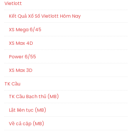
Vietlott
Kết Quả Xổ Số Vietlott Hôm Nay
XS Mega 6/45
XS Max 4D
Power 6/55
XS Max 3D
TK Cầu
TK Cầu Bạch thủ (MB)
Lật liên tục (MB)
Về cả cặp (MB)