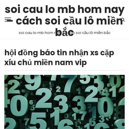
soi cau lo mb hom nay
– cách soi cầu lô miền
bắc
soi cau lo mb hom nay – cách soi cầu lô miền bắc
hội đồng báo tin nhận xs cặp
xíu chủ miền nam vip