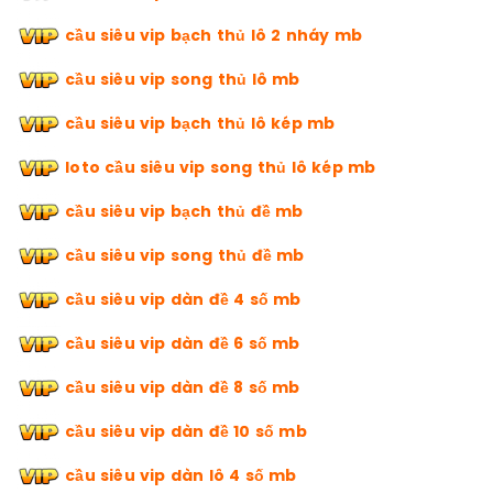
cầu siêu vip bạch thủ lô 2 nháy mb
cầu siêu vip song thủ lô mb
cầu siêu vip bạch thủ lô kép mb
loto cầu siêu vip song thủ lô kép mb
cầu siêu vip bạch thủ đề mb
cầu siêu vip song thủ đề mb
cầu siêu vip dàn đề 4 số mb
cầu siêu vip dàn đề 6 số mb
cầu siêu vip dàn đề 8 số mb
cầu siêu vip dàn đề 10 số mb
cầu siêu vip dàn lô 4 số mb