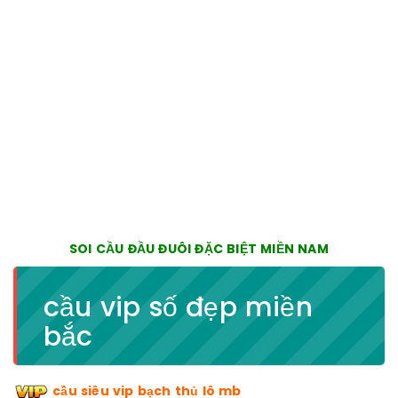
SOI CẦU ĐẦU ĐUÔI ĐẶC BIỆT MIỀN NAM
cầu vip số đẹp miền
bắc
cầu siêu vip bạch thủ lô mb