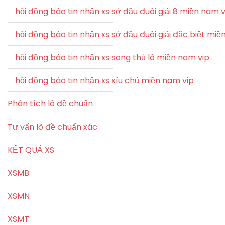
hội đồng báo tin nhận xs sớ đầu đuôi giải 8 miền nam v
hội đồng báo tin nhận xs sớ đầu đuôi giải đặc biệt miề
hội đồng báo tin nhận xs song thủ lô miền nam vip
hội đồng báo tin nhận xs xíu chủ miền nam vip
Phân tích lô đề chuẩn
Tư vấn lô đề chuẩn xác
KẾT QUẢ XS
XSMB
XSMN
XSMT