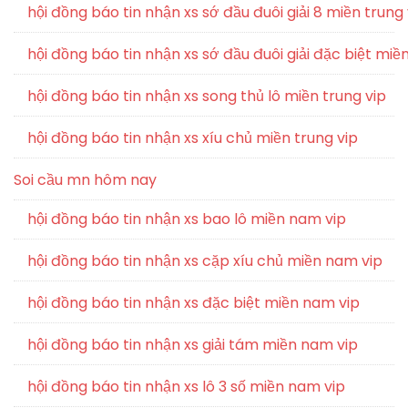
hội đồng báo tin nhận xs sớ đầu đuôi giải 8 miền trung 
hội đồng báo tin nhận xs sớ đầu đuôi giải đặc biệt miền
hội đồng báo tin nhận xs song thủ lô miền trung vip
hội đồng báo tin nhận xs xíu chủ miền trung vip
Soi cầu mn hôm nay
hội đồng báo tin nhận xs bao lô miền nam vip
hội đồng báo tin nhận xs cặp xíu chủ miền nam vip
hội đồng báo tin nhận xs đặc biệt miền nam vip
hội đồng báo tin nhận xs giải tám miền nam vip
hội đồng báo tin nhận xs lô 3 số miền nam vip