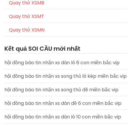
Quay thử XSMB
Quay thử XSMT
Quay thử XSMN
Kết quả SOI CẦU mới nhất
hội đồng báo tin nhận xs dàn lô 6 con miền bắc vip
hội đồng báo tin nhận xs song thủ lô kép miền bắc vip
hội đồng báo tin nhận xs song thủ đề miền bắc vip
hội đồng báo tin nhận xs dàn đề 6 con miền bắc vip
hội đồng báo tin nhận xs dàn lô 10 con miền bắc vip