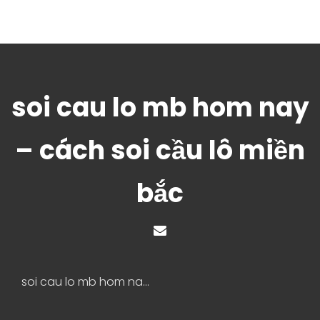
soi cau lo mb hom nay
– cách soi cầu lô miền
bắc
soi cau lo mb hom nay – cách soi cầu lô miền bắc