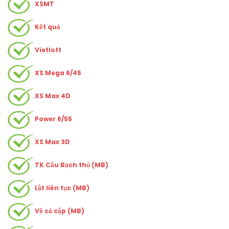
XSMT
Kết quả
Vietlott
XS Mega 6/45
XS Max 4D
Power 6/55
XS Max 3D
TK Cầu Bạch thủ (MB)
Lật liên tục (MB)
Về cả cặp (MB)