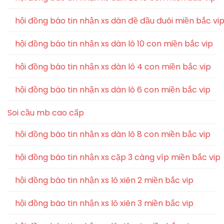
hội đồng báo tin nhận xs dàn đề đầu đuôi miền bắc vi
hội đồng báo tin nhận xs dàn lô 10 con miền bắc vip
hội đồng báo tin nhận xs dàn lô 4 con miền bắc vip
hội đồng báo tin nhận xs dàn lô 6 con miền bắc vip
Soi cầu mb cao cấp
hội đồng báo tin nhận xs dàn lô 8 con miền bắc vip
hội đồng báo tin nhận xs cặp 3 càng víp miền bắc vip
hội đồng báo tin nhận xs lô xiên 2 miền bắc vip
hội đồng báo tin nhận xs lô xiên 3 miền bắc vip