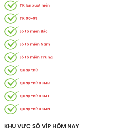
TK lần xuất hiện
TK 00-99
Lô tô miền Bắc
Lô tô miền Nam
Lô tô miền Trung
Quay thử
Quay thử XSMB
Quay thử XSMT
Quay thử XSMN
KHU VỰC SỐ VÍP HÔM NAY