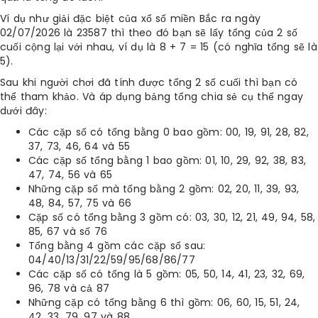
Ví dụ như giải đặc biệt của xổ số miền Bắc ra ngày
02/07/2026 là 23587 thì theo đó bạn sẽ lấy tổng của 2 số
cuối cộng lại với nhau, ví dụ là 8 + 7 = 15 (có nghĩa tổng sẽ là
5).
Sau khi người chơi đã tính được tổng 2 số cuối thì bạn có
thể tham khảo. Và áp dụng bảng tổng chia sẻ cụ thể ngay
dưới đây:
Các cặp số có tổng bằng 0 bao gồm: 00, 19, 91, 28, 82,
37, 73, 46, 64 và 55
Các cặp số tổng bằng 1 bao gồm: 01, 10, 29, 92, 38, 83,
47, 74, 56 và 65
Những cặp số mà tổng bằng 2 gồm: 02, 20, 11, 39, 93,
48, 84, 57, 75 và 66
Cặp số có tổng bằng 3 gồm có: 03, 30, 12, 21, 49, 94, 58,
85, 67 và số 76
Tổng bằng 4 gồm các cặp số sau:
04/40/13/31/22/59/95/68/86/77
Các cặp số có tổng là 5 gồm: 05, 50, 14, 41, 23, 32, 69,
96, 78 và cả 87
Những cặp có tổng bằng 6 thì gồm: 06, 60, 15, 51, 24,
42, 33, 79, 97 và 88