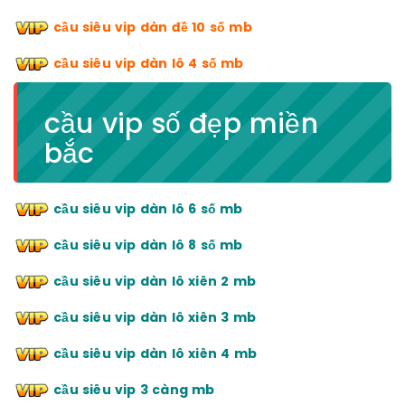
cầu siêu vip dàn đề 10 số mb
cầu siêu vip dàn lô 4 số mb
cầu vip số đẹp miền
bắc
cầu siêu vip dàn lô 6 số mb
cầu siêu vip dàn lô 8 số mb
cầu siêu vip dàn lô xiên 2 mb
cầu siêu vip dàn lô xiên 3 mb
cầu siêu vip dàn lô xiên 4 mb
cầu siêu vip 3 càng mb