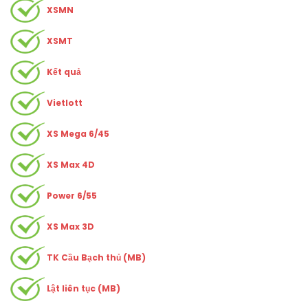
XSMN
XSMT
Kết quả
Vietlott
XS Mega 6/45
XS Max 4D
Power 6/55
XS Max 3D
TK Cầu Bạch thủ (MB)
Lật liên tục (MB)