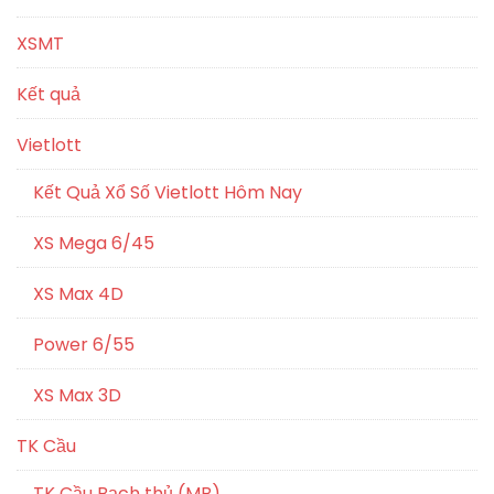
XSMT
Kết quả
Vietlott
Kết Quả Xổ Số Vietlott Hôm Nay
XS Mega 6/45
XS Max 4D
Power 6/55
XS Max 3D
TK Cầu
TK Cầu Bạch thủ (MB)