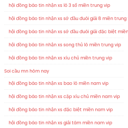
hội đồng báo tin nhận xs lô 3 số miền trung vip
hội đồng báo tin nhận xs sớ đầu đuôi giải 8 miền trung 
hội đồng báo tin nhận xs sớ đầu đuôi giải đặc biệt miền
hội đồng báo tin nhận xs song thủ lô miền trung vip
hội đồng báo tin nhận xs xíu chủ miền trung vip
Soi cầu mn hôm nay
hội đồng báo tin nhận xs bao lô miền nam vip
hội đồng báo tin nhận xs cặp xíu chủ miền nam vip
hội đồng báo tin nhận xs đặc biệt miền nam vip
hội đồng báo tin nhận xs giải tám miền nam vip