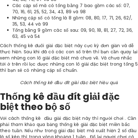
Các cặp số mà có tổng bằng 7 bao gồm các số: 07,
70, 16, 61, 25, 52, 34, 43, 89 và 98
Những cặp số có tổng là 8 gồm: 08, 80, 17, 71, 26, 62/,
35, 53, 44 và 99
Tổng bằng 9 gồm các số sau: 09, 90, 18, 81, 27, 72, 36,
63, 45 và 54
Cách thống kê đuôi giải đặc biệt này cực kỳ đơn giản và dễ
thực hiện. Sau khi đã có các con số trên thì bạn cần quay lại
xem những con lô giải đặc biệt mà chưa về. Và chưa nhắc
tới ở trên rồi lọc được những con lô giải đặc biệt trong tổng 5
thì bạn sẽ có những cặp số chuẩn.
Cách thống kê đầu đít giải đặc biệt hiệu quả
Thống kê đầu đít giải đặc
biệt theo bộ số
Với cách thống kê đầu giải đặc biệt này thì người chơi . Cần
phải tham khảo qua bảng thống kê giải đặc biệt miền bắc
theo tuần. Nếu như trong giải đặc biệt mà xuất hiện 2 số đầu
là số kép thì trong vòng khoảng 1 tuần . Đổ lại người chơi có