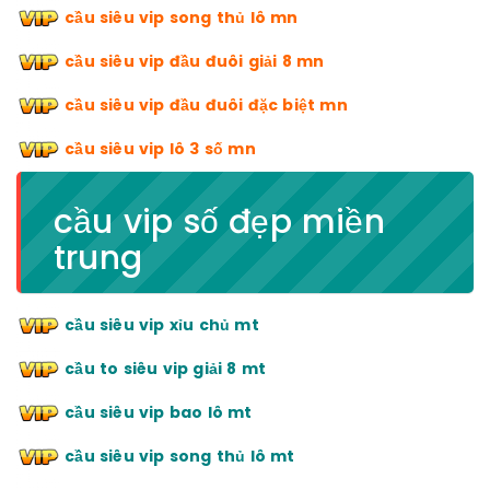
cầu siêu vip song thủ lô mn
cầu siêu vip đầu đuôi giải 8 mn
cầu siêu vip đầu đuôi đặc biệt mn
cầu siêu vip lô 3 số mn
cầu vip số đẹp miền
trung
cầu siêu vip xỉu chủ mt
cầu to siêu vip giải 8 mt
cầu siêu vip bao lô mt
cầu siêu vip song thủ lô mt