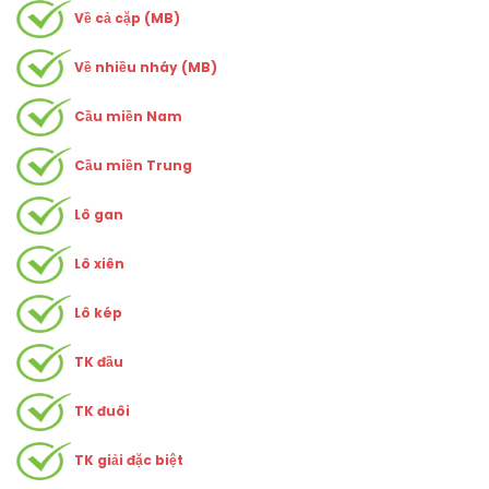
Về cả cặp (MB)
Về nhiều nháy (MB)
Cầu miền Nam
Cầu miền Trung
Lô gan
Lô xiên
Lô kép
TK đầu
TK đuôi
TK giải đặc biệt