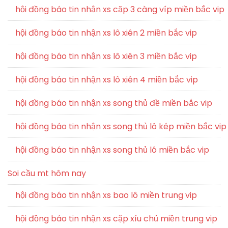
hội đồng báo tin nhận xs cặp 3 càng víp miền bắc vip
hội đồng báo tin nhận xs lô xiên 2 miền bắc vip
hội đồng báo tin nhận xs lô xiên 3 miền bắc vip
hội đồng báo tin nhận xs lô xiên 4 miền bắc vip
hội đồng báo tin nhận xs song thủ đề miền bắc vip
hội đồng báo tin nhận xs song thủ lô kép miền bắc vip
hội đồng báo tin nhận xs song thủ lô miền bắc vip
Soi cầu mt hôm nay
hội đồng báo tin nhận xs bao lô miền trung vip
hội đồng báo tin nhận xs cặp xíu chủ miền trung vip