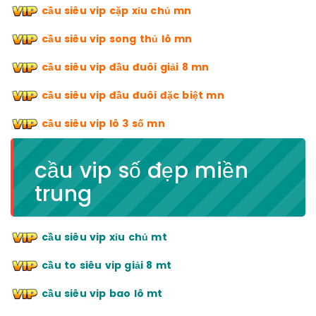
cầu siêu vip cặp xỉu chủ mn
cầu siêu vip song thủ lô mn
cầu siêu vip đầu đuôi giải 8 mn
cầu siêu vip đầu đuôi đặc biệt mn
cầu siêu vip lô 3 số mn
cầu vip số đẹp miền
trung
cầu siêu vip xỉu chủ mt
cầu to siêu vip giải 8 mt
cầu siêu vip bao lô mt