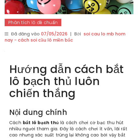
Phân tích lô đề chuẩn
Đã đăng vào
07/05/2026
|
Bởi
soi cau lo mb hom
nay - cách soi cầu lô miền bắc
Hướng dẫn cách bắt
lô bạch thủ luôn
chiến thắng
Nội dung chính
Cách
bắt lô bạch thủ
là cách chơi cờ bạc thu hút
nhiều người tham gia. Đây là cách chơi ít vốn, lãi rất
cao nhưng xác suất trúng lại không cao bởi vậy bắt