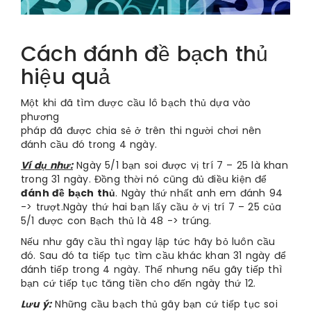
Cách đánh đề bạch thủ
hiệu quả
Một khi đã tìm được cầu lô bạch thủ dựa vào
phương
pháp đã được chia sẻ ở trên thi người chơi nên
đánh cầu đó trong 4 ngày.
Ví dụ như:
Ngày 5/1 bạn soi được vị trí 7 – 25 là khan
trong 31 ngày. Đồng thời nó cũng đủ điều kiện để
đánh đề bạch thủ
. Ngày thứ nhất anh em đánh 94
-> trượt.Ngày thứ hai bạn lấy cầu ở vị trí 7 – 25 của
5/1 được con Bạch thủ là 48 -> trúng.
Nếu như gãy cầu thì ngay lập tức hãy bỏ luôn cầu
đó. Sau đó ta tiếp tục tìm cầu khác khan 31 ngày để
đánh tiếp trong 4 ngày. Thế nhưng nếu gãy tiếp thì
bạn cứ tiếp tục tăng tiền cho đến ngày thứ 12.
Lưu ý:
Những cầu bạch thủ gãy bạn cứ tiếp tục soi