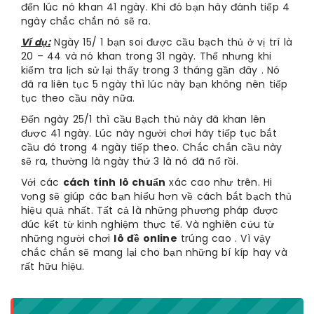
đến lúc nó khan 41 ngày. Khi đó bạn hãy đánh tiếp 4
ngày chắc chắn nó sẽ ra.
Ví dụ:
Ngày 15/ 1 bạn soi được cầu bạch thủ ở vị trí là
20 – 44 và nó khan trong 31 ngày. Thế nhưng khi
kiểm tra lịch sử lại thấy trong 3 tháng gần đây . Nó
đã ra liên tục 5 ngày thì lúc này bạn không nên tiếp
tục theo cầu này nữa.
Đến ngày 25/1 thì cầu Bạch thủ này đã khan lên
được 41 ngày. Lúc này người chơi hãy tiếp tục bắt
cầu đó trong 4 ngày tiếp theo. Chắc chắn cầu này
sẽ ra, thường là ngày thứ 3 là nó đã nổ rồi.
Với các
cách tính lô chuẩn
xác cao như trên. Hi
vọng sẽ giúp các bạn hiểu hơn về cách bắt bạch thủ
hiệu quả nhất. Tất cả là những phương pháp được
đúc kết từ kinh nghiệm thực tế. Và nghiên cứu từ
những người chơi
lô đề online
trúng cao . Vì vậy
chắc chắn sẽ mang lại cho bạn những bí kíp hay và
rất hữu hiệu.