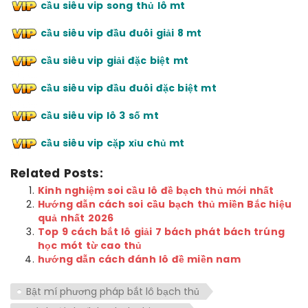
cầu siêu vip song thủ lô mt
cầu siêu vip đầu đuôi giải 8 mt
cầu siêu vip giải đặc biệt mt
cầu siêu vip đầu đuôi đặc biệt mt
cầu siêu vip lô 3 số mt
cầu siêu vip cặp xỉu chủ mt
Related Posts:
Kinh nghiệm soi cầu lô đề bạch thủ mới nhất
Hướng dẫn cách soi cầu bạch thủ miền Bắc hiệu
quả nhất 2026
Top 9 cách bắt lô giải 7 bách phát bách trúng
học mót từ cao thủ
hướng dẫn cách đánh lô đề miền nam
Bật mí phương pháp bắt lô bạch thủ