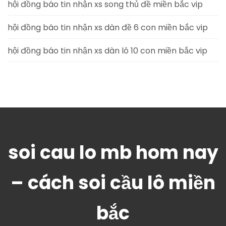
hội đồng báo tin nhận xs song thủ đề miền bắc vip
hội đồng báo tin nhận xs dàn đề 6 con miền bắc vip
hội đồng báo tin nhận xs dàn lô 10 con miền bắc vip
soi cau lo mb hom nay
– cách soi cầu lô miền
bắc