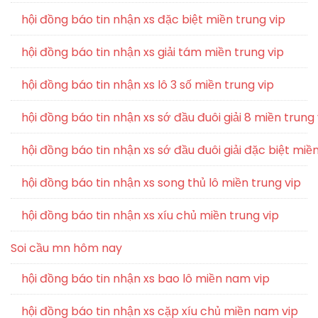
hội đồng báo tin nhận xs đặc biệt miền trung vip
hội đồng báo tin nhận xs giải tám miền trung vip
hội đồng báo tin nhận xs lô 3 số miền trung vip
hội đồng báo tin nhận xs sớ đầu đuôi giải 8 miền trung 
hội đồng báo tin nhận xs sớ đầu đuôi giải đặc biệt miền
hội đồng báo tin nhận xs song thủ lô miền trung vip
hội đồng báo tin nhận xs xíu chủ miền trung vip
Soi cầu mn hôm nay
hội đồng báo tin nhận xs bao lô miền nam vip
hội đồng báo tin nhận xs cặp xíu chủ miền nam vip