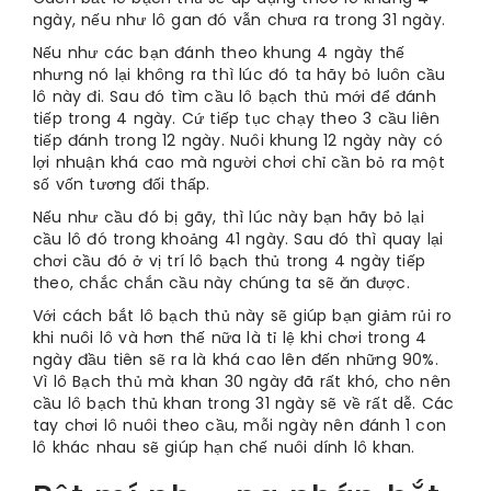
ngày, nếu như lô gan đó vẫn chưa ra trong 31 ngày.
Nếu như các bạn đánh theo khung 4 ngày thế
nhưng nó lại không ra thì lúc đó ta hãy bỏ luôn cầu
lô này đi. Sau đó tìm cầu lô bạch thủ mới để đánh
tiếp trong 4 ngày. Cứ tiếp tục chạy theo 3 cầu liên
tiếp đánh trong 12 ngày. Nuôi khung 12 ngày này có
lợi nhuận khá cao mà người chơi chỉ cần bỏ ra một
số vốn tương đối thấp.
Nếu như cầu đó bị gãy, thì lúc này bạn hãy bỏ lại
cầu lô đó trong khoảng 41 ngày. Sau đó thì quay lại
chơi cầu đó ở vị trí lô bạch thủ trong 4 ngày tiếp
theo, chắc chắn cầu này chúng ta sẽ ăn được.
Với cách bắt lô bạch thủ này sẽ giúp bạn giảm rủi ro
khi nuôi lô và hơn thế nữa là tỉ lệ khi chơi trong 4
ngày đầu tiên sẽ ra là khá cao lên đến những 90%.
Vì lô Bạch thủ mà khan 30 ngày đã rất khó, cho nên
cầu lô bạch thủ khan trong 31 ngày sẽ về rất dễ. Các
tay chơi lô nuôi theo cầu, mỗi ngày nên đánh 1 con
lô khác nhau sẽ giúp hạn chế nuôi dính lô khan.