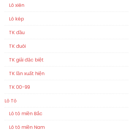
Lô xiên
Lô kép
TK đầu
TK đuôi
TK giải đặc biệt
TK lần xuất hiện
TK 00-99
Lô Tô
Lô tô miền Bắc
Lô tô miền Nam