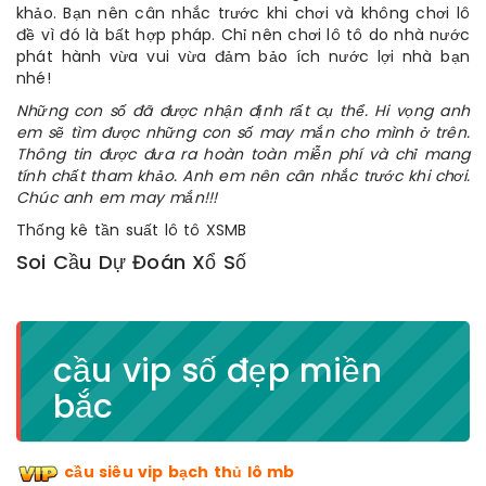
khảo. Bạn nên cân nhắc trước khi chơi và không chơi lô
đề vì đó là bất hợp pháp. Chỉ nên chơi lô tô do nhà nước
phát hành vừa vui vừa đảm bảo ích nước lợi nhà bạn
nhé!
Những con số đã được nhận định rất cụ thể. Hi vọng anh
em sẽ tìm được những con số may mắn cho mình ở trên.
Thông tin được đưa ra hoàn toàn miễn phí và chỉ mang
tính chất tham khảo. Anh em nên cân nhắc trước khi chơi.
Chúc anh em may mắn!!!
Thống kê tần suất lô tô XSMB
Soi Cầu Dự Đoán Xổ Số
cầu vip số đẹp miền
bắc
cầu siêu vip bạch thủ lô mb