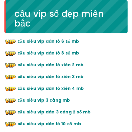
cầu vip số đẹp miền
bắc
cầu siêu vip dàn lô 6 số mb
cầu siêu vip dàn lô 8 số mb
cầu siêu vip dàn lô xiên 2 mb
cầu siêu vip dàn lô xiên 3 mb
cầu siêu vip dàn lô xiên 4 mb
cầu siêu vip 3 càng mb
cầu siêu vip dàn 3 càng 2 số mb
cầu siêu vip dàn lô 10 số mb