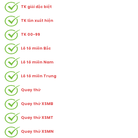
TK giải đặc biệt
TK lần xuất hiện
TK 00-99
Lô tô miền Bắc
Lô tô miền Nam
Lô tô miền Trung
Quay thử
Quay thử XSMB
Quay thử XSMT
Quay thử XSMN