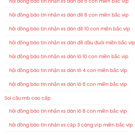
hội đồng báo tin nhận xs dàn đề 6 con miền bắc vip
hội đồng báo tin nhận xs dàn đề 8 con miền bắc vip
hội đồng báo tin nhận xs dàn đề 10 con miền bắc vip
hội đồng báo tin nhận xs dàn đề đầu đuôi miền bắc vi
hội đồng báo tin nhận xs dàn lô 10 con miền bắc vip
hội đồng báo tin nhận xs dàn lô 4 con miền bắc vip
hội đồng báo tin nhận xs dàn lô 6 con miền bắc vip
Soi cầu mb cao cấp
hội đồng báo tin nhận xs dàn lô 8 con miền bắc vip
hội đồng báo tin nhận xs cặp 3 càng víp miền bắc vip