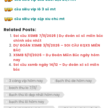
cầu siêu vip lô 3 số mt
cầu siêu vip cặp xỉu chủ mt
Related Posts:
Soi cầu XSMB 7/11/2026 | Dự đoán xổ số miền bắc
chính xác nhất
DỰ ĐOÁN XSMB 3/11/2026 – SOI CẦU KQXS MIỀN
BẮC
XSMB 5/11/2026 – Dự Đoán Miền Bắc ngày hôm
nay
Soi cầu xsmb ngày 14/12 – Dự đoán xổ số miền
bắc
3 càng víp hôm nay
Bạch thủ de hôm nay
bach thu lo 7/11/
Bạch thủ lô đẹp nhất hôm nay
bạch thủ lô hôm nay