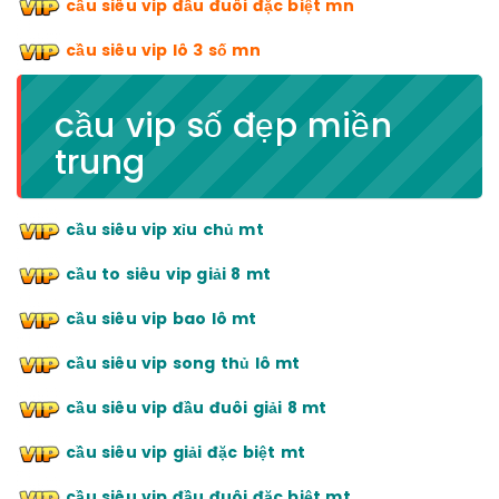
cầu siêu vip đầu đuôi đặc biệt mn
cầu siêu vip lô 3 số mn
cầu vip số đẹp miền
trung
cầu siêu vip xỉu chủ mt
cầu to siêu vip giải 8 mt
cầu siêu vip bao lô mt
cầu siêu vip song thủ lô mt
cầu siêu vip đầu đuôi giải 8 mt
cầu siêu vip giải đặc biệt mt
cầu siêu vip đầu đuôi đặc biệt mt