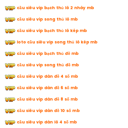
cầu siêu vip bạch thủ lô 2 nháy mb
cầu siêu vip song thủ lô mb
cầu siêu vip bạch thủ lô kép mb
loto cầu siêu vip song thủ lô kép mb
cầu siêu vip bạch thủ đề mb
cầu siêu vip song thủ đề mb
cầu siêu vip dàn đề 4 số mb
cầu siêu vip dàn đề 6 số mb
cầu siêu vip dàn đề 8 số mb
cầu siêu vip dàn đề 10 số mb
cầu siêu vip dàn lô 4 số mb