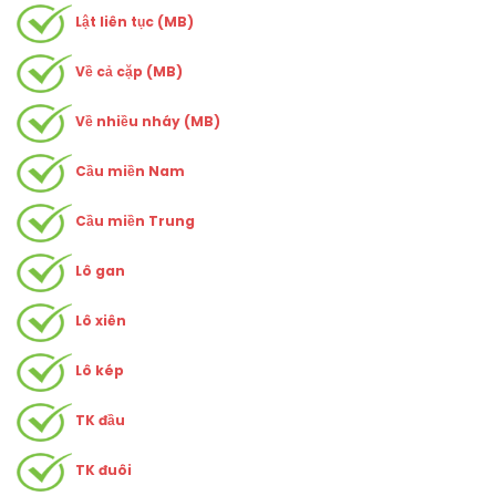
Lật liên tục (MB)
Về cả cặp (MB)
Về nhiều nháy (MB)
Cầu miền Nam
Cầu miền Trung
Lô gan
Lô xiên
Lô kép
TK đầu
TK đuôi