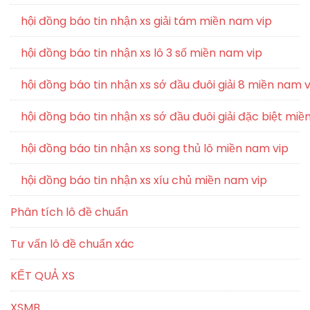
hội đồng báo tin nhận xs giải tám miền nam vip
hội đồng báo tin nhận xs lô 3 số miền nam vip
hội đồng báo tin nhận xs sớ đầu đuôi giải 8 miền nam v
hội đồng báo tin nhận xs sớ đầu đuôi giải đặc biệt miề
hội đồng báo tin nhận xs song thủ lô miền nam vip
hội đồng báo tin nhận xs xíu chủ miền nam vip
Phân tích lô đề chuẩn
Tư vấn lô đề chuẩn xác
KẾT QUẢ XS
XSMB