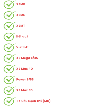
XSMB
XSMN
XSMT
Kết quả
Vietlott
XS Mega 6/45
XS Max 4D
Power 6/55
XS Max 3D
TK Cầu Bạch thủ (MB)