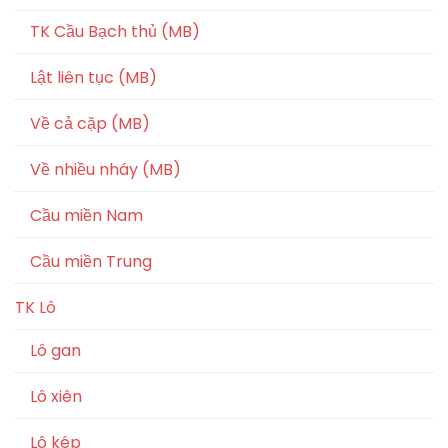
TK Cầu Bạch thủ (MB)
Lật liên tục (MB)
Về cả cặp (MB)
Về nhiều nháy (MB)
Cầu miền Nam
Cầu miền Trung
TK Lô
Lô gan
Lô xiên
Lô kép