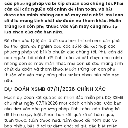
các phương pháp và bí kíp chuẩn của chúng tôi. Phải
cân đối các nguồn tài chính để tính toán. Và bắt
được cho mình những con số may mắn nhất. mọi con
số đều mang tính chất dự đoán và tham khảo. Muốn
trúng lớn còn phụ thuộc vào vận may cũng như sự
lựa chọn của các bạn nữa.
Để đảm bảo tỷ lệ ăn lô đề cao hơn thì anh em cần phải
bỏ thời gian. Để nghiên cứu các số lô đề. Kết hợp các
phương pháp và bí kíp chuẩn của chúng tôi. Phải cân đối
các nguồn tài chính để tính toán và bắt được cho mình
những con số may mắn nhất. mọi con số đều mang tính
chất dự đoán và tham khảo. Muốn trúng lớn còn phụ
thuộc vào vận may cũng như sự lựa chọn của các bạn
nữa.
DỰ ĐOÁN XSMB 07/11/2026 CHÍNH XÁC
Muốn dự đoán kết quả xổ số miền Bắc miễn phí. KQ XSMB
chủ nhật ngày 07/11/2026 một cách chính xác. Các bạn
cần dựa vào các phương pháp tính toán, các thống kê
để tìm ra quy luật. Phân tích kết quả xổ số hôm qua,
tuần trước, tuần trước nữa. Nắm được đề hôm qua về
bao nhiêu, bắt lô rơi từ đềm chốt số giải đặc biệt miền