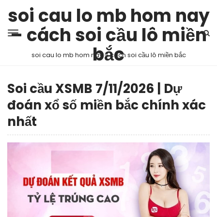
soi cau lo mb hom nay
– cách soi cầu lô miền
bắc
soi cau lo mb hom nay – cách soi cầu lô miền bắc
Soi cầu XSMB 7/11/2026 | Dự
đoán xổ số miền bắc chính xác
nhất