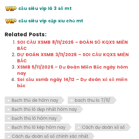
cầu siêu vip lô 3 số mt
cầu siêu vip cặp xỉu chủ mt
Related Posts:
SOI CẦU XSMB 8/11/2026 – ĐOÁN SỐ KQXS MIỀN
BẮC
DỰ ĐOÁN XSMB 3/11/2026 – SOI CẦU KQXS MIỀN
BẮC
XSMB 5/11/2026 – Dự Đoán Miền Bắc ngày hôm
nay
Soi cầu xsmb ngày 14/12 – Dự đoán xổ số miền
bắc
Bạch thủ de hôm nay
bach thu lo 7/11/
Bạch thủ lô đẹp nhất hôm nay
bạch thủ lô hôm nay
Bạch thủ lô kép hôm nay
Cách dự đoán xổ số
Cách dự đoán xổ số chính xác nhất