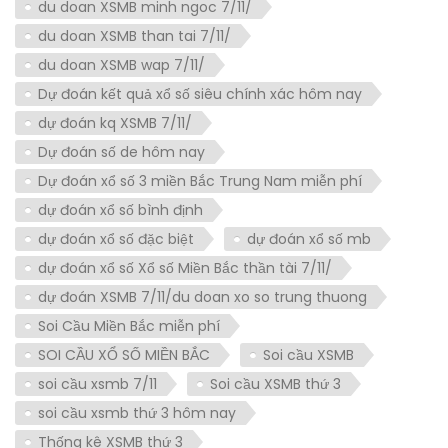
du doan XSMB minh ngoc 7/11/
du doan XSMB than tai 7/11/
du doan XSMB wap 7/11/
Dự đoán kết quả xổ số siêu chính xác hôm nay
dự đoán kq XSMB 7/11/
Dự đoán số de hôm nay
Dự đoán xổ số 3 miền Bắc Trung Nam miễn phí
dự đoán xổ số bình định
dự đoán xổ số đặc biệt
dự đoán xổ số mb
dự đoán xổ số Xổ số Miền Bắc thần tài 7/11/
dự đoán XSMB 7/11/du doan xo so trung thuong
Soi Cầu Miền Bắc miễn phí
SOI CẦU XỔ SỐ MIỀN BẮC
Soi cầu XSMB
soi cầu xsmb 7/11
Soi cầu XSMB thứ 3
soi cầu xsmb thứ 3 hôm nay
Thống kê XSMB thứ 3