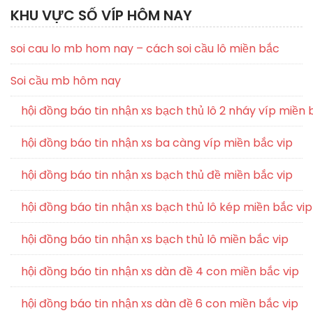
KHU VỰC SỐ VÍP HÔM NAY
soi cau lo mb hom nay – cách soi cầu lô miền bắc
Soi cầu mb hôm nay
hội đồng báo tin nhận xs bạch thủ lô 2 nháy víp miền 
hội đồng báo tin nhận xs ba càng víp miền bắc vip
hội đồng báo tin nhận xs bạch thủ đề miền bắc vip
hội đồng báo tin nhận xs bạch thủ lô kép miền bắc vip
hội đồng báo tin nhận xs bạch thủ lô miền bắc vip
hội đồng báo tin nhận xs dàn đề 4 con miền bắc vip
hội đồng báo tin nhận xs dàn đề 6 con miền bắc vip