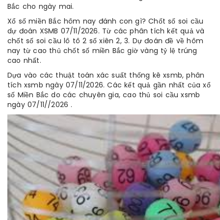
Bắc cho ngày mai.
Xổ số miền Bắc hôm nay đánh con gì? Chốt số soi cầu
dự đoán XSMB 07/11/2026. Từ các phân tích kết quả và
chốt số soi cầu lô tô 2 số xiên 2, 3. Dự đoán đề về hôm
nay từ cao thủ chốt số miền Bắc giờ vàng tỷ lệ trúng
cao nhất.
Dựa vào các thuật toán xác suất thống kê xsmb, phân
tích xsmb ngày 07/11/2026. Các kết quả gần nhất của xổ
số Miền Bắc do các chuyên gia, cao thủ soi cầu xsmb
ngày 07/11//2026 .