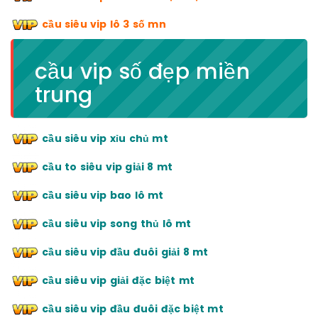
cầu siêu vip lô 3 số mn
cầu vip số đẹp miền
trung
cầu siêu vip xỉu chủ mt
cầu to siêu vip giải 8 mt
cầu siêu vip bao lô mt
cầu siêu vip song thủ lô mt
cầu siêu vip đầu đuôi giải 8 mt
cầu siêu vip giải đặc biệt mt
cầu siêu vip đầu đuôi đặc biệt mt