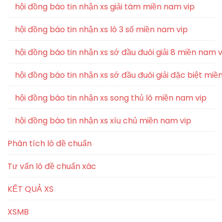
hội đồng báo tin nhận xs giải tám miền nam vip
hội đồng báo tin nhận xs lô 3 số miền nam vip
hội đồng báo tin nhận xs sớ đầu đuôi giải 8 miền nam v
hội đồng báo tin nhận xs sớ đầu đuôi giải đặc biệt miề
hội đồng báo tin nhận xs song thủ lô miền nam vip
hội đồng báo tin nhận xs xíu chủ miền nam vip
Phân tích lô đề chuẩn
Tư vấn lô đề chuẩn xác
KẾT QUẢ XS
XSMB