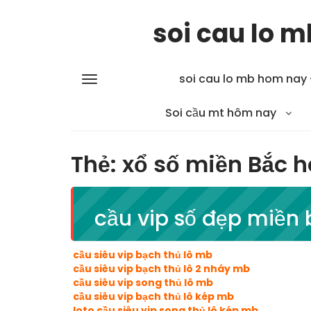
soi cau lo m
soi cau lo mb hom nay 
Soi cầu mt hôm nay
Thẻ:
xổ số miền Bắc 
cầu vip số đẹp miền 
cầu siêu vip bạch thủ lô mb
cầu siêu vip bạch thủ lô 2 nháy mb
cầu siêu vip song thủ lô mb
cầu siêu vip bạch thủ lô kép mb
loto cầu siêu vip song thủ lô kép mb