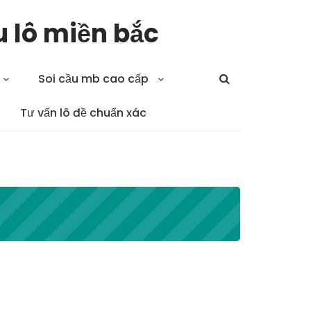
u lô miền bắc
Soi cầu mb cao cấp
Tư vấn lô đề chuẩn xác