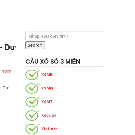
– Dự
Search
CẦU XỔ SỐ 3 MIỀN
b hom
XSMB
c Dự
XSMN
XSMT
Kết quả
Vietlott