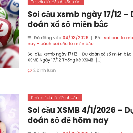
Tư vấn lô đề chuẩn xác
Soi cầu xsmb ngày 17/12 –
đoán xổ số miền bắc
Đã đăng vào
04/03/2026
|
Bởi
soi cau lo m
nay - cách soi cầu lô miền bắc
Soi cầu xsmb ngày 17/12 – Dự đoán xổ số miền bắc 
XSMB Ngày 17/12 Thống kê XSMB […]
2 bình luận
Phân tích lô đề chuẩn
Soi cầu XSMB 4/1/2026 – D
đoán số đề hôm nay