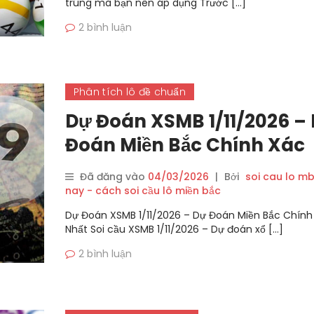
trúng mà bạn nên áp dụng Trước […]
2 bình luận
Phân tích lô đề chuẩn
Dự Đoán XSMB 1/11/2026 –
Đoán Miền Bắc Chính Xác
Nhất
Đã đăng vào
04/03/2026
|
Bởi
soi cau lo m
nay - cách soi cầu lô miền bắc
Dự Đoán XSMB 1/11/2026 – Dự Đoán Miền Bắc Chính
Nhất Soi cầu XSMB 1/11/2026 – Dự đoán xổ […]
2 bình luận