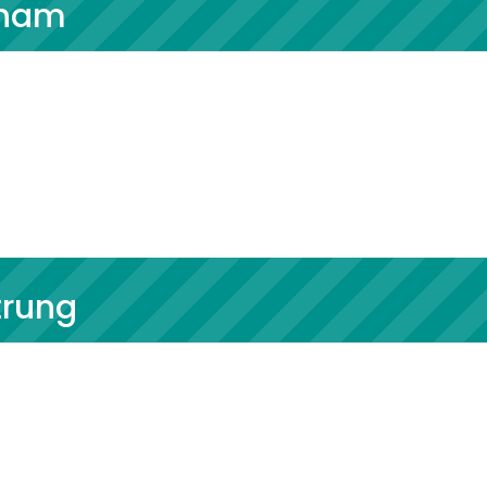
 nam
trung