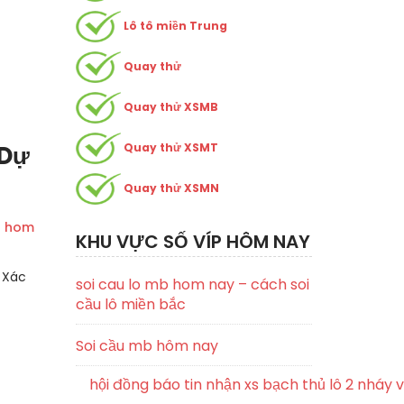
Lô tô miền Trung
Quay thử
Quay thử XSMB
Quay thử XSMT
 Dự
Quay thử XSMN
b hom
KHU VỰC SỐ VÍP HÔM NAY
 Xác
soi cau lo mb hom nay – cách soi
cầu lô miền bắc
Soi cầu mb hôm nay
hội đồng báo tin nhận xs bạch thủ lô 2 nháy 