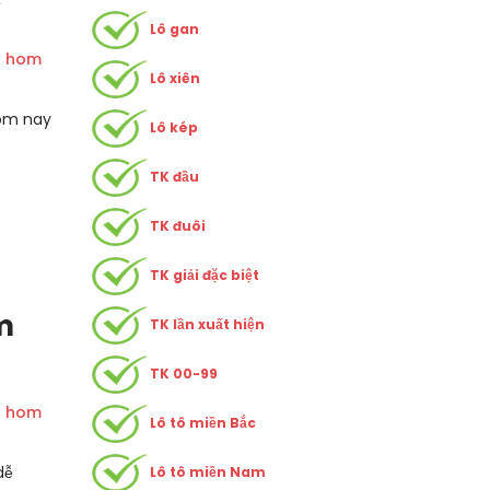
Lô gan
b hom
Lô xiên
hôm nay
Lô kép
TK đầu
TK đuôi
TK giải đặc biệt
m
TK lần xuất hiện
TK 00-99
b hom
Lô tô miền Bắc
dễ
Lô tô miền Nam