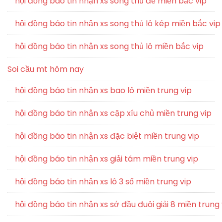
hội đồng báo tin nhận xs song thủ đề miền bắc vip
hội đồng báo tin nhận xs song thủ lô kép miền bắc vip
hội đồng báo tin nhận xs song thủ lô miền bắc vip
Soi cầu mt hôm nay
hội đồng báo tin nhận xs bao lô miền trung vip
hội đồng báo tin nhận xs cặp xíu chủ miền trung vip
hội đồng báo tin nhận xs đặc biệt miền trung vip
hội đồng báo tin nhận xs giải tám miền trung vip
hội đồng báo tin nhận xs lô 3 số miền trung vip
hội đồng báo tin nhận xs sớ đầu đuôi giải 8 miền trung 