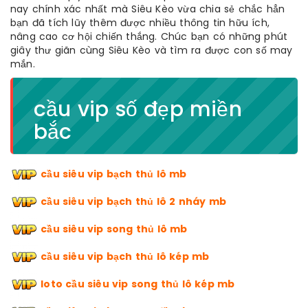
nay chính xác nhất mà Siêu Kèo vừa chia sẻ chắc hẳn
bạn đã tích lũy thêm được nhiều thông tin hữu ích,
nâng cao cơ hội chiến thắng. Chúc bạn có những phút
giây thư giãn cùng Siêu Kèo và tìm ra được con số may
mắn.
cầu vip số đẹp miền
bắc
cầu siêu vip bạch thủ lô mb
cầu siêu vip bạch thủ lô 2 nháy mb
cầu siêu vip song thủ lô mb
cầu siêu vip bạch thủ lô kép mb
loto cầu siêu vip song thủ lô kép mb