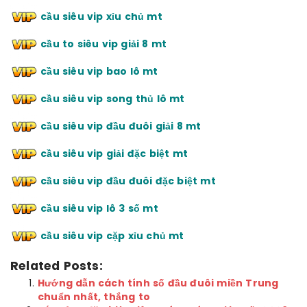
cầu siêu vip xỉu chủ mt
cầu to siêu vip giải 8 mt
cầu siêu vip bao lô mt
cầu siêu vip song thủ lô mt
cầu siêu vip đầu đuôi giải 8 mt
cầu siêu vip giải đặc biệt mt
cầu siêu vip đầu đuôi đặc biệt mt
cầu siêu vip lô 3 số mt
cầu siêu vip cặp xỉu chủ mt
Related Posts:
Hướng dẫn cách tính số đầu đuôi miền Trung
chuẩn nhất, thắng to