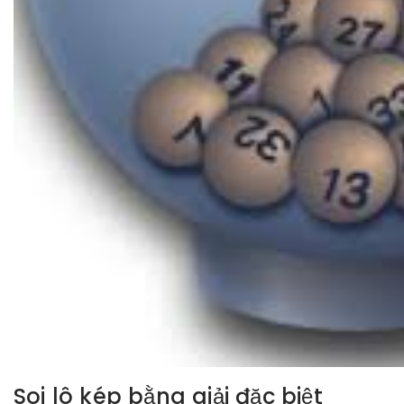
Soi lô kép bằng giải đặc biệt