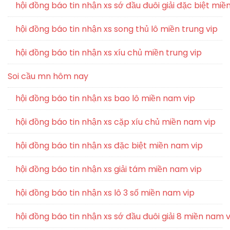
hội đồng báo tin nhận xs sớ đầu đuôi giải đặc biệt miền
hội đồng báo tin nhận xs song thủ lô miền trung vip
hội đồng báo tin nhận xs xíu chủ miền trung vip
Soi cầu mn hôm nay
hội đồng báo tin nhận xs bao lô miền nam vip
hội đồng báo tin nhận xs cặp xíu chủ miền nam vip
hội đồng báo tin nhận xs đặc biệt miền nam vip
hội đồng báo tin nhận xs giải tám miền nam vip
hội đồng báo tin nhận xs lô 3 số miền nam vip
hội đồng báo tin nhận xs sớ đầu đuôi giải 8 miền nam v