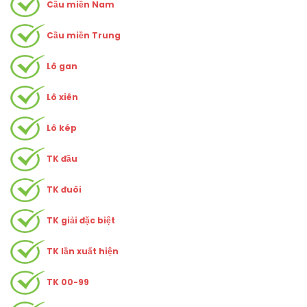
Cầu miền Nam
Cầu miền Trung
Lô gan
Lô xiên
Lô kép
TK đầu
TK đuôi
TK giải đặc biệt
TK lần xuất hiện
TK 00-99