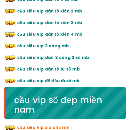
cầu siêu vip dàn lô xiên 2 mb
cầu siêu vip dàn lô xiên 3 mb
cầu siêu vip dàn lô xiên 4 mb
cầu siêu vip 3 càng mb
cầu siêu vip dàn 3 càng 2 số mb
cầu siêu vip dàn lô 10 số mb
cầu siêu vip đề đầu đuôi mb
cầu vip số đẹp miền
nam
cầu siêu vip xỉu chủ mn