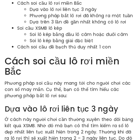
Cách soi cầu lô rơi miền Bắc
Dựa vào lô rơi liên tục 3 ngày
Phương pháp bắt lô rơi đã không ra một tuần
Dựa trên 3 lần đề gần nhất không có lô rơi
Soi cầu XSMB lô kép
Soi lô kép bằng đầu lô câm hoặc đuôi câm
Soi lô kép bằng giải đặc biệt
Cách soi cầu đề bạch thủ duy nhất 1 con
Cách soi cầu lô rơi miền
Bắc
Phương pháp soi cầu này mang tới cho người chơi các
con số may mắn. Cụ thể, bạn có thể tìm hiểu các
phương pháp bắt lô rơi sau:
Dựa vào lô rơi liên tục 3 ngày
Ở cách này người chơi cần thường xuyên theo dõi bảng
kết quả XSMB. Nhờ đó mà bạn có thể tìm kiếm ra số lô
đẹp nhất liên tục xuất hiện trong 2 ngày. Thường khi đã
ra lô rơi thì sẽ xuất hiện trong 2 – 3 ngày liên tục. Do đó