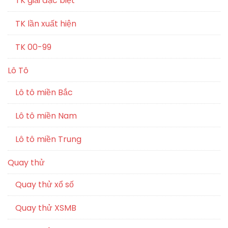
TK giải đặc biệt
TK lần xuất hiện
TK 00-99
Lô Tô
Lô tô miền Bắc
Lô tô miền Nam
Lô tô miền Trung
Quay thử
Quay thử xổ số
Quay thử XSMB