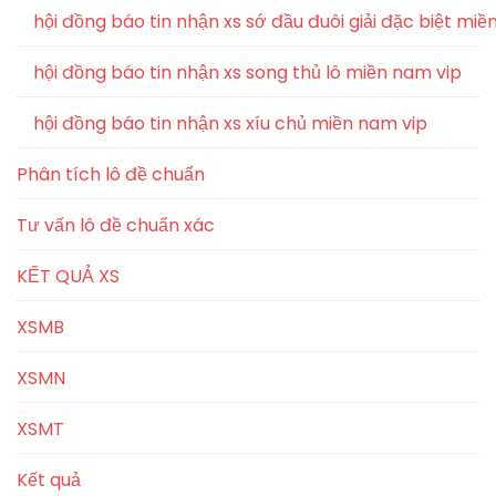
hội đồng báo tin nhận xs sớ đầu đuôi giải đặc biệt miề
hội đồng báo tin nhận xs song thủ lô miền nam vip
hội đồng báo tin nhận xs xíu chủ miền nam vip
Phân tích lô đề chuẩn
Tư vấn lô đề chuẩn xác
KẾT QUẢ XS
XSMB
XSMN
XSMT
Kết quả