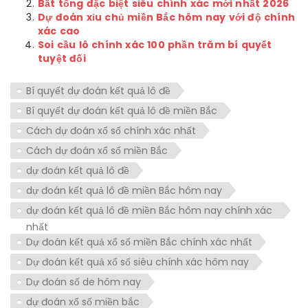
Bắt tổng đặc biệt siêu chính xác mới nhất 2026
Dự đoán xỉu chủ miền Bắc hôm nay với độ chính
xác cao
Soi cầu lô chính xác 100 phần trăm bí quyết
tuyệt đối
Bí quyết dự đoán kết quả lô đề
Bí quyết dự đoán kết quả lô đề miền Bắc
Cách dự đoán xổ số chính xác nhất
Cách dự đoán xổ số miền Bắc
dự đoán kết quả lô đề
dự đoán kết quả lô đề miền Bắc hôm nay
dự đoán kết quả lô đề miền Bắc hôm nay chính xác
nhất
Dự đoán kết quả xổ số miền Bắc chính xác nhất
Dự đoán kết quả xổ số siêu chính xác hôm nay
Dự đoán số de hôm nay
dự đoán xổ số miền bắc