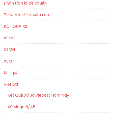
Phân tích lô đề chuẩn
Tư vấn lô đề chuẩn xác
KẾT QUẢ XS
XSMB
XSMN
XSMT
Kết quả
Vietlott
Kết Quả Xổ Số Vietlott Hôm Nay
XS Mega 6/45