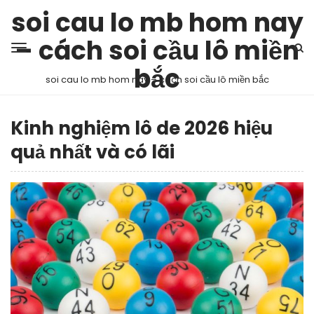
soi cau lo mb hom nay
– cách soi cầu lô miền
bắc
soi cau lo mb hom nay – cách soi cầu lô miền bắc
Kinh nghiệm lô de 2026 hiệu
quả nhất và có lãi