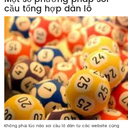
cầu tổng hợp dàn lô
Không phải lúc nào soi cầu lô dàn từ các website cũng