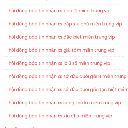
hội đồng báo tin nhận xs bao lô miền trung vip
hội đồng báo tin nhận xs cặp xíu chủ miền trung vip
hội đồng báo tin nhận xs đặc biệt miền trung vip
hội đồng báo tin nhận xs giải tám miền trung vip
hội đồng báo tin nhận xs lô 3 số miền trung vip
hội đồng báo tin nhận xs sớ đầu đuôi giải 8 miền trung 
hội đồng báo tin nhận xs sớ đầu đuôi giải đặc biệt miền
hội đồng báo tin nhận xs song thủ lô miền trung vip
hội đồng báo tin nhận xs xíu chủ miền trung vip