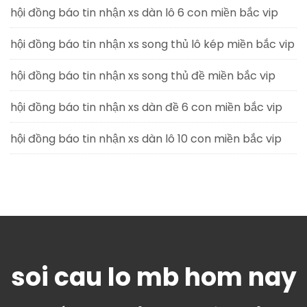
hội đồng báo tin nhận xs dàn lô 6 con miền bắc vip
hội đồng báo tin nhận xs song thủ lô kép miền bắc vip
hội đồng báo tin nhận xs song thủ đề miền bắc vip
hội đồng báo tin nhận xs dàn đề 6 con miền bắc vip
hội đồng báo tin nhận xs dàn lô 10 con miền bắc vip
soi cau lo mb hom nay