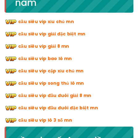
nam
cầu siêu vip xỉu chủ mn
cầu siêu vip giải đặc biệt mn
cầu siêu vip giải 8 mn
cầu siêu vip bao lô mn
cầu siêu vip cặp xỉu chủ mn
cầu siêu vip song thủ lô mn
cầu siêu vip đầu đuôi giải 8 mn
cầu siêu vip đầu đuôi đặc biệt mn
cầu siêu vip lô 3 số mn