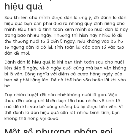
hiệu quả
Sau khi lên cho mình được dàn lô ưng ý, để đánh lô dàn
hiệu quả bạn cần phải đưa ra những quy định riêng cho
mình. Đầu tiên là tính toán xem mình sẽ nuôi dàn lô này
trong bao nhiêu ngày. Thường thì hiện nay nhiều lô đề
thủ thường nuôi từ 3 đến 5 ngày. Nếu không vào bờ họ
sẽ ngưng dàn lô đó lại, tính toán lại các con số vào tạo
dàn đề mới.
Đánh dàn lô hiệu quả là khi bạn tính toán sau cho nuôi
liên tiếp 5 ngày, về ở ngày cuối cùng mà bạn vẫn không
bị lỗ vốn. Đồng nghĩa với điểm cá cược hàng ngày của
bạn sẽ phải tăng lên. Để có thể hòa vốn hoặc lãi khi vào
bờ.
Tuy nhiên tuyệt đối nên nhớ không nuôi lô gan. Việc
theo đến cùng chỉ khiến bạn tổn hao nhiều về kinh tế
mà đến khi vào bờ cũng chẳng bù lại được tiền vốn. Vì
thế đánh lô dàn hiệu quả cần rất nhiều bình tĩnh, bạn
không thể nóng vội được.
Một số phương pháp soi