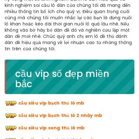
kinh nghiệm soi cầu lô dàn của chúng tôi đã mang đến
nhiều thông tin bổ ích cho quý vị. Điều quan trọng cuối
cùng mà chúng tôi muốn nhắc lại các bạn là đừng nuôi
lô khan hoặc kéo dài thời gian nuôi lô quá lâu nhé. Nếu
không vào bờ hãy bỏ dàn đề đó và nghiên cứu lập một
dàn đề mới nhé. Chúc quý anh chị em lô đề thủ đánh
dàn đề hiệu quả mang về lợi nhuận cao từ những thông
tin trên của chúng tôi.
cầu vip số đẹp miền
bắc
cầu siêu vip bạch thủ lô mb
cầu siêu vip bạch thủ lô 2 nháy mb
cầu siêu vip song thủ lô mb