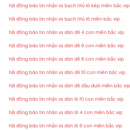
hội đồng báo tin nhận xs bạch thủ lô kép miền bắc vip
hội đồng báo tin nhận xs bạch thủ lô miền bắc vip
hội đồng báo tin nhận xs dàn đề 4 con miền bắc vip
hội đồng báo tin nhận xs dàn đề 6 con miền bắc vip
hội đồng báo tin nhận xs dàn đề 8 con miền bắc vip
hội đồng báo tin nhận xs dàn đề 10 con miền bắc vip
hội đồng báo tin nhận xs dàn đề đầu đuôi miền bắc vi
hội đồng báo tin nhận xs dàn lô 10 con miền bắc vip
hội đồng báo tin nhận xs dàn lô 4 con miền bắc vip
hội đồng báo tin nhận xs dàn lô 6 con miền bắc vip