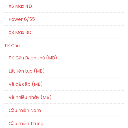
XS Max 4D
Power 6/55
XS Max 3D
TK Cầu
TK Cầu Bạch thủ (MB)
Lật liên tục (MB)
Về cả cặp (MB)
Về nhiều nháy (MB)
Cầu miền Nam
Cầu miền Trung