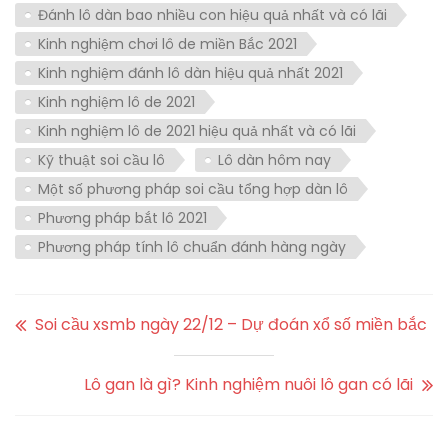
Đánh lô dàn bao nhiều con hiệu quả nhất và có lãi
Kinh nghiệm chơi lô de miền Bắc 2021
Kinh nghiệm đánh lô dàn hiệu quả nhất 2021
Kinh nghiệm lô de 2021
Kinh nghiệm lô de 2021 hiệu quả nhất và có lãi
Kỹ thuật soi cầu lô
Lô dàn hôm nay
Một số phương pháp soi cầu tổng hợp dàn lô
Phương pháp bắt lô 2021
Phương pháp tính lô chuẩn đánh hàng ngày
Soi cầu xsmb ngày 22/12 – Dự đoán xổ số miền bắc
Lô gan là gì? Kinh nghiệm nuôi lô gan có lãi