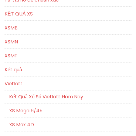
KẾT QUẢ XS
XSMB
XSMN
XSMT
Kết quả
Vietlott
Kết Quả Xổ Số Vietlott Hôm Nay
XS Mega 6/45
XS Max 4D