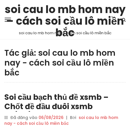
soi cau lo mb hom nay
– cách soi cầu lô miền
bắc
soi cau lo mb hom nay – cách soi cầu lô miền bắc
Tác giả:
soi cau lo mb hom
nay - cách soi cầu lô miền
bắc
Soi cầu bạch thủ đề xsmb –
Chốt đề đầu đuôi xsmb
07/08/2026
Đã đăng vào
06/08/2026
|
Bởi
soi cau lo mb hom
nay - cách soi cầu lô miền bắc