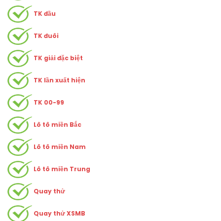
TK đầu
TK đuôi
TK giải đặc biệt
TK lần xuất hiện
TK 00-99
Lô tô miền Bắc
Lô tô miền Nam
Lô tô miền Trung
Quay thử
Quay thử XSMB