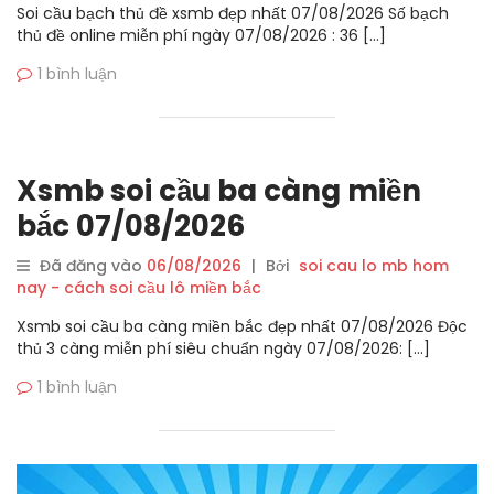
Soi cầu bạch thủ đề xsmb đẹp nhất 07/08/2026 Số bạch
thủ đề online miễn phí ngày 07/08/2026 : 36 […]
1 bình luận
Xsmb soi cầu ba càng miền
bắc 07/08/2026
Đã đăng vào
06/08/2026
|
Bởi
soi cau lo mb hom
nay - cách soi cầu lô miền bắc
Xsmb soi cầu ba càng miền bắc đẹp nhất 07/08/2026 Độc
thủ 3 càng miễn phí siêu chuẩn ngày 07/08/2026: […]
1 bình luận