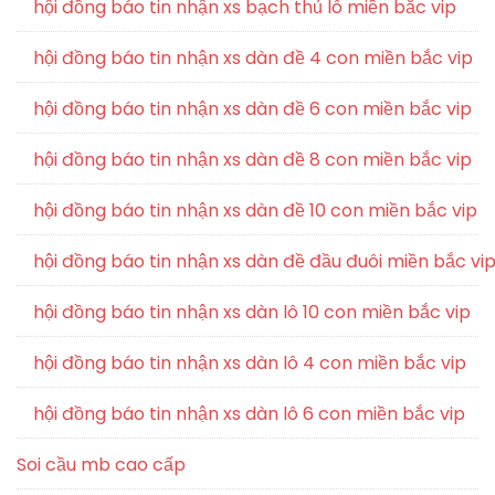
hội đồng báo tin nhận xs bạch thủ lô miền bắc vip
hội đồng báo tin nhận xs dàn đề 4 con miền bắc vip
hội đồng báo tin nhận xs dàn đề 6 con miền bắc vip
hội đồng báo tin nhận xs dàn đề 8 con miền bắc vip
hội đồng báo tin nhận xs dàn đề 10 con miền bắc vip
hội đồng báo tin nhận xs dàn đề đầu đuôi miền bắc vi
hội đồng báo tin nhận xs dàn lô 10 con miền bắc vip
hội đồng báo tin nhận xs dàn lô 4 con miền bắc vip
hội đồng báo tin nhận xs dàn lô 6 con miền bắc vip
Soi cầu mb cao cấp