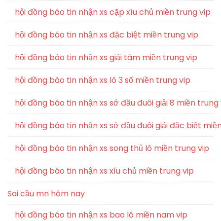
hội đồng báo tin nhận xs cặp xíu chủ miền trung vip
hội đồng báo tin nhận xs đặc biệt miền trung vip
hội đồng báo tin nhận xs giải tám miền trung vip
hội đồng báo tin nhận xs lô 3 số miền trung vip
hội đồng báo tin nhận xs sớ đầu đuôi giải 8 miền trung 
hội đồng báo tin nhận xs sớ đầu đuôi giải đặc biệt miền
hội đồng báo tin nhận xs song thủ lô miền trung vip
hội đồng báo tin nhận xs xíu chủ miền trung vip
Soi cầu mn hôm nay
hội đồng báo tin nhận xs bao lô miền nam vip