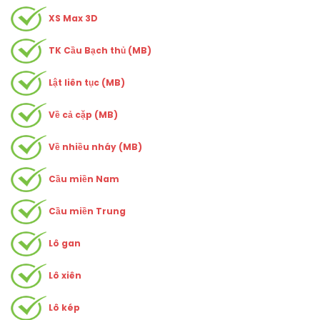
XS Max 3D
TK Cầu Bạch thủ (MB)
Lật liên tục (MB)
Về cả cặp (MB)
Về nhiều nháy (MB)
Cầu miền Nam
Cầu miền Trung
Lô gan
Lô xiên
Lô kép