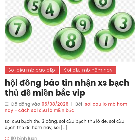
Soi cầu mb cao cấp
Soi cầu mb hôm nay
hội đồng báo tin nhận xs bạch
thủ đề miền bắc vip
Đã đăng vào
05/08/2026
|
Bởi
soi cau lo mb hom
nay - cách soi cầu lô miền bắc
soi cầu bạch thủ 3 càng, soi cầu bạch thủ lô de, soi cầu
bạch thủ đề hôm nay, soi […]
110 bình luận