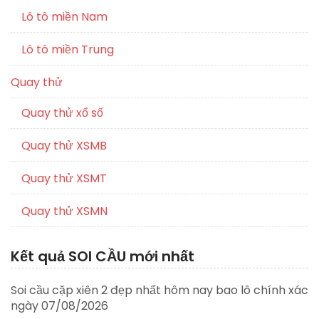
Lô tô miền Nam
Lô tô miền Trung
Quay thử
Quay thử xổ số
Quay thử XSMB
Quay thử XSMT
Quay thử XSMN
Kết quả SOI CẦU mới nhất
Soi cầu cặp xiên 2 đẹp nhất hôm nay bao lô chính xác
ngày 07/08/2026