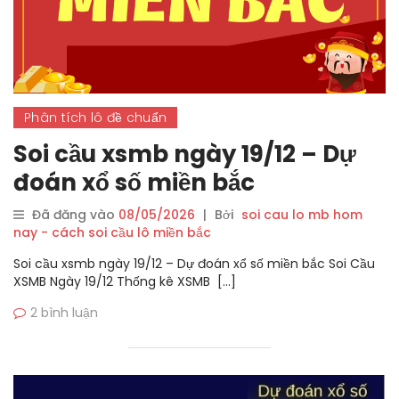
Phân tích lô đề chuẩn
Soi cầu xsmb ngày 19/12 – Dự
đoán xổ số miền bắc
Đã đăng vào
08/05/2026
|
Bởi
soi cau lo mb hom
nay - cách soi cầu lô miền bắc
Soi cầu xsmb ngày 19/12 – Dự đoán xổ số miền bắc Soi Cầu
XSMB Ngày 19/12 Thống kê XSMB […]
2 bình luận