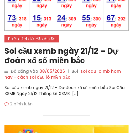
Phân tích lô đề chuẩn
Soi cầu xsmb ngày 21/12 – Dự
đoán xổ số miền bắc
Đã đăng vào
08/05/2026
|
Bởi
soi cau lo mb hom
nay - cách soi cầu lô miền bắc
Soi cầu xsmb ngày 21/12 – Dự đoán xổ số miền bắc Soi Cầu
XSMB Ngày 21/12 Thống kê XSMB […]
2 bình luận