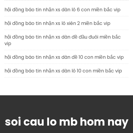
hội đồng báo tin nhận xs dàn lô 6 con miền bắc vip
hội đồng báo tin nhận xs lô xiên 2 miền bắc vip
hội đồng báo tin nhận xs dàn đề đầu đuôi miền bắc
vip
hội đồng báo tin nhận xs dàn đề 10 con miền bắc vip
hội đồng báo tin nhận xs dàn lô 10 con miền bắc vip
soi cau lo mb hom nay