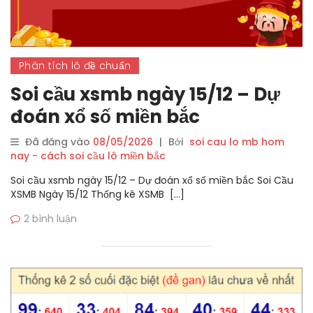
Phân tích lô đề chuẩn
Soi cầu xsmb ngày 15/12 – Dự
đoán xổ số miền bắc
Đã đăng vào
08/05/2026
|
Bởi
soi cau lo mb hom
nay - cách soi cầu lô miền bắc
Soi cầu xsmb ngày 15/12 – Dự đoán xổ số miền bắc Soi Cầu
XSMB Ngày 15/12 Thống kê XSMB […]
2 bình luận