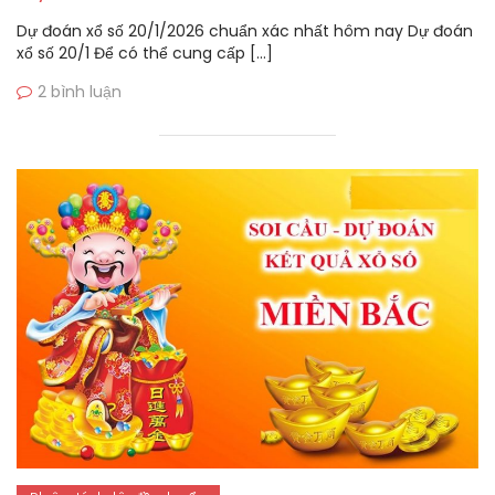
Dự đoán xổ số 20/1/2026 chuẩn xác nhất hôm nay Dự đoán
xổ số 20/1 Để có thể cung cấp […]
2 bình luận