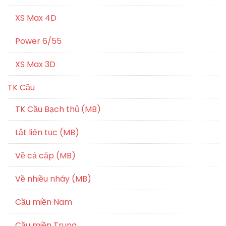
XS Max 4D
Power 6/55
XS Max 3D
TK Cầu
TK Cầu Bạch thủ (MB)
Lật liên tục (MB)
Về cả cặp (MB)
Về nhiều nháy (MB)
Cầu miền Nam
Cầu miền Trung