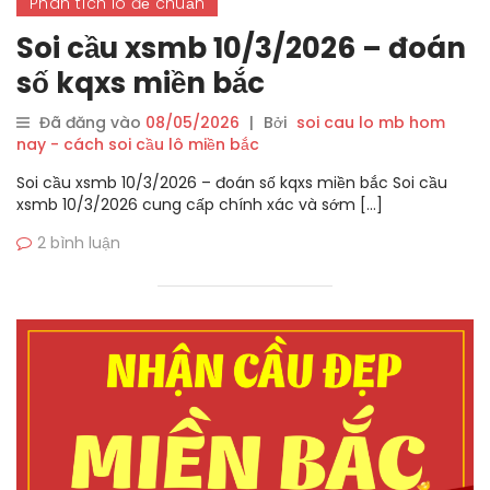
Phân tích lô đề chuẩn
Soi cầu xsmb 10/3/2026 – đoán
số kqxs miền bắc
Đã đăng vào
08/05/2026
|
Bởi
soi cau lo mb hom
nay - cách soi cầu lô miền bắc
Soi cầu xsmb 10/3/2026 – đoán số kqxs miền bắc Soi cầu
xsmb 10/3/2026 cung cấp chính xác và sớm […]
2 bình luận