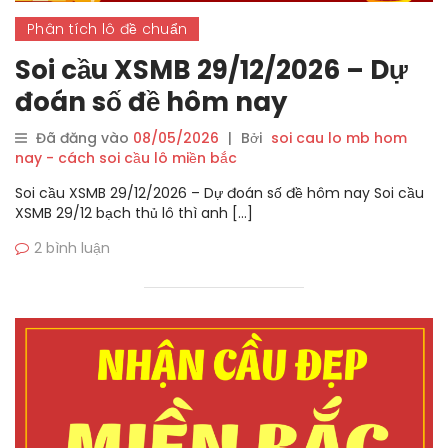
Phân tích lô đề chuẩn
Soi cầu XSMB 29/12/2026 – Dự
đoán số đề hôm nay
Đã đăng vào
08/05/2026
|
Bởi
soi cau lo mb hom
nay - cách soi cầu lô miền bắc
Soi cầu XSMB 29/12/2026 – Dự đoán số đề hôm nay Soi cầu
XSMB 29/12 bạch thủ lô thì anh […]
2 bình luận