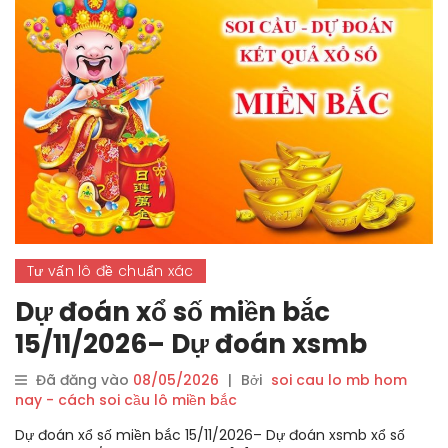
Tư vấn lô đề chuẩn xác
Dự đoán xổ số miền bắc
15/11/2026– Dự đoán xsmb
Đã đăng vào
08/05/2026
|
Bởi
soi cau lo mb hom
nay - cách soi cầu lô miền bắc
Dự đoán xổ số miền bắc 15/11/2026– Dự đoán xsmb xổ số