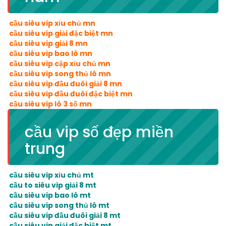
cầu siêu vip xỉu chủ mn
cầu siêu vip giải đặc biệt mn
cầu siêu vip giải 8 mn
cầu siêu vip bao lô mn
cầu siêu vip cặp xỉu chủ mn
cầu siêu vip song thủ lô mn
cầu siêu vip đầu đuôi giải 8 mn
cầu siêu vip đầu đuôi đặc biệt mn
cầu siêu vip lô 3 số mn
cầu vip số đẹp miền
trung
cầu siêu vip xỉu chủ mt
cầu to siêu vip giải 8 mt
cầu siêu vip bao lô mt
cầu siêu vip song thủ lô mt
cầu siêu vip đầu đuôi giải 8 mt
cầu siêu vip giải đặc biệt mt