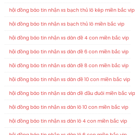
hội đồng báo tin nhận xs bạch thủ lô kép miền bắc vip
hội đồng báo tin nhận xs bạch thủ lô miền bắc vip
hội đồng báo tin nhận xs dàn đề 4 con miền bắc vip
hội đồng báo tin nhận xs dàn đề 6 con miền bắc vip
hội đồng báo tin nhận xs dàn đề 8 con miền bắc vip
hội đồng báo tin nhận xs dàn đề 10 con miền bắc vip
hội đồng báo tin nhận xs dàn đề đầu đuôi miền bắc vi
hội đồng báo tin nhận xs dàn lô 10 con miền bắc vip
hội đồng báo tin nhận xs dàn lô 4 con miền bắc vip
hội đồng báo tin nhận xs dàn lô 6 con miền bắc vip