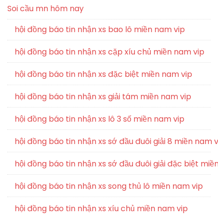
Soi cầu mn hôm nay
hội đồng báo tin nhận xs bao lô miền nam vip
hội đồng báo tin nhận xs cặp xíu chủ miền nam vip
hội đồng báo tin nhận xs đặc biệt miền nam vip
hội đồng báo tin nhận xs giải tám miền nam vip
hội đồng báo tin nhận xs lô 3 số miền nam vip
hội đồng báo tin nhận xs sớ đầu đuôi giải 8 miền nam v
hội đồng báo tin nhận xs sớ đầu đuôi giải đặc biệt miề
hội đồng báo tin nhận xs song thủ lô miền nam vip
hội đồng báo tin nhận xs xíu chủ miền nam vip