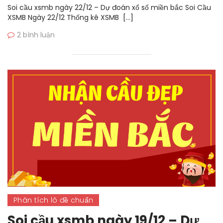
Soi cầu xsmb ngày 22/12 – Dự đoán xổ số miền bắc Soi Cầu
XSMB Ngày 22/12 Thống kê XSMB […]
2 bình luận
Phân tích lô đề chuẩn
Soi cầu xsmb ngày 19/12 – Dự