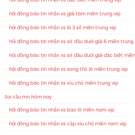
hội đồng báo tin nhận xs giải tám miền trung vip
hội đồng báo tin nhận xs lô 3 số miền trung vip
hội đồng báo tin nhận xs sớ đầu đuôi giải 8 miền trung 
hội đồng báo tin nhận xs sớ đầu đuôi giải đặc biệt miền
hội đồng báo tin nhận xs song thủ lô miền trung vip
hội đồng báo tin nhận xs xíu chủ miền trung vip
Soi cầu mn hôm nay
hội đồng báo tin nhận xs bao lô miền nam vip
hội đồng báo tin nhận xs cặp xíu chủ miền nam vip