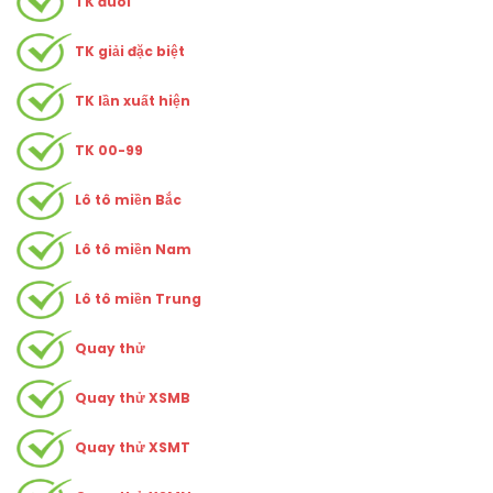
TK đuôi
TK giải đặc biệt
TK lần xuất hiện
TK 00-99
Lô tô miền Bắc
Lô tô miền Nam
Lô tô miền Trung
Quay thử
Quay thử XSMB
Quay thử XSMT