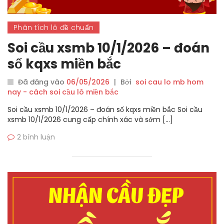
Phân tích lô đề chuẩn
Soi cầu xsmb 10/1/2026 – đoán
số kqxs miền bắc
Đã đăng vào
06/05/2026
|
Bởi
soi cau lo mb hom
nay - cách soi cầu lô miền bắc
Soi cầu xsmb 10/1/2026 – đoán số kqxs miền bắc Soi cầu
xsmb 10/1/2026 cung cấp chính xác và sớm […]
2 bình luận