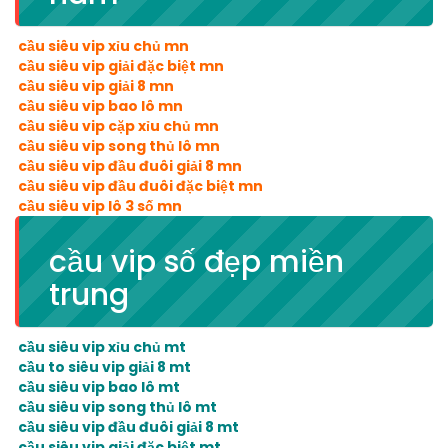
cầu siêu vip xỉu chủ mn
cầu siêu vip giải đặc biệt mn
cầu siêu vip giải 8 mn
cầu siêu vip bao lô mn
cầu siêu vip cặp xỉu chủ mn
cầu siêu vip song thủ lô mn
cầu siêu vip đầu đuôi giải 8 mn
cầu siêu vip đầu đuôi đặc biệt mn
cầu siêu vip lô 3 số mn
cầu vip số đẹp miền
trung
cầu siêu vip xỉu chủ mt
cầu to siêu vip giải 8 mt
cầu siêu vip bao lô mt
cầu siêu vip song thủ lô mt
cầu siêu vip đầu đuôi giải 8 mt
cầu siêu vip giải đặc biệt mt