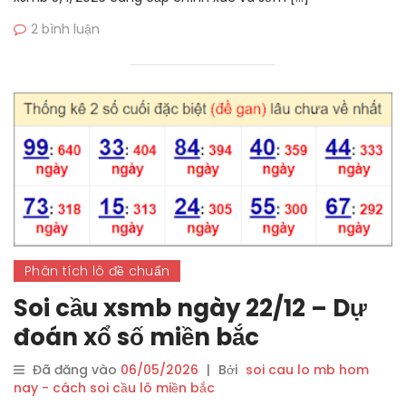
2 bình luận
Phân tích lô đề chuẩn
Soi cầu xsmb ngày 22/12 – Dự
đoán xổ số miền bắc
Đã đăng vào
06/05/2026
|
Bởi
soi cau lo mb hom
nay - cách soi cầu lô miền bắc