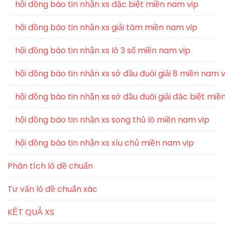
hội đồng báo tin nhận xs đặc biệt miền nam vip
hội đồng báo tin nhận xs giải tám miền nam vip
hội đồng báo tin nhận xs lô 3 số miền nam vip
hội đồng báo tin nhận xs sớ đầu đuôi giải 8 miền nam v
hội đồng báo tin nhận xs sớ đầu đuôi giải đặc biệt miề
hội đồng báo tin nhận xs song thủ lô miền nam vip
hội đồng báo tin nhận xs xíu chủ miền nam vip
Phân tích lô đề chuẩn
Tư vấn lô đề chuẩn xác
KẾT QUẢ XS