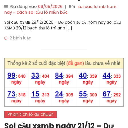
Đã đăng vào
06/05/2026
|
Bởi
soi cau lo mb hom
nay - cách soi cầu lô miền bắc
Soi cầu XSMB 29/12/2026 – Dự đoán số đề hôm nay Soi cầu
XSMB 29/12 bạch thủ lô thì anh […]
2 bình luận
Phân tích lô đề chuẩn
Soi cầu xsmb ngày 21/12 – Dự