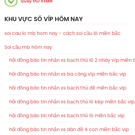
Quay thử XSMN
KHU VỰC SỐ VÍP HÔM NAY
soi cau lo mb hom nay – cách soi cầu lô miền bắc
Soi cầu mb hôm nay
hội đồng báo tin nhận xs bạch thủ lô 2 nháy víp miền 
hội đồng báo tin nhận xs ba càng víp miền bắc vip
hội đồng báo tin nhận xs bạch thủ đề miền bắc vip
hội đồng báo tin nhận xs bạch thủ lô kép miền bắc vip
hội đồng báo tin nhận xs bạch thủ lô miền bắc vip
hội đồng báo tin nhận xs dàn đề 4 con miền bắc vip