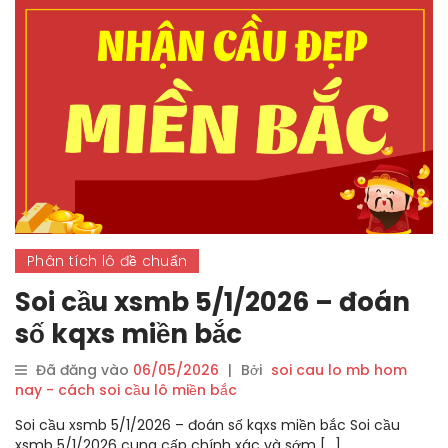
Phân tích lô đề chuẩn
Soi cầu xsmb 5/1/2026 – đoán
số kqxs miền bắc
Đã đăng vào
06/05/2026
|
Bởi
soi cau lo mb hom
nay - cách soi cầu lô miền bắc
Soi cầu xsmb 5/1/2026 – đoán số kqxs miền bắc Soi cầu
xsmb 5/1/2026 cung cấp chính xác và sớm […]