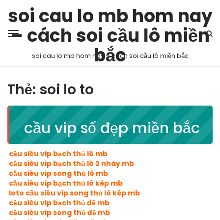
soi cau lo mb hom nay
– cách soi cầu lô miền
bắc
soi cau lo mb hom nay – cách soi cầu lô miền bắc
Thẻ:
soi lo to
cầu vip số đẹp miền bắc
cầu siêu vip bạch thủ lô mb
cầu siêu vip bạch thủ lô 2 nháy mb
cầu siêu vip song thủ lô mb
cầu siêu vip bạch thủ lô kép mb
loto cầu siêu vip song thủ lô kép mb
cầu siêu vip bạch thủ đề mb
cầu siêu vip song thủ đề mb