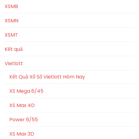
XSMB
XSMN
XSMT
Kết quả
Vietlott
Kết Quả Xổ Số Vietlott Hôm Nay
XS Mega 6/45
XS Max 4D
Power 6/55
XS Max 3D