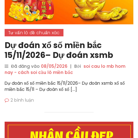
Tư vấn lô đề chuẩn xác
Dự đoán xổ số miền bắc
15/11/2026– Dự đoán xsmb
Đã đăng vào
08/05/2026
|
Bởi
soi cau lo mb hom
nay - cách soi cầu lô miền bắc
Dự đoán xổ số miền bắc 15/11/2026– Dự đoán xsmb xổ số
miền bắc 15/11 – Dự đoán xổ số […]
2 bình luận