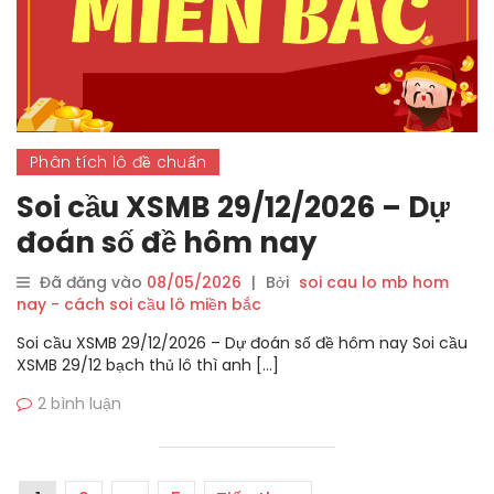
Phân tích lô đề chuẩn
Soi cầu XSMB 29/12/2026 – Dự
đoán số đề hôm nay
Đã đăng vào
08/05/2026
|
Bởi
soi cau lo mb hom
nay - cách soi cầu lô miền bắc
Soi cầu XSMB 29/12/2026 – Dự đoán số đề hôm nay Soi cầu
XSMB 29/12 bạch thủ lô thì anh […]
2 bình luận