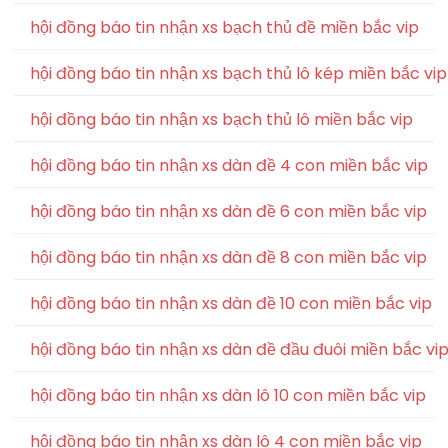
hội đồng báo tin nhận xs bạch thủ đề miền bắc vip
hội đồng báo tin nhận xs bạch thủ lô kép miền bắc vip
hội đồng báo tin nhận xs bạch thủ lô miền bắc vip
hội đồng báo tin nhận xs dàn đề 4 con miền bắc vip
hội đồng báo tin nhận xs dàn đề 6 con miền bắc vip
hội đồng báo tin nhận xs dàn đề 8 con miền bắc vip
hội đồng báo tin nhận xs dàn đề 10 con miền bắc vip
hội đồng báo tin nhận xs dàn đề đầu đuôi miền bắc vi
hội đồng báo tin nhận xs dàn lô 10 con miền bắc vip
hội đồng báo tin nhận xs dàn lô 4 con miền bắc vip