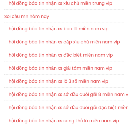
hội đồng báo tin nhận xs xíu chủ miền trung vip
Soi cầu mn hôm nay
hội đồng báo tin nhận xs bao lô miền nam vip
hội đồng báo tin nhận xs cặp xíu chủ miền nam vip
hội đồng báo tin nhận xs đặc biệt miền nam vip
hội đồng báo tin nhận xs giải tám miền nam vip
hội đồng báo tin nhận xs lô 3 số miền nam vip
hội đồng báo tin nhận xs sớ đầu đuôi giải 8 miền nam v
hội đồng báo tin nhận xs sớ đầu đuôi giải đặc biệt miề
hội đồng báo tin nhận xs song thủ lô miền nam vip