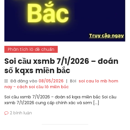
Phân tích lô đề chuẩn
Soi cầu xsmb 7/1/2026 – đoán
số kqxs miền bắc
Đã đăng vào
08/05/2026
|
Bởi
soi cau lo mb hom
nay - cách soi cầu lô miền bắc
Soi cầu xsmb 7/1/2026 – đoán số kqxs miền bắc Soi cầu
xsmb 7/1/2026 cung cấp chính xác và sớm […]
2 bình luận