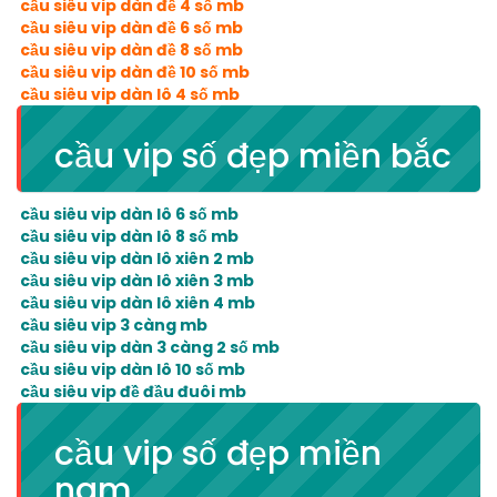
cầu siêu vip dàn đề 4 số mb
cầu siêu vip dàn đề 6 số mb
cầu siêu vip dàn đề 8 số mb
cầu siêu vip dàn đề 10 số mb
cầu siêu vip dàn lô 4 số mb
cầu vip số đẹp miền bắc
cầu siêu vip dàn lô 6 số mb
cầu siêu vip dàn lô 8 số mb
cầu siêu vip dàn lô xiên 2 mb
cầu siêu vip dàn lô xiên 3 mb
cầu siêu vip dàn lô xiên 4 mb
cầu siêu vip 3 càng mb
cầu siêu vip dàn 3 càng 2 số mb
cầu siêu vip dàn lô 10 số mb
cầu siêu vip đề đầu đuôi mb
cầu vip số đẹp miền
nam