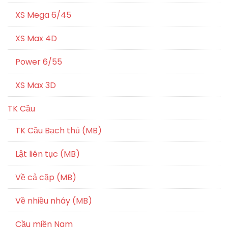
XS Mega 6/45
XS Max 4D
Power 6/55
XS Max 3D
TK Cầu
TK Cầu Bạch thủ (MB)
Lật liên tục (MB)
Về cả cặp (MB)
Về nhiều nháy (MB)
Cầu miền Nam