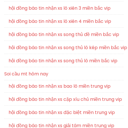
hội đồng báo tin nhận xs lô xiên 3 miền bắc vip
hội đồng báo tin nhận xs lô xiên 4 miền bắc vip
hội đồng báo tin nhận xs song thủ đề miền bắc vip
hội đồng báo tin nhận xs song thủ lô kép miền bắc vip
hội đồng báo tin nhận xs song thủ lô miền bắc vip
Soi cầu mt hôm nay
hội đồng báo tin nhận xs bao lô miền trung vip
hội đồng báo tin nhận xs cặp xíu chủ miền trung vip
hội đồng báo tin nhận xs đặc biệt miền trung vip
hội đồng báo tin nhận xs giải tám miền trung vip