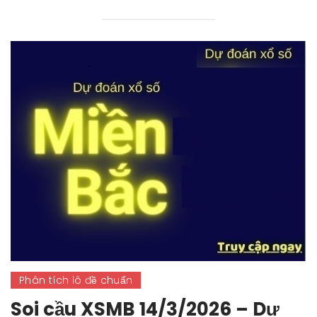
Phân tích lô đề chuẩn
Soi cầu XSMB 14/3/2026 – Dự