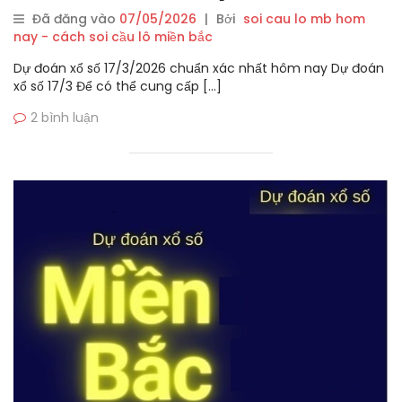
Đã đăng vào
07/05/2026
|
Bởi
soi cau lo mb hom
nay - cách soi cầu lô miền bắc
Dự đoán xổ số 17/3/2026 chuẩn xác nhất hôm nay Dự đoán
xổ số 17/3 Để có thể cung cấp […]
2 bình luận