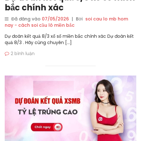
bắc chính xác
Đã đăng vào
07/05/2026
|
Bởi
soi cau lo mb hom
nay - cách soi cầu lô miền bắc
Dự đoán kết quả 8/3 xổ số miền bắc chính xác Dự đoán kết
quả 8/3 . Hãy cùng chuyên […]
2 bình luận