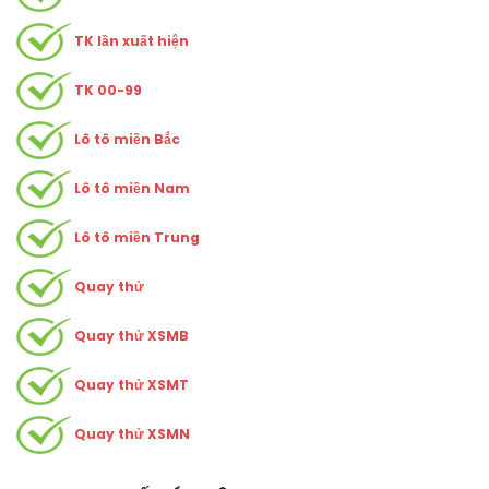
TK lần xuất hiện
TK 00-99
Lô tô miền Bắc
Lô tô miền Nam
Lô tô miền Trung
Quay thử
Quay thử XSMB
Quay thử XSMT
Quay thử XSMN