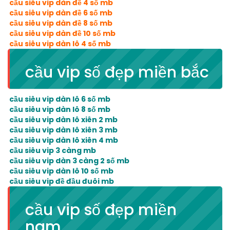
cầu siêu vip dàn đề 4 số mb
cầu siêu vip dàn đề 6 số mb
cầu siêu vip dàn đề 8 số mb
cầu siêu vip dàn đề 10 số mb
cầu siêu vip dàn lô 4 số mb
cầu vip số đẹp miền bắc
cầu siêu vip dàn lô 6 số mb
cầu siêu vip dàn lô 8 số mb
cầu siêu vip dàn lô xiên 2 mb
cầu siêu vip dàn lô xiên 3 mb
cầu siêu vip dàn lô xiên 4 mb
cầu siêu vip 3 càng mb
cầu siêu vip dàn 3 càng 2 số mb
cầu siêu vip dàn lô 10 số mb
cầu siêu vip đề đầu đuôi mb
cầu vip số đẹp miền
nam