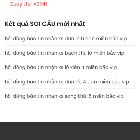
Quay thử XSMN
Kết quả SOI CẦU mới nhất
hội đồng báo tin nhận xs dàn lô 6 con miền bắc vip
hội đồng báo tin nhận xs bạch thủ lô miền bắc vip
hội đồng báo tin nhận xs lô xiên 4 miền bắc vip
hội đồng báo tin nhận xs dàn đề 4 con miền bắc vip
hội đồng báo tin nhận xs song thủ lô miền bắc vip