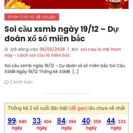
Phân tích lô đề chuẩn
Soi cầu xsmb ngày 19/12 – Dự
đoán xổ số miền bắc
Đã đăng vào
06/05/2026
|
Bởi
soi cau lo mb hom
nay - cách soi cầu lô miền bắc
Soi cầu xsmb ngày 19/12 – Dự đoán xổ số miền bắc Soi Cầu
XSMB Ngày 19/12 Thống kê XSMB […]
2 bình luận