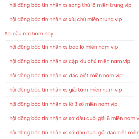
hội đồng báo tin nhận xs song thủ lô miền trung vip
hội đồng báo tin nhận xs xíu chủ miền trung vip
Soi cầu mn hôm nay
hội đồng báo tin nhận xs bao lô miền nam vip
hội đồng báo tin nhận xs cặp xíu chủ miền nam vip
hội đồng báo tin nhận xs đặc biệt miền nam vip
hội đồng báo tin nhận xs giải tám miền nam vip
hội đồng báo tin nhận xs lô 3 số miền nam vip
hội đồng báo tin nhận xs sớ đầu đuôi giải 8 miền nam v
hội đồng báo tin nhận xs sớ đầu đuôi giải đặc biệt miề