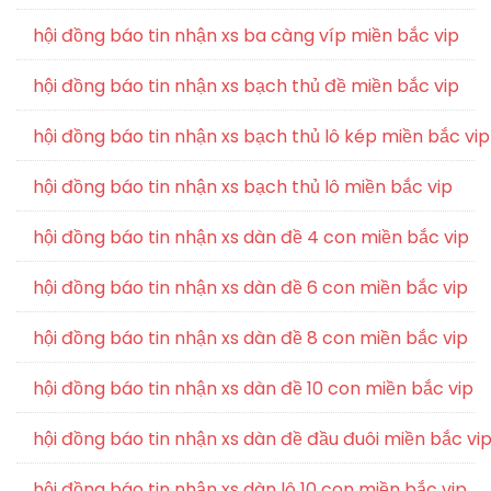
hội đồng báo tin nhận xs ba càng víp miền bắc vip
hội đồng báo tin nhận xs bạch thủ đề miền bắc vip
hội đồng báo tin nhận xs bạch thủ lô kép miền bắc vip
hội đồng báo tin nhận xs bạch thủ lô miền bắc vip
hội đồng báo tin nhận xs dàn đề 4 con miền bắc vip
hội đồng báo tin nhận xs dàn đề 6 con miền bắc vip
hội đồng báo tin nhận xs dàn đề 8 con miền bắc vip
hội đồng báo tin nhận xs dàn đề 10 con miền bắc vip
hội đồng báo tin nhận xs dàn đề đầu đuôi miền bắc vi
hội đồng báo tin nhận xs dàn lô 10 con miền bắc vip