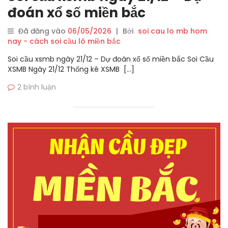
đoán xổ số miền bắc
Đã đăng vào
06/05/2026
|
Bởi
soi cau lo mb hom
nay - cách soi cầu lô miền bắc
Soi cầu xsmb ngày 21/12 – Dự đoán xổ số miền bắc Soi Cầu
XSMB Ngày 21/12 Thống kê XSMB […]
2 bình luận