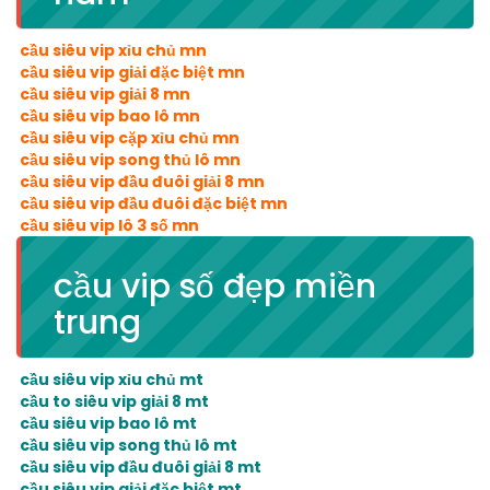
cầu siêu vip xỉu chủ mn
cầu siêu vip giải đặc biệt mn
cầu siêu vip giải 8 mn
cầu siêu vip bao lô mn
cầu siêu vip cặp xỉu chủ mn
cầu siêu vip song thủ lô mn
cầu siêu vip đầu đuôi giải 8 mn
cầu siêu vip đầu đuôi đặc biệt mn
cầu siêu vip lô 3 số mn
cầu vip số đẹp miền
trung
cầu siêu vip xỉu chủ mt
cầu to siêu vip giải 8 mt
cầu siêu vip bao lô mt
cầu siêu vip song thủ lô mt
cầu siêu vip đầu đuôi giải 8 mt
cầu siêu vip giải đặc biệt mt