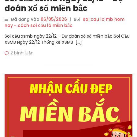
đoán xổ số miền bắc
Đã đăng vào
06/05/2026
|
Bởi
soi cau lo mb hom
nay - cách soi cầu lô miền bắc
Soi cầu xsmb ngày 22/12 – Dự đoán xổ số miền bắc Soi Cầu
XSMB Ngày 22/12 Thống kê XSMB […]
2 bình luận