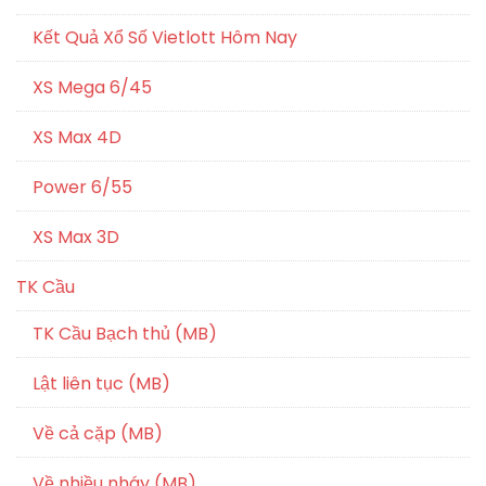
Kết Quả Xổ Số Vietlott Hôm Nay
XS Mega 6/45
XS Max 4D
Power 6/55
XS Max 3D
TK Cầu
TK Cầu Bạch thủ (MB)
Lật liên tục (MB)
Về cả cặp (MB)
Về nhiều nháy (MB)