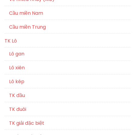
Cầu miền Nam
Cầu miền Trung
TK Lô
Lô gan
Lô xiên
Lô kép
TK đầu
TK đuôi
TK giải đặc biệt