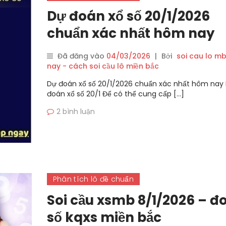
Dự đoán xổ số 20/1/2026
chuẩn xác nhất hôm nay
Đã đăng vào
04/03/2026
|
Bởi
soi cau lo m
nay - cách soi cầu lô miền bắc
Dự đoán xổ số 20/1/2026 chuẩn xác nhất hôm nay
đoán xổ số 20/1 Để có thể cung cấp […]
2 bình luận
Phân tích lô đề chuẩn
Soi cầu xsmb 8/1/2026 – đ
số kqxs miền bắc