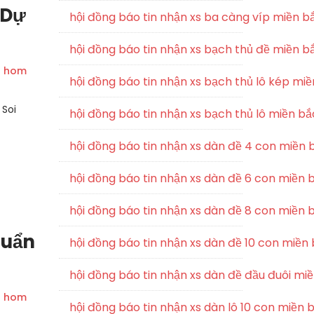
 Dự
hội đồng báo tin nhận xs ba càng víp miền bắ
hội đồng báo tin nhận xs bạch thủ đề miền bắ
b hom
hội đồng báo tin nhận xs bạch thủ lô kép miề
 Soi
hội đồng báo tin nhận xs bạch thủ lô miền bắ
hội đồng báo tin nhận xs dàn đề 4 con miền 
hội đồng báo tin nhận xs dàn đề 6 con miền b
hội đồng báo tin nhận xs dàn đề 8 con miền b
huẩn
hội đồng báo tin nhận xs dàn đề 10 con miền 
hội đồng báo tin nhận xs dàn đề đầu đuôi miề
b hom
hội đồng báo tin nhận xs dàn lô 10 con miền b