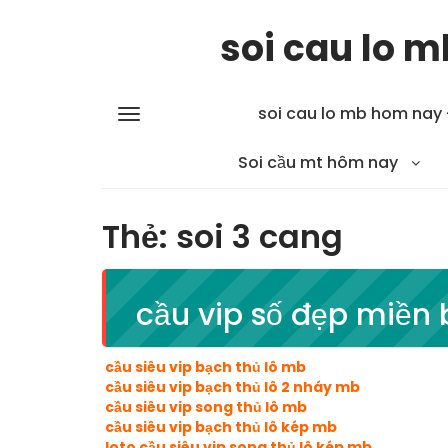
soi cau lo m
soi cau lo mb hom nay 
Soi cầu mt hôm nay
Thẻ:
soi 3 cang
cầu vip số đẹp miền 
cầu siêu vip bạch thủ lô mb
cầu siêu vip bạch thủ lô 2 nháy mb
cầu siêu vip song thủ lô mb
cầu siêu vip bạch thủ lô kép mb
loto cầu siêu vip song thủ lô kép mb