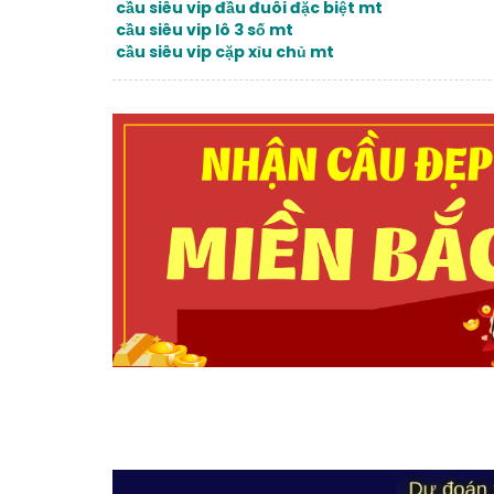
cầu siêu vip đầu đuôi đặc biệt mt
cầu siêu vip lô 3 số mt
cầu siêu vip cặp xỉu chủ mt