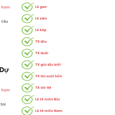
b hom
Lô gan
Lô xiên
i cầu
Lô kép
TK đầu
TK đuôi
TK giải đặc biệt
 Dự
TK lần xuất hiện
TK 00-99
b hom
Lô tô miền Bắc
Soi
Lô tô miền Nam