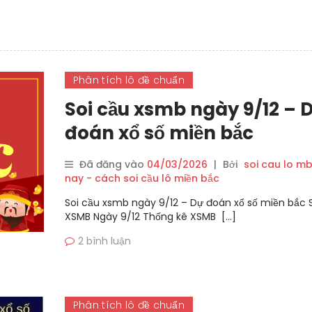
Phân tích lô đề chuẩn
Soi cầu xsmb ngày 9/12 – 
đoán xổ số miền bắc
Đã đăng vào
04/03/2026
|
Bởi
soi cau lo m
nay - cách soi cầu lô miền bắc
Soi cầu xsmb ngày 9/12 – Dự đoán xổ số miền bắc 
XSMB Ngày 9/12 Thống kê XSMB […]
2 bình luận
Phân tích lô đề chuẩn