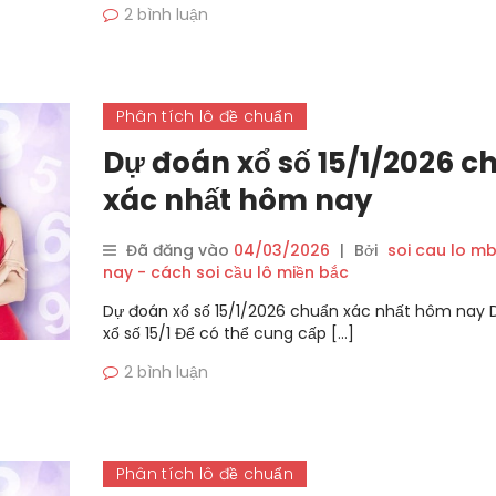
2 bình luận
Phân tích lô đề chuẩn
Dự đoán xổ số 15/1/2026 c
xác nhất hôm nay
Đã đăng vào
04/03/2026
|
Bởi
soi cau lo m
nay - cách soi cầu lô miền bắc
Dự đoán xổ số 15/1/2026 chuẩn xác nhất hôm nay 
xổ số 15/1 Để có thể cung cấp […]
2 bình luận
Phân tích lô đề chuẩn