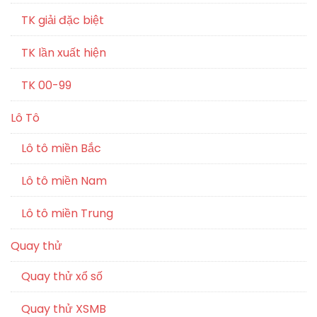
TK giải đặc biệt
TK lần xuất hiện
TK 00-99
Lô Tô
Lô tô miền Bắc
Lô tô miền Nam
Lô tô miền Trung
Quay thử
Quay thử xổ số
Quay thử XSMB