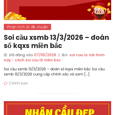
Phân tích lô đề chuẩn
Soi cầu xsmb 13/3/2026 – đoán
số kqxs miền bắc
Đã đăng vào
07/05/2026
|
Bởi
soi cau lo mb hom
nay - cách soi cầu lô miền bắc
Soi cầu xsmb 13/3/2026 – đoán số kqxs miền bắc Soi cầu
xsmb 13/3/2026 cung cấp chính xác và sớm […]
2 bình luận