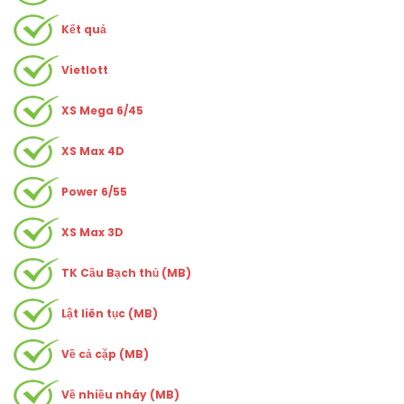
Kết quả
Vietlott
XS Mega 6/45
XS Max 4D
Power 6/55
XS Max 3D
TK Cầu Bạch thủ (MB)
Lật liên tục (MB)
Về cả cặp (MB)
Về nhiều nháy (MB)