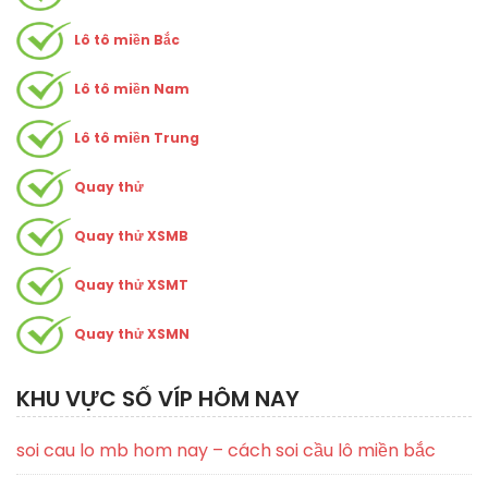
Lô tô miền Bắc
Lô tô miền Nam
Lô tô miền Trung
Quay thử
Quay thử XSMB
Quay thử XSMT
Quay thử XSMN
KHU VỰC SỐ VÍP HÔM NAY
soi cau lo mb hom nay – cách soi cầu lô miền bắc