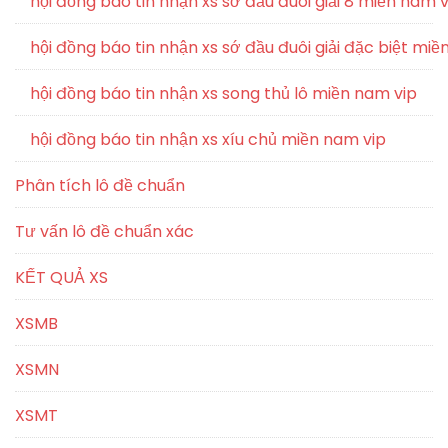
hội đồng báo tin nhận xs sớ đầu đuôi giải 8 miền nam v
hội đồng báo tin nhận xs sớ đầu đuôi giải đặc biệt miề
hội đồng báo tin nhận xs song thủ lô miền nam vip
hội đồng báo tin nhận xs xíu chủ miền nam vip
Phân tích lô đề chuẩn
Tư vấn lô đề chuẩn xác
KẾT QUẢ XS
XSMB
XSMN
XSMT