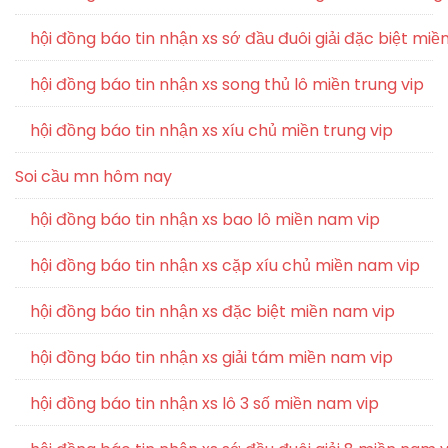
hội đồng báo tin nhận xs sớ đầu đuôi giải đặc biệt miền
hội đồng báo tin nhận xs song thủ lô miền trung vip
hội đồng báo tin nhận xs xíu chủ miền trung vip
Soi cầu mn hôm nay
hội đồng báo tin nhận xs bao lô miền nam vip
hội đồng báo tin nhận xs cặp xíu chủ miền nam vip
hội đồng báo tin nhận xs đặc biệt miền nam vip
hội đồng báo tin nhận xs giải tám miền nam vip
hội đồng báo tin nhận xs lô 3 số miền nam vip