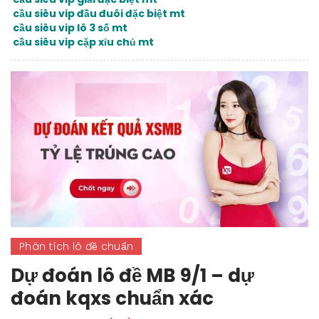
cầu siêu vip đầu đuôi đặc biệt mt
cầu siêu vip lô 3 số mt
cầu siêu vip cặp xỉu chủ mt
Phân tích lô đề chuẩn
Dự đoán lô đề MB 9/1 – dự
đoán kqxs chuẩn xác