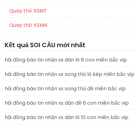
Quay thử XSMT
Quay thử XSMN
Kết quả SOI CẦU mới nhất
hội đồng báo tin nhận xs dàn lô 6 con miền bắc vip
hội đồng báo tin nhận xs song thủ lô kép miền bắc vip
hội đồng báo tin nhận xs song thủ đề miền bắc vip
hội đồng báo tin nhận xs dàn đề 6 con miền bắc vip
hội đồng báo tin nhận xs dàn lô 10 con miền bắc vip