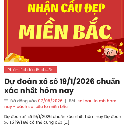
Phân tích lô đề chuẩn
Dự đoán xổ số 19/1/2026 chuẩn
xác nhất hôm nay
Đã đăng vào
07/05/2026
|
Bởi
soi cau lo mb hom
nay - cách soi cầu lô miền bắc
Dự đoán xổ số 19/1/2026 chuẩn xác nhất hôm nay Dự đoán
xổ số 19/1 Để có thể cung cấp […]