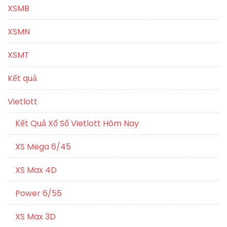
XSMB
XSMN
XSMT
Kết quả
Vietlott
Kết Quả Xổ Số Vietlott Hôm Nay
XS Mega 6/45
XS Max 4D
Power 6/55
XS Max 3D