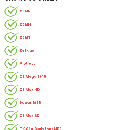
XSMB
XSMN
XSMT
Kết quả
Vietlott
XS Mega 6/45
XS Max 4D
Power 6/55
XS Max 3D
TK Cầu Bạch thủ (MB)