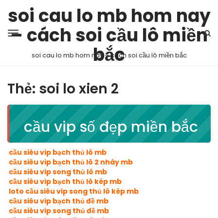
soi cau lo mb hom nay
– cách soi cầu lô miền
bắc
soi cau lo mb hom nay – cách soi cầu lô miền bắc
Thẻ:
soi lo xien 2
cầu vip số đẹp miền bắc
cầu siêu vip bạch thủ lô mb
cầu siêu vip bạch thủ lô 2 nháy mb
cầu siêu vip song thủ lô mb
cầu siêu vip bạch thủ lô kép mb
loto cầu siêu vip song thủ lô kép mb
cầu siêu vip bạch thủ đề mb
cầu siêu vip song thủ đề mb