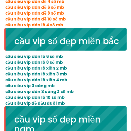
cầu siêu vip dàn đề 4 số mb
cầu siêu vip dàn đề 6 số mb
cầu siêu vip dàn đề 8 số mb
cầu siêu vip dàn đề 10 số mb
cầu siêu vip dàn lô 4 số mb
cầu vip số đẹp miền bắc
cầu siêu vip dàn lô 6 số mb
cầu siêu vip dàn lô 8 số mb
cầu siêu vip dàn lô xiên 2 mb
cầu siêu vip dàn lô xiên 3 mb
cầu siêu vip dàn lô xiên 4 mb
cầu siêu vip 3 càng mb
cầu siêu vip dàn 3 càng 2 số mb
cầu siêu vip dàn lô 10 số mb
cầu siêu vip đề đầu đuôi mb
cầu vip số đẹp miền
nam