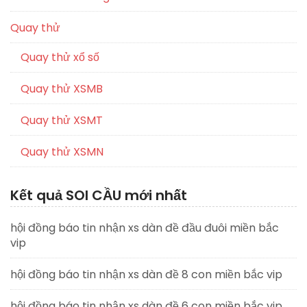
Quay thử
Quay thử xổ số
Quay thử XSMB
Quay thử XSMT
Quay thử XSMN
Kết quả SOI CẦU mới nhất
hội đồng báo tin nhận xs dàn đề đầu đuôi miền bắc
vip
hội đồng báo tin nhận xs dàn đề 8 con miền bắc vip
hội đồng báo tin nhận xs dàn đề 6 con miền bắc vip