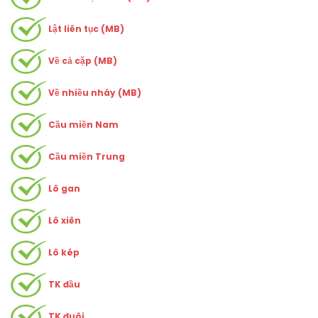
Lật liên tục (MB)
Về cả cặp (MB)
Về nhiều nháy (MB)
Cầu miền Nam
Cầu miền Trung
Lô gan
Lô xiên
Lô kép
TK đầu
TK đuôi