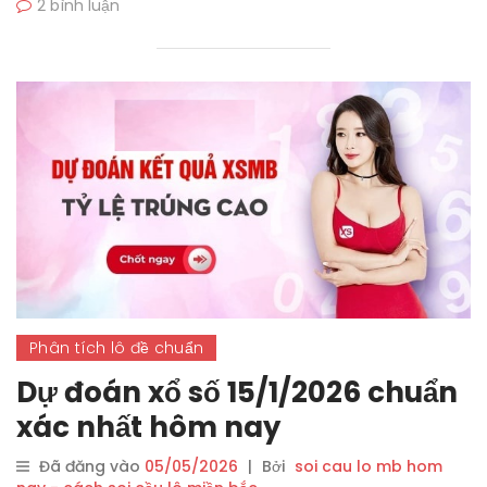
2 bình luận
Phân tích lô đề chuẩn
Dự đoán xổ số 15/1/2026 chuẩn
xác nhất hôm nay
Đã đăng vào
05/05/2026
|
Bởi
soi cau lo mb hom