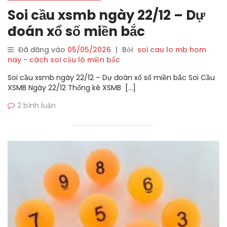
Soi cầu xsmb ngày 22/12 – Dự
đoán xổ số miền bắc
Đã đăng vào
05/05/2026
|
Bởi
soi cau lo mb hom
nay - cách soi cầu lô miền bắc
Soi cầu xsmb ngày 22/12 – Dự đoán xổ số miền bắc Soi Cầu
XSMB Ngày 22/12 Thống kê XSMB […]
2 bình luận