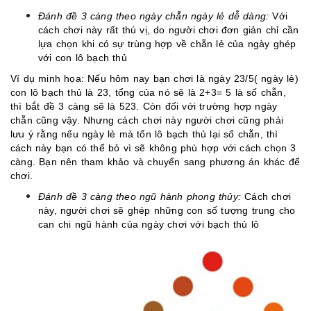
Đánh đề 3 càng theo ngày chẵn ngày lẻ dễ dàng:
Với
cách chơi này rất thú vị, do người chơi đơn giản chỉ cần
lựa chọn khi có sự trùng hợp về chẵn lẻ của ngày ghép
với con lô bạch thủ
Ví dụ minh họa: Nếu hôm nay bạn chơi là ngày 23/5( ngày lẻ)
con lô bạch thủ là 23, tổng của nó sẽ là 2+3= 5 là số chẵn,
thì bắt đề 3 càng sẽ là 523. Còn đối với trường hợp ngày
chẵn cũng vậy. Nhưng cách chơi này người chơi cũng phải
lưu ý rằng nếu ngày lẻ mà tổn lô bạch thủ lại số chẵn, thì
cách này bạn có thể bỏ vì sẽ không phù hợp với cách chọn 3
càng. Bạn nên tham khảo và chuyển sang phương án khác để
chơi.
Đánh đề 3 càng theo ngũ hành phong thủy:
Cách chơi
này, người chơi sẽ ghép những con số tượng trung cho
can chi ngũ hành của ngày chơi với bạch thủ lô