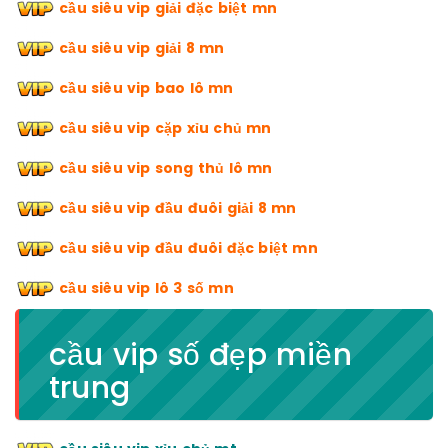
cầu siêu vip giải đặc biệt mn
cầu siêu vip giải 8 mn
cầu siêu vip bao lô mn
cầu siêu vip cặp xỉu chủ mn
cầu siêu vip song thủ lô mn
cầu siêu vip đầu đuôi giải 8 mn
cầu siêu vip đầu đuôi đặc biệt mn
cầu siêu vip lô 3 số mn
cầu vip số đẹp miền
trung