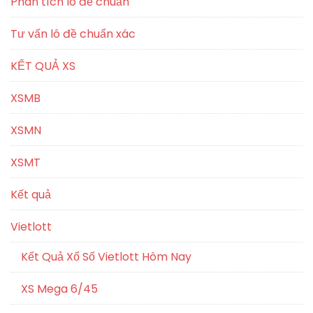
Phân tích lô đề chuẩn
Tư vấn lô đề chuẩn xác
KẾT QUẢ XS
XSMB
XSMN
XSMT
Kết quả
Vietlott
Kết Quả Xổ Số Vietlott Hôm Nay
XS Mega 6/45