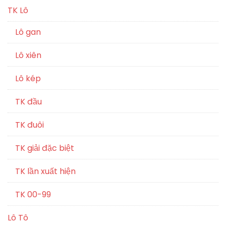
TK Lô
Lô gan
Lô xiên
Lô kép
TK đầu
TK đuôi
TK giải đặc biệt
TK lần xuất hiện
TK 00-99
Lô Tô