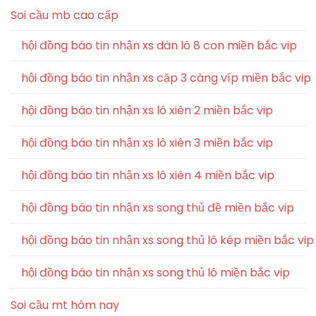
Soi cầu mb cao cấp
hội đồng báo tin nhận xs dàn lô 8 con miền bắc vip
hội đồng báo tin nhận xs cặp 3 càng víp miền bắc vip
hội đồng báo tin nhận xs lô xiên 2 miền bắc vip
hội đồng báo tin nhận xs lô xiên 3 miền bắc vip
hội đồng báo tin nhận xs lô xiên 4 miền bắc vip
hội đồng báo tin nhận xs song thủ đề miền bắc vip
hội đồng báo tin nhận xs song thủ lô kép miền bắc vip
hội đồng báo tin nhận xs song thủ lô miền bắc vip
Soi cầu mt hôm nay