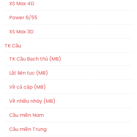
XS Max 4D
Power 6/55
XS Max 3D
TK Cầu
TK Cầu Bạch thủ (MB)
Lật liên tục (MB)
Về cả cặp (MB)
Về nhiều nháy (MB)
Cầu miền Nam
Cầu miền Trung