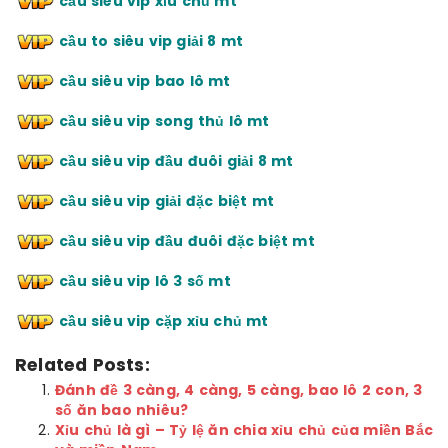
cầu siêu vip xỉu chủ mt
cầu to siêu vip giải 8 mt
cầu siêu vip bao lô mt
cầu siêu vip song thủ lô mt
cầu siêu vip đầu đuôi giải 8 mt
cầu siêu vip giải đặc biệt mt
cầu siêu vip đầu đuôi đặc biệt mt
cầu siêu vip lô 3 số mt
cầu siêu vip cặp xỉu chủ mt
Related Posts:
Đánh đề 3 càng, 4 càng, 5 càng, bao lô 2 con, 3
số ăn bao nhiêu?
Xỉu chủ là gì – Tỷ lệ ăn chia xỉu chủ của miền Bắc