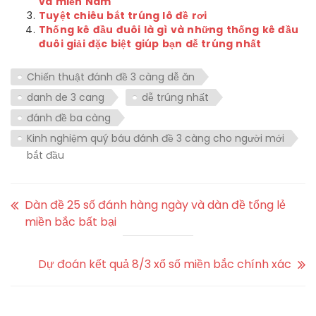
và miền Nam
Tuyệt chiêu bắt trúng lô đề rơi
Thống kê đầu đuôi là gì và những thống kê đầu
đuôi giải đặc biệt giúp bạn dễ trúng nhất
Chiến thuật đánh đề 3 càng dễ ăn
danh de 3 cang
dễ trúng nhất
đánh đề ba càng
Kinh nghiệm quý báu đánh đề 3 càng cho người mới
bắt đầu
Dàn đề 25 số đánh hàng ngày và dàn đề tổng lẻ
miền bắc bất bại
Dự đoán kết quả 8/3 xổ số miền bắc chính xác