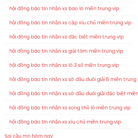
hội đồng báo tin nhận xs bao lô miền trung vip
hội đồng báo tin nhận xs cặp xíu chủ miền trung vip
hội đồng báo tin nhận xs đặc biệt miền trung vip
hội đồng báo tin nhận xs giải tám miền trung vip
hội đồng báo tin nhận xs lô 3 số miền trung vip
hội đồng báo tin nhận xs sớ đầu đuôi giải 8 miền trung 
hội đồng báo tin nhận xs sớ đầu đuôi giải đặc biệt miền
hội đồng báo tin nhận xs song thủ lô miền trung vip
hội đồng báo tin nhận xs xíu chủ miền trung vip
Soi cầu mn hôm nay