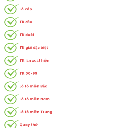
Lô kép
TK đầu
TK đuôi
TK giải đặc biệt
TK lần xuất hiện
TK 00-99
Lô tô miền Bắc
Lô tô miền Nam
Lô tô miền Trung
Quay thử