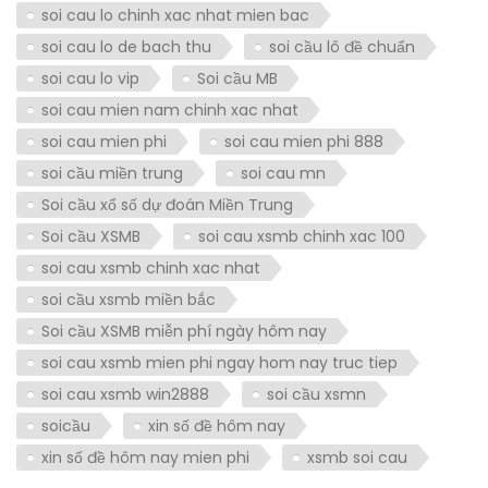
soi cau lo chinh xac nhat mien bac
soi cau lo de bach thu
soi cầu lô đề chuẩn
soi cau lo vip
Soi cầu MB
soi cau mien nam chinh xac nhat
soi cau mien phi
soi cau mien phi 888
soi cầu miền trung
soi cau mn
Soi cầu xổ số dự đoán Miền Trung
Soi cầu XSMB
soi cau xsmb chinh xac 100
soi cau xsmb chinh xac nhat
soi cầu xsmb miền bắc
Soi cầu XSMB miễn phí ngày hôm nay
soi cau xsmb mien phi ngay hom nay truc tiep
soi cau xsmb win2888
soi cầu xsmn
soicầu
xin số đề hôm nay
xin số đề hôm nay mien phi
xsmb soi cau