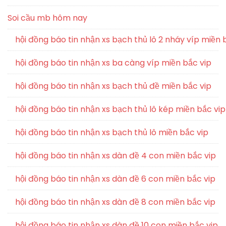
Soi cầu mb hôm nay
hội đồng báo tin nhận xs bạch thủ lô 2 nháy víp miền 
hội đồng báo tin nhận xs ba càng víp miền bắc vip
hội đồng báo tin nhận xs bạch thủ đề miền bắc vip
hội đồng báo tin nhận xs bạch thủ lô kép miền bắc vip
hội đồng báo tin nhận xs bạch thủ lô miền bắc vip
hội đồng báo tin nhận xs dàn đề 4 con miền bắc vip
hội đồng báo tin nhận xs dàn đề 6 con miền bắc vip
hội đồng báo tin nhận xs dàn đề 8 con miền bắc vip
hội đồng báo tin nhận xs dàn đề 10 con miền bắc vip