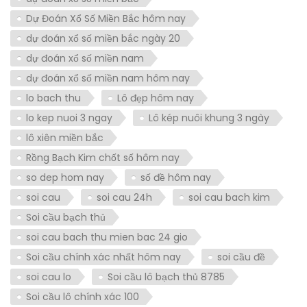
Dự Đoán Xổ Số Miền Bắc hôm nay
dự đoán xổ số miền bắc ngày 20
dự đoán xổ số miền nam
dự đoán xổ số miền nam hôm nay
lo bach thu
Lô đẹp hôm nay
lo kep nuoi 3 ngay
Lô kép nuôi khung 3 ngày
lô xiên miền bắc
Rồng Bạch Kim chốt số hôm nay
so dep hom nay
số đề hôm nay
soi cau
soi cau 24h
soi cau bach kim
Soi cầu bạch thủ
soi cau bach thu mien bac 24 gio
Soi cầu chính xác nhất hôm nay
soi cầu đề
soi cau lo
Soi cầu lô bạch thủ 8785
Soi cầu lô chính xác 100