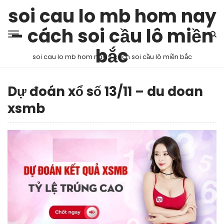
soi cau lo mb hom nay
– cách soi cầu lô miền
bắc
soi cau lo mb hom nay – cách soi cầu lô miền bắc
Dự đoán xổ số 13/11 – du doan
xsmb