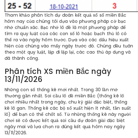
Tham khảo phân tích dự đoán kết quả xổ số miền Bắc
hôm nay của chúng tôi dựa vào phương pháp cờ bạc
nhớ chuẩn xác. Bạc nhớ lô đề là một phương pháp để
tìm ra quy luật của các con số lô hoặc bạch thủ lô có
thể ra vào ngày hôm trước. Dựa vào các dấu hiệu xuất
hiện của chúng vào mấy ngày trước đó. Chúng đều tuân
theo một quy luật, lặp đi lặp lại, các cao thủ áp dụng và
đã thành công.
Phân tích XS miền Bắc ngày
13/11/2026
Những con số thống kê mới nhất. Trong 30 lần mở
thưởng gần nhất. Soi cầu lô đề miền Bắc (thống kê lô
chơi nhiều nhất trong ngày, chu kỳ giải đặc biệt, thống
kê lô gan. Thống kê các bộ số xuất hiện ít nhất, tần suất
lô) để bạn có thể chốt số. Từ những thống kê này người
chơi sẽ có được kết quả soi cầu dự đoán giải đặc biệt
ngày mai và lựa chọn ra đúng kết quả hôm nay ngày
13/11/2026.