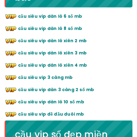
cầu siêu vip dàn lô 6 số mb
cầu siêu vip dàn lô 8 số mb
cầu siêu vip dàn lô xiên 2 mb
cầu siêu vip dàn lô xiên 3 mb
cầu siêu vip dàn lô xiên 4 mb
cầu siêu vip 3 càng mb
cầu siêu vip dàn 3 càng 2 số mb
cầu siêu vip dàn lô 10 số mb
cầu siêu vip đề đầu đuôi mb
cầu vip số đẹp miền