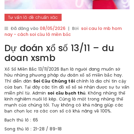
Tư vấn lô đề chuẩn xác
Đã đăng vào
08/05/2026
|
Bởi
soi cau lo mb hom
nay - cách soi cầu lô miền bắc
Dự đoán xổ số 13/11 – du
doan xsmb
Xổ Số Miền Bắc 13/11/2026 Bạn là người đang muốn sở
hữu những phương pháp dự đoán xổ số miền bắc hay.
Thì diễn đàn
Soi Cầu Chúng tôi
chính là địa chỉ tin cậy
của bạn. Tại đây các tín đồ xổ số sẻ nhận được sự tư vấn
miễn phí từ. Admin
soi cầu bạch thủ
. Không những thế
kinh nghiêm nuôi lô kép. Cũng là một trong những thế
mạnh của chúng tôi. Tuy không có khả năng giúp các
bạn chọn lọc ra các con số có khả năng về 100%.
Bạch thủ lô : 65
Song thủ lô : 21-28 / 89-18