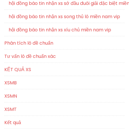
hội đồng báo tin nhận xs sớ đầu đuôi giải đặc biệt miề
hội đồng báo tin nhận xs song thủ lô miền nam vip
hội đồng báo tin nhận xs xíu chủ miền nam vip
Phân tích lô đề chuẩn
Tư vấn lô đề chuẩn xác
KẾT QUẢ XS
XSMB
XSMN
XSMT
Kết quả