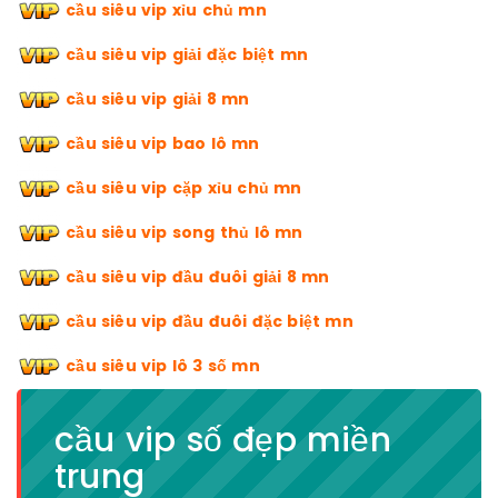
cầu siêu vip xỉu chủ mn
cầu siêu vip giải đặc biệt mn
cầu siêu vip giải 8 mn
cầu siêu vip bao lô mn
cầu siêu vip cặp xỉu chủ mn
cầu siêu vip song thủ lô mn
cầu siêu vip đầu đuôi giải 8 mn
cầu siêu vip đầu đuôi đặc biệt mn
cầu siêu vip lô 3 số mn
cầu vip số đẹp miền
trung