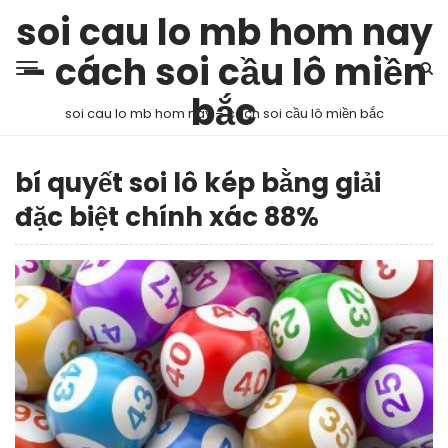
soi cau lo mb hom nay
– cách soi cầu lô miền
bắc
soi cau lo mb hom nay – cách soi cầu lô miền bắc
bí quyết soi lô kép bằng giải
đặc biệt chính xác 88%