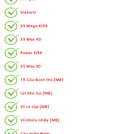
Vietlott
XS Mega 6/45
XS Max 4D
Power 6/55
XS Max 3D
TK Cầu Bạch thủ (MB)
Lật liên tục (MB)
Về cả cặp (MB)
Về nhiều nháy (MB)
Cầu miền Nam