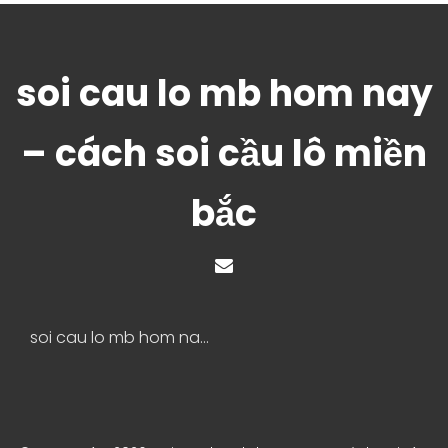
soi cau lo mb hom nay
– cách soi cầu lô miền
bắc
soi cau lo mb hom nay – cách soi cầu lô miền bắc