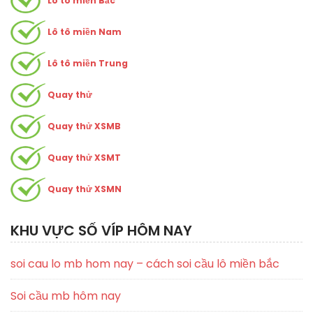
Lô tô miền Bắc
Lô tô miền Nam
Lô tô miền Trung
Quay thử
Quay thử XSMB
Quay thử XSMT
Quay thử XSMN
KHU VỰC SỐ VÍP HÔM NAY
soi cau lo mb hom nay – cách soi cầu lô miền bắc
Soi cầu mb hôm nay