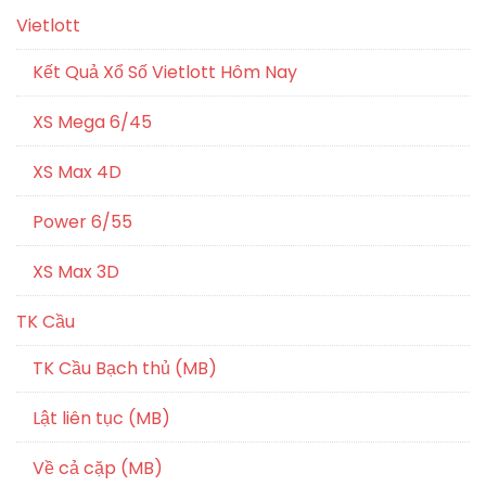
Vietlott
Kết Quả Xổ Số Vietlott Hôm Nay
XS Mega 6/45
XS Max 4D
Power 6/55
XS Max 3D
TK Cầu
TK Cầu Bạch thủ (MB)
Lật liên tục (MB)
Về cả cặp (MB)