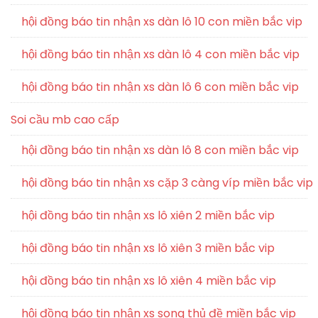
hội đồng báo tin nhận xs dàn lô 10 con miền bắc vip
hội đồng báo tin nhận xs dàn lô 4 con miền bắc vip
hội đồng báo tin nhận xs dàn lô 6 con miền bắc vip
Soi cầu mb cao cấp
hội đồng báo tin nhận xs dàn lô 8 con miền bắc vip
hội đồng báo tin nhận xs cặp 3 càng víp miền bắc vip
hội đồng báo tin nhận xs lô xiên 2 miền bắc vip
hội đồng báo tin nhận xs lô xiên 3 miền bắc vip
hội đồng báo tin nhận xs lô xiên 4 miền bắc vip
hội đồng báo tin nhận xs song thủ đề miền bắc vip