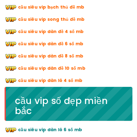
cầu siêu vip bạch thủ đề mb
cầu siêu vip song thủ đề mb
cầu siêu vip dàn đề 4 số mb
cầu siêu vip dàn đề 6 số mb
cầu siêu vip dàn đề 8 số mb
cầu siêu vip dàn đề 10 số mb
cầu siêu vip dàn lô 4 số mb
cầu vip số đẹp miền
bắc
cầu siêu vip dàn lô 6 số mb