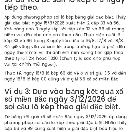
tiếp theo.
Áp dụng phương pháp soi lô kép bằng giải đặc biệt. Thấy
giải đặc biệt ngày 15/8/2026 xuất hiện 2 cặp 33 và 66.
Khả năng cao 3 ngày sắp tới cặp kép 33 và 66 sẽ mang
niềm vui đến cho anh em theo cầu. Thực hiện nuôi lô
kép 33 và 66 trong 3 ngày liên tiếp là 16/8, 17/8 và 18/8.
Để giữ vững vốn và sinh lời trong trường hợp lô phải đến
ngày thứ 3 mới về thì anh em nên xuống tiền gấp thếp
theo tỷ lệ 1:2:4 hoặc 1:3:10 (chọn tỷ lệ sao cho phù hợp
với tài chính mỗi người).
Thực tế, ngày 16/8 lô kép 66 đã về ở vị trí giải 3.5 và đến
ngày 18/8 lô kép 00 cũng về ở giải 5.5 xổ số miền Bắc.
Ví dụ 3: Dựa vào bảng kết quả xổ
số miền Bắc ngày 3/12/2026 để
soi cầu lô kép theo giải đặc biệt.
Từ bảng kết quả xổ số miền Bắc ngày 3/12/2026, áp dụng
phương pháp soi cầu lô kép theo giải đặc biệt. Nhận thấy
cặp 66 và 99 cùng xuất hiện ở giải đặc biệt báo hiệu lô