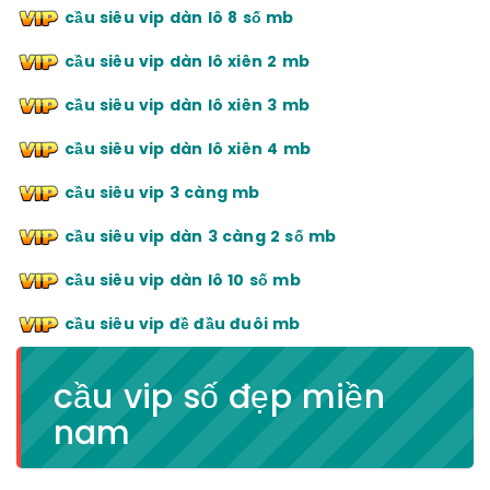
cầu siêu vip dàn lô 8 số mb
cầu siêu vip dàn lô xiên 2 mb
cầu siêu vip dàn lô xiên 3 mb
cầu siêu vip dàn lô xiên 4 mb
cầu siêu vip 3 càng mb
cầu siêu vip dàn 3 càng 2 số mb
cầu siêu vip dàn lô 10 số mb
cầu siêu vip đề đầu đuôi mb
cầu vip số đẹp miền
nam