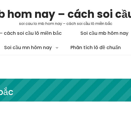
b hom nay – cách soi cầ
soi cau lo mb hom nay – cách soi cầu lô miền bắc
– cách soi cầu lô miền bắc
Soi cầu mb hôm nay
Soi cầu mn hôm nay
Phân tích lô đề chuẩn
bắc