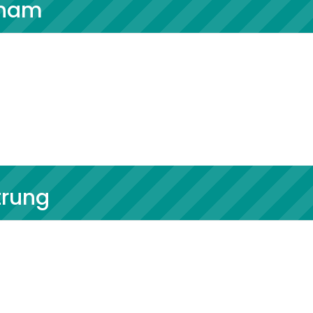
 nam
trung