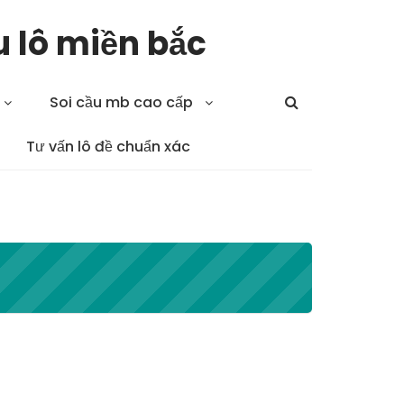
u lô miền bắc
Soi cầu mb cao cấp
Tư vấn lô đề chuẩn xác