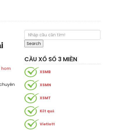
i
Search
CẦU XỔ SỐ 3 MIỀN
b hom
XSMB
 chuyên
XSMN
XSMT
Kết quả
Vietlott