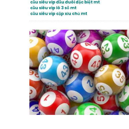
cầu siêu vip đầu đuôi đặc biệt mt
cầu siêu vip lô 3 số mt
cầu siêu vip cặp xỉu chủ mt