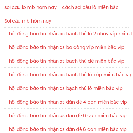
soi cau lo mb hom nay – cách soi cầu lô miền bắc
Soi cầu mb hôm nay
hội đồng báo tin nhận xs bạch thủ lô 2 nháy víp miền 
hội đồng báo tin nhận xs ba càng víp miền bắc vip
hội đồng báo tin nhận xs bạch thủ đề miền bắc vip
hội đồng báo tin nhận xs bạch thủ lô kép miền bắc vip
hội đồng báo tin nhận xs bạch thủ lô miền bắc vip
hội đồng báo tin nhận xs dàn đề 4 con miền bắc vip
hội đồng báo tin nhận xs dàn đề 6 con miền bắc vip
hội đồng báo tin nhận xs dàn đề 8 con miền bắc vip