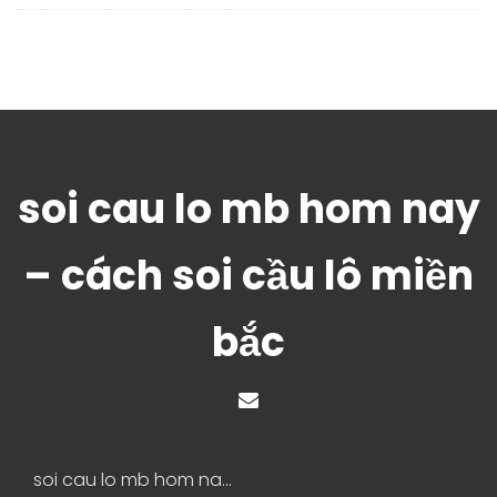
soi cau lo mb hom nay
– cách soi cầu lô miền
bắc
soi cau lo mb hom nay – cách soi cầu lô miền bắc