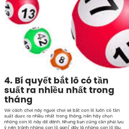
4. Bí quyết bắt lô có tần
suất ra nhiều nhất trong
tháng
Với cách chơi này người chơi sẽ bắt con lô luôn có tần
suất được ra nhiều nhất trong tháng, nên hãy chọn
những con lô này để đánh. Nhưng bạn cũng cần phải lựu
ý nên tránh những con lô gan( đây là những con lô lâu