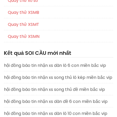
Quay thử xổ số
Quay thử XSMB
Quay thử XSMT
Quay thử XSMN
Kết quả SOI CẦU mới nhất
hội đồng báo tin nhận xs dàn lô 6 con miền bắc vip
hội đồng báo tin nhận xs song thủ lô kép miền bắc vip
hội đồng báo tin nhận xs song thủ đề miền bắc vip
hội đồng báo tin nhận xs dàn đề 6 con miền bắc vip
hội đồng báo tin nhận xs dàn lô 10 con miền bắc vip