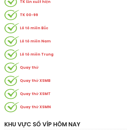
TK lần xuất hiện
TK 00-99
Lô tô miền Bắc
Lô tô miền Nam
Lô tô miền Trung
Quay thử
Quay thử XSMB
Quay thử XSMT
Quay thử XSMN
KHU VỰC SỐ VÍP HÔM NAY