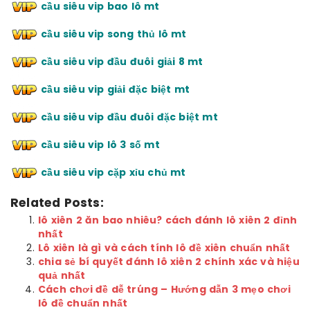
cầu siêu vip bao lô mt
cầu siêu vip song thủ lô mt
cầu siêu vip đầu đuôi giải 8 mt
cầu siêu vip giải đặc biệt mt
cầu siêu vip đầu đuôi đặc biệt mt
cầu siêu vip lô 3 số mt
cầu siêu vip cặp xỉu chủ mt
Related Posts:
lô xiên 2 ăn bao nhiêu? cách đánh lô xiên 2 đỉnh
nhất
Lô xiên là gì và cách tính lô đề xiên chuẩn nhất
chia sẻ bí quyết đánh lô xiên 2 chính xác và hiệu
quả nhất
Cách chơi đề dễ trúng – Hướng dẫn 3 mẹo chơi
lô đề chuẩn nhất