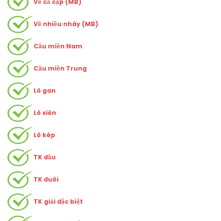
Về cả cặp (MB)
Về nhiều nháy (MB)
Cầu miền Nam
Cầu miền Trung
Lô gan
Lô xiên
Lô kép
TK đầu
TK đuôi
TK giải đặc biệt