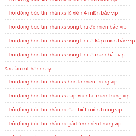
hội đồng báo tin nhận xs lô xiên 4 miền bắc vip
hội đồng báo tin nhận xs song thủ đề miền bắc vip
hội đồng báo tin nhận xs song thủ lô kép miền bắc vip
hội đồng báo tin nhận xs song thủ lô miền bắc vip
Soi cầu mt hôm nay
hội đồng báo tin nhận xs bao lô miền trung vip
hội đồng báo tin nhận xs cặp xíu chủ miền trung vip
hội đồng báo tin nhận xs đặc biệt miền trung vip
hội đồng báo tin nhận xs giải tám miền trung vip