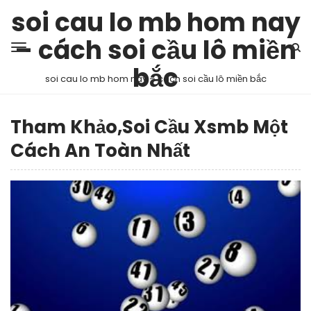
soi cau lo mb hom nay
– cách soi cầu lô miền
bắc
soi cau lo mb hom nay – cách soi cầu lô miền bắc
Tham Khảo,Soi Cầu Xsmb Một
Cách An Toàn Nhất