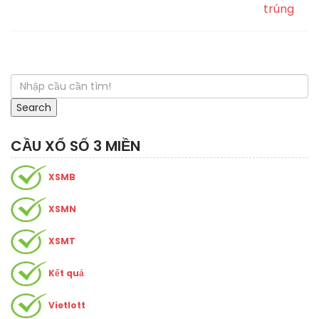
trúng
Search
CẦU XỔ SỐ 3 MIỀN
XSMB
XSMN
XSMT
Kết quả
Vietlott