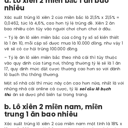
a. Lô xiên 2 miền bắc 1 ăn bao
nhiêu
Xác suất trúng lô xiên 2 của miền bắc là 21,5% x 21,5% =
0,0462, tức là 4,6%, cao hơn tỷ lệ trúng đề. Xiên 2 ăn
bao nhiêu còn tùy vào người chơi chọn chơi ở đâu.
– Tỷ lệ ăn lô xiên miền bắc của công ty xổ số kiến thiết
là 1 ăn 10, mỗi cặp số được mua là 10.000 đồng, như vậy 1
vé sẽ có cơ hội trúng 100.000 đồng.
– Tỷ lệ ăn lô xiên miền bắc theo nhà cái thì tùy thuộc
vào quy định của từng nơi, thông thường tỷ lệ sẽ là 1 ăn
17, quy định mức đặt cược thường cao hơn so với đánh
lô bạch thủ thông thường.
Một số nhà cái thì mức này còn cao hơn nữa, nhất là với
những nhà cái online cá cược, tỷ lệ
soi cầu lô bạch
thủ
ăn sẽ được phổ biến tại trong trang.
b. Lô xiên 2 miền nam, miền
trung 1 ăn bao nhiêu
Xác suất trúng lô xiên 2 của miền nam một tỉnh là 18% x