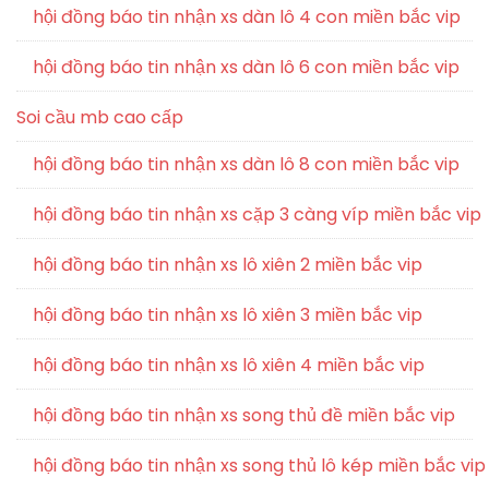
hội đồng báo tin nhận xs dàn lô 4 con miền bắc vip
hội đồng báo tin nhận xs dàn lô 6 con miền bắc vip
Soi cầu mb cao cấp
hội đồng báo tin nhận xs dàn lô 8 con miền bắc vip
hội đồng báo tin nhận xs cặp 3 càng víp miền bắc vip
hội đồng báo tin nhận xs lô xiên 2 miền bắc vip
hội đồng báo tin nhận xs lô xiên 3 miền bắc vip
hội đồng báo tin nhận xs lô xiên 4 miền bắc vip
hội đồng báo tin nhận xs song thủ đề miền bắc vip
hội đồng báo tin nhận xs song thủ lô kép miền bắc vip