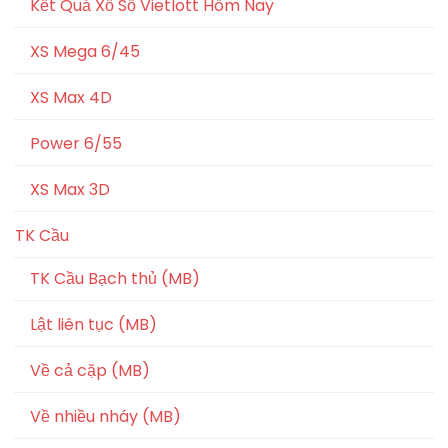
Kết Quả Xổ Số Vietlott Hôm Nay
XS Mega 6/45
XS Max 4D
Power 6/55
XS Max 3D
TK Cầu
TK Cầu Bạch thủ (MB)
Lật liên tục (MB)
Về cả cặp (MB)
Về nhiều nháy (MB)