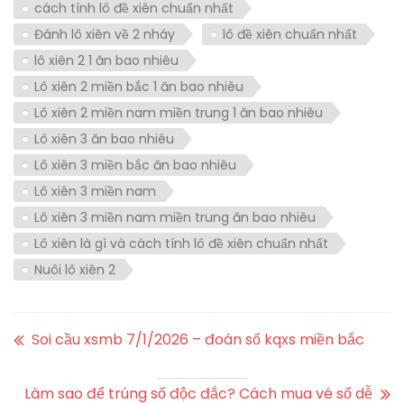
cách tính lô đề xiên chuẩn nhất
Đánh lô xiên về 2 nháy
lô đề xiên chuẩn nhất
lô xiên 2 1 ăn bao nhiêu
Lô xiên 2 miền bắc 1 ăn bao nhiêu
Lô xiên 2 miền nam miền trung 1 ăn bao nhiêu
Lô xiên 3 ăn bao nhiêu
Lô xiên 3 miền bắc ăn bao nhiêu
Lô xiên 3 miền nam
Lô xiên 3 miền nam miền trung ăn bao nhiêu
Lô xiên là gì và cách tính lô đề xiên chuẩn nhất
Nuôi lô xiên 2
Soi cầu xsmb 7/1/2026 – đoán số kqxs miền bắc
Làm sao để trúng số độc đắc? Cách mua vé số dễ