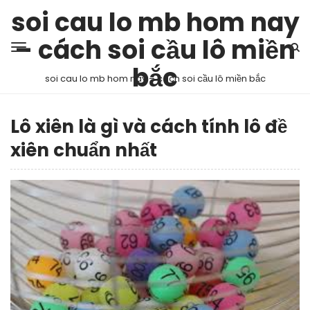
soi cau lo mb hom nay
– cách soi cầu lô miền
bắc
soi cau lo mb hom nay – cách soi cầu lô miền bắc
Lô xiên là gì và cách tính lô đề
xiên chuẩn nhất