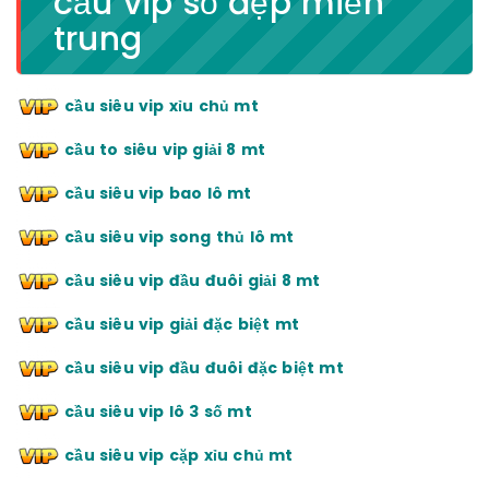
cầu vip số đẹp miền
trung
cầu siêu vip xỉu chủ mt
cầu to siêu vip giải 8 mt
cầu siêu vip bao lô mt
cầu siêu vip song thủ lô mt
cầu siêu vip đầu đuôi giải 8 mt
cầu siêu vip giải đặc biệt mt
cầu siêu vip đầu đuôi đặc biệt mt
cầu siêu vip lô 3 số mt
cầu siêu vip cặp xỉu chủ mt