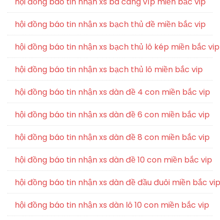
hội đồng báo tin nhận xs ba càng víp miền bắc vip
hội đồng báo tin nhận xs bạch thủ đề miền bắc vip
hội đồng báo tin nhận xs bạch thủ lô kép miền bắc vip
hội đồng báo tin nhận xs bạch thủ lô miền bắc vip
hội đồng báo tin nhận xs dàn đề 4 con miền bắc vip
hội đồng báo tin nhận xs dàn đề 6 con miền bắc vip
hội đồng báo tin nhận xs dàn đề 8 con miền bắc vip
hội đồng báo tin nhận xs dàn đề 10 con miền bắc vip
hội đồng báo tin nhận xs dàn đề đầu đuôi miền bắc vi
hội đồng báo tin nhận xs dàn lô 10 con miền bắc vip