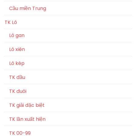
Cầu miền Trung
TK Lô
Lô gan
Lô xiên
Lô kép
TK đầu
TK đuôi
TK giải đặc biệt
TK lần xuất hiện
TK 00-99