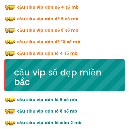
cầu siêu vip dàn đề 4 số mb
cầu siêu vip dàn đề 6 số mb
cầu siêu vip dàn đề 8 số mb
cầu siêu vip dàn đề 10 số mb
cầu siêu vip dàn lô 4 số mb
cầu vip số đẹp miền
bắc
cầu siêu vip dàn lô 6 số mb
cầu siêu vip dàn lô 8 số mb
cầu siêu vip dàn lô xiên 2 mb