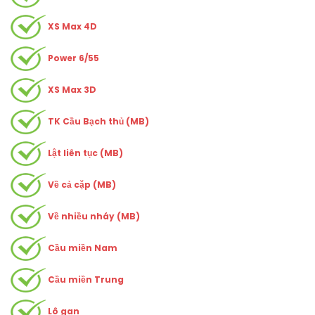
XS Max 4D
Power 6/55
XS Max 3D
TK Cầu Bạch thủ (MB)
Lật liên tục (MB)
Về cả cặp (MB)
Về nhiều nháy (MB)
Cầu miền Nam
Cầu miền Trung
Lô gan