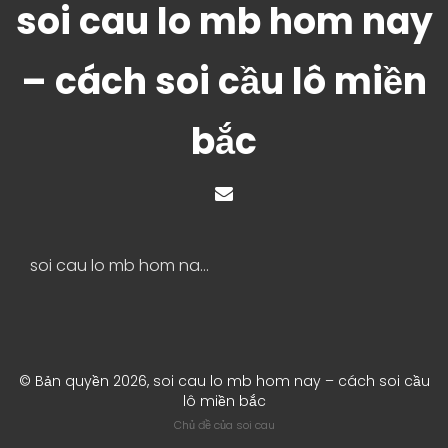
soi cau lo mb hom nay
– cách soi cầu lô miền
bắc
soi cau lo mb hom nay – cách soi cầu lô miền bắc
© Bản quyền 2026, soi cau lo mb hom nay – cách soi cầu
lô miền bắc
Chủ đề của
soi cau