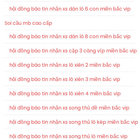
hội đồng báo tin nhận xs dàn lô 6 con miền bắc vip
Soi cầu mb cao cấp
hội đồng báo tin nhận xs dàn lô 8 con miền bắc vip
hội đồng báo tin nhận xs cặp 3 càng víp miền bắc vip
hội đồng báo tin nhận xs lô xiên 2 miền bắc vip
hội đồng báo tin nhận xs lô xiên 3 miền bắc vip
hội đồng báo tin nhận xs lô xiên 4 miền bắc vip
hội đồng báo tin nhận xs song thủ đề miền bắc vip
hội đồng báo tin nhận xs song thủ lô kép miền bắc vip
hội đồng báo tin nhận xs song thủ lô miền bắc vip