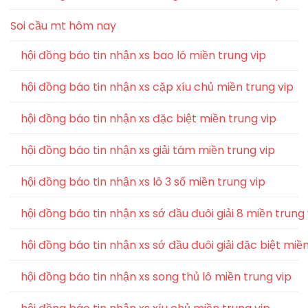
Soi cầu mt hôm nay
hội đồng báo tin nhận xs bao lô miền trung vip
hội đồng báo tin nhận xs cặp xíu chủ miền trung vip
hội đồng báo tin nhận xs đặc biệt miền trung vip
hội đồng báo tin nhận xs giải tám miền trung vip
hội đồng báo tin nhận xs lô 3 số miền trung vip
hội đồng báo tin nhận xs sớ đầu đuôi giải 8 miền trung 
hội đồng báo tin nhận xs sớ đầu đuôi giải đặc biệt miền
hội đồng báo tin nhận xs song thủ lô miền trung vip