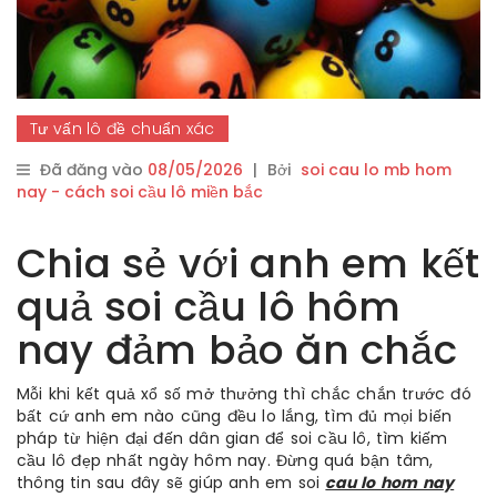
Tư vấn lô đề chuẩn xác
Đã đăng vào
08/05/2026
|
Bởi
soi cau lo mb hom
nay - cách soi cầu lô miền bắc
Chia sẻ với anh em kết
quả soi cầu lô hôm
nay đảm bảo ăn chắc
Mỗi khi kết quả xổ số mở thưởng thì chắc chắn trước đó
bất cứ anh em nào cũng đều lo lắng, tìm đủ mọi biến
pháp từ hiện đại đến dân gian để soi cầu lô, tìm kiếm
cầu lô đẹp nhất ngày hôm nay. Đừng quá bận tâm,
thông tin sau đây sẽ giúp anh em soi
cau lo hom nay