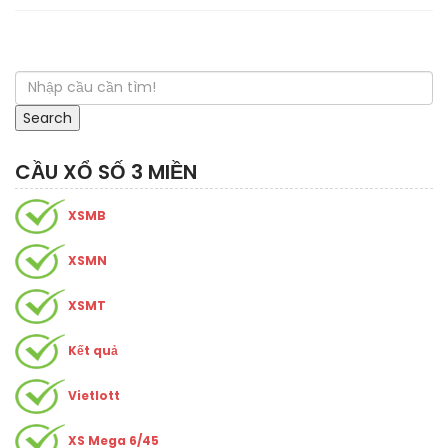
Search
CẦU XỔ SỐ 3 MIỀN
XSMB
XSMN
XSMT
Kết quả
Vietlott
XS Mega 6/45