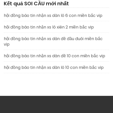
Kết quả SOI CẦU mới nhất
hội đồng báo tin nhận xs dàn lô 6 con miền bắc vip
hội đồng báo tin nhận xs lô xiên 2 miền bắc vip
hội đồng báo tin nhận xs dàn đề đầu đuôi miền bắc
vip
hội đồng báo tin nhận xs dàn đề 10 con miền bắc vip
hội đồng báo tin nhận xs dàn lô 10 con miền bắc vip