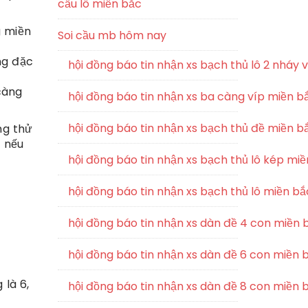
cầu lô miền bắc
g miền
Soi cầu mb hôm nay
ng đặc
hội đồng báo tin nhận xs bạch thủ lô 2 nháy 
càng
hội đồng báo tin nhận xs ba càng víp miền bắ
hội đồng báo tin nhận xs bạch thủ đề miền bắ
ng thử
n nếu
hội đồng báo tin nhận xs bạch thủ lô kép miề
hội đồng báo tin nhận xs bạch thủ lô miền bắ
hội đồng báo tin nhận xs dàn đề 4 con miền 
hội đồng báo tin nhận xs dàn đề 6 con miền b
 là 6,
hội đồng báo tin nhận xs dàn đề 8 con miền b