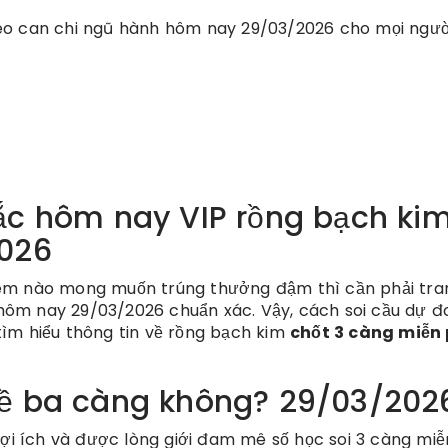
o can chi ngũ hành hôm nay 29/03/2026 cho mọi ngườ
ắc hôm nay VIP rồng bạch ki
2026
em nào mong muốn trúng thưởng đậm thì cần phải tra
ôm nay 29/03/2026 chuẩn xác. Vậy, cách soi cầu dự đ
ìm hiểu thông tin về rồng bạch kim
chốt 3 càng miễn 
đề ba càng không? 29/03/202
lợi ích và được lòng giới đam mê số học soi 3 càng miễn