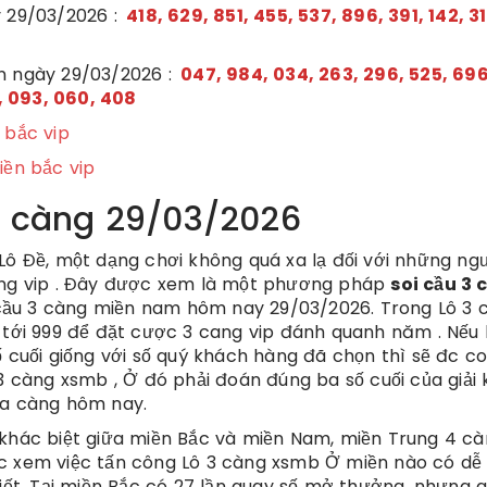
y 29/03/2026 :
418, 629, 851, 455, 537, 896, 391, 142, 3
n ngày 29/03/2026 :
047, 984, 034, 263, 296, 525, 696
1, 093, 060, 408
 bắc vip
iền bắc vip
 3 càng 29/03/2026
Lô Đề, một dạng chơi không quá xa lạ đối với những ng
càng vip . Đây được xem là một phương pháp
soi cầu 3
oi cầu 3 càng miền nam hôm nay 29/03/2026. Trong Lô 3 
 tới 999 để đặt cược 3 cang vip đánh quanh năm . Nếu 
 cuối giống với số quý khách hàng đã chọn thì sẽ đc coi
 3 càng xsmb , Ở đó phải đoán đúng ba số cuối của giải
ba càng hôm nay.
 khác biệt giữa miền Bắc và miền Nam, miền Trung 4 c
ắc xem việc tấn công Lô 3 càng xsmb Ở miền nào có dễ
iết, Tại miền Bắc có 27 lần quay số mở thưởng, nhưng gi