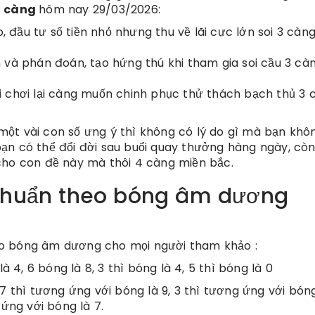
3 càng
hôm nay 29/03/2026:
o, đầu tư số tiền nhỏ nhưng thu về lãi cực lớn soi 3 càn
 và phán đoán, tạo hứng thú khi tham gia soi cầu 3 cà
i chơi lại càng muốn chinh phục thử thách bạch thủ 3 
ột vài con số ưng ý thì không có lý do gì mà bạn khô
ạn có thể đổi đời sau buổi quay thưởng hàng ngày, cò
cho con đề này mà thôi 4 càng miền bắc.
 chuẩn theo bóng âm dương
o bóng âm dương cho mọi người tham khảo :
à 4, 6 bóng là 8, 3 thì bóng là 4, 5 thì bóng là 0
7 thì tương ứng với bóng là 9, 3 thì tương ứng với bóng
 ứng với bóng là 7.