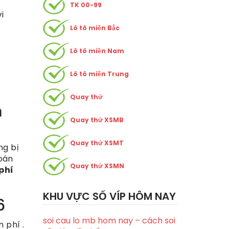
TK 00-99
i
Lô tô miền Bắc
Lô tô miền Nam
Lô tô miền Trung
Quay thử
m
Quay thử XSMB
Quay thử XSMT
ng bị
oán
Quay thử XSMN
phí
KHU VỰC SỐ VÍP HÔM NAY
6
soi cau lo mb hom nay – cách soi
 phí .