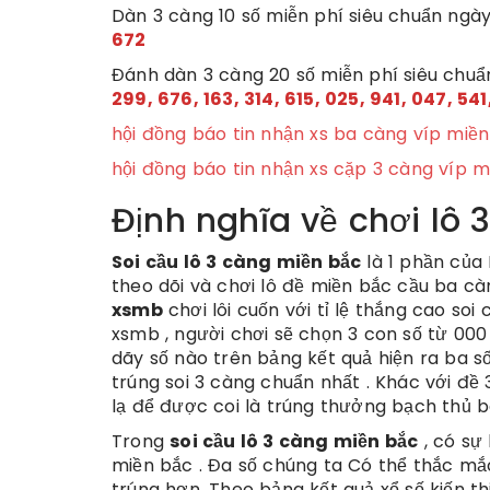
Dàn 3 càng 10 số miễn phí siêu chuẩn ngà
672
Đánh dàn 3 càng 20 số miễn phí siêu chuẩ
299, 676, 163, 314, 615, 025, 941, 047, 54
hội đồng báo tin nhận xs ba càng víp miền
hội đồng báo tin nhận xs cặp 3 càng víp m
Định nghĩa về chơi lô
Soi cầu lô 3 càng miền bắc
là 1 phần của 
theo dõi và chơi lô đề miền bắc cầu ba 
xsmb
chơi lôi cuốn với tỉ lệ thắng cao s
xsmb , người chơi sẽ chọn 3 con số từ 000
dãy số nào trên bảng kết quả hiện ra ba số
trúng soi 3 càng chuẩn nhất . Khác với đề
lạ để được coi là trúng thưởng bạch thủ 
Trong
soi cầu lô 3 càng miền bắc
, có sự
miền bắc . Đa số chúng ta Có thể thắc m
trúng hơn. Theo bảng kết quả xổ số kiến th