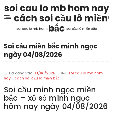
soi cau lo mb hom nay
– cách soi cầu lô miền
bắc
soi cau lo mb hom nay – cách soi cầu lô miền bắc
Soi cầu miền bắc minh ngọc
ngày 04/08/2026
Đã đăng vào
03/08/2026
|
Bởi
soi cau lo mb hom
nay - cách soi cầu lô miền bắc
Soi cầu minh ngọc miền
bắc – xổ số minh ngọc
hôm nay ngày 04/08/2026