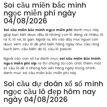
Soi cầu miền bắc minh
ngọc miễn phí ngày
04/08/2026
Soi cầu miền bắc minh ngọc miễn phí
danh mục này
giúp bạn biết được đâu là những con lô đang về nhiều, lô
ra ít, lô rơi, lô gan. Ngoài ra, khi vào đây mọi người còn
được xem cầu lô đề phổ biến hàng ngày như: cầu rồng
bạch kim, cầu biên độ lô, cầu lô pascal.
Ngoài các con số tại danh mục
soi cầu miền bắc minh
ngọc miễn phí vip
ra thì chúng tôi còn chốt thêm một
số cầu lô đề ở những bài viết hàng ngày trong chính
danh mục soi cầu miền bắc miễn phí này.
Soi cầu dự đoán xổ số minh
ngọc cầu lô đẹp hôm nay
ngày 04/08/2026