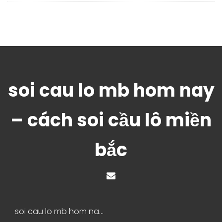
soi cau lo mb hom nay
– cách soi cầu lô miền
bắc
soi cau lo mb hom nay – cách soi cầu lô miền bắc