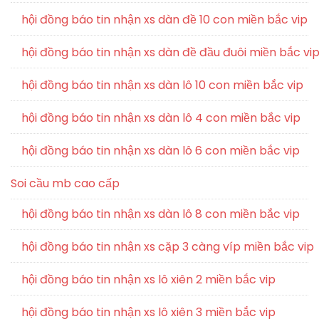
hội đồng báo tin nhận xs dàn đề 10 con miền bắc vip
hội đồng báo tin nhận xs dàn đề đầu đuôi miền bắc vi
hội đồng báo tin nhận xs dàn lô 10 con miền bắc vip
hội đồng báo tin nhận xs dàn lô 4 con miền bắc vip
hội đồng báo tin nhận xs dàn lô 6 con miền bắc vip
Soi cầu mb cao cấp
hội đồng báo tin nhận xs dàn lô 8 con miền bắc vip
hội đồng báo tin nhận xs cặp 3 càng víp miền bắc vip
hội đồng báo tin nhận xs lô xiên 2 miền bắc vip
hội đồng báo tin nhận xs lô xiên 3 miền bắc vip