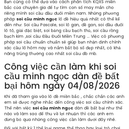
Bạn cũng có thể dựa vào cách phân tích KQXS miền
bắc của chuyên gia để tự tìm con số may mắn cho
riêng mình soi cầu đầu đuôi miền nam. Những phương
pháp
soi cầu minh ngọc
lô đề hiệu quả nhất có thể kể
đến như: Soi cầu Pascale, soi lô gan, đề gan, soi đầu đuôi
lô tô, giải đặc biệt, soi bảng cầu bạch thủ, soi cầu rồng
bạch kim ,soi cầu Đầu Đuôi Miền Trung … Việc có phương
pháp soi cầu chuẩn chuẩn sẽ giúp bạn nhận định chính
xác cầu lô hôm nay và nắm bắt bộ số đẹp nhất, có khả
năng trúng thưởng cao nhất soi cầu db mb.
Công việc cần làm khi soi
cầu minh ngọc dàn đề bất
bại hôm ngày 04/08/2026
Khi đã tham gia vào lô đề miền bắc , chắc chắn các anh
em sẽ được nghe nhắc đến công việc soi cầu chính xác.
Thế nên việc
soi cầu minh ngọc
dàn đề bất bại như thế
nào và làm sao để thu về lợi nhuận thì các anh em
đừng bỏ qua những công việc cần làm dưới đây nhé.
Đối với bất kỳ 1 thể loại game thể thao hay loại trò chơi