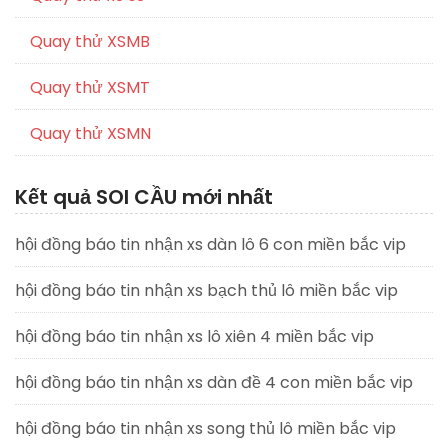
Quay thử XSMB
Quay thử XSMT
Quay thử XSMN
Kết quả SOI CẦU mới nhất
hội đồng báo tin nhận xs dàn lô 6 con miền bắc vip
hội đồng báo tin nhận xs bạch thủ lô miền bắc vip
hội đồng báo tin nhận xs lô xiên 4 miền bắc vip
hội đồng báo tin nhận xs dàn đề 4 con miền bắc vip
hội đồng báo tin nhận xs song thủ lô miền bắc vip