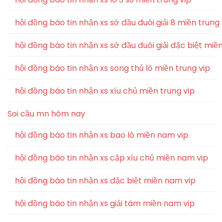
hội đồng báo tin nhận xs sớ đầu đuôi giải 8 miền trung 
hội đồng báo tin nhận xs sớ đầu đuôi giải đặc biệt miền
hội đồng báo tin nhận xs song thủ lô miền trung vip
hội đồng báo tin nhận xs xíu chủ miền trung vip
Soi cầu mn hôm nay
hội đồng báo tin nhận xs bao lô miền nam vip
hội đồng báo tin nhận xs cặp xíu chủ miền nam vip
hội đồng báo tin nhận xs đặc biệt miền nam vip
hội đồng báo tin nhận xs giải tám miền nam vip