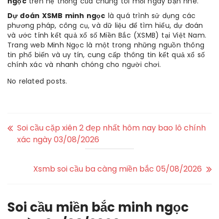
ngọc
trên hệ thống của chúng tôi mỗi ngày bạn nhé.
Dự đoán XSMB minh ngọc
là quá trình sử dụng các
phương pháp, công cụ, và dữ liệu để tìm hiểu, dự đoán
và ước tính kết quả xổ số Miền Bắc (XSMB) tại Việt Nam.
Trang web Minh Ngọc là một trong những nguồn thông
tin phổ biến và uy tín, cung cấp thông tin kết quả xổ số
chính xác và nhanh chóng cho người chơi.
No related posts.
Soi cầu cặp xiên 2 đẹp nhất hôm nay bao lô chính
xác ngày 03/08/2026
Xsmb soi cầu ba càng miền bắc 05/08/2026
Soi cầu miền bắc minh ngọc