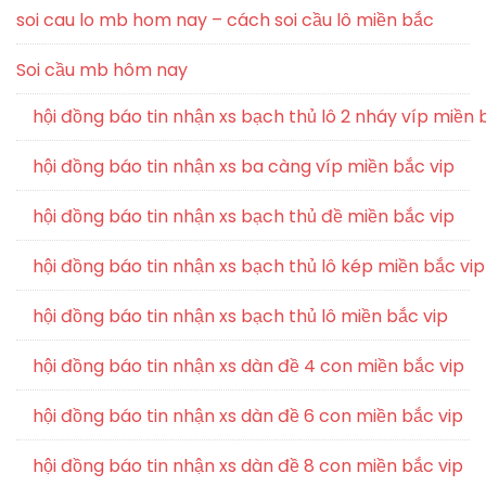
soi cau lo mb hom nay – cách soi cầu lô miền bắc
Soi cầu mb hôm nay
hội đồng báo tin nhận xs bạch thủ lô 2 nháy víp miền 
hội đồng báo tin nhận xs ba càng víp miền bắc vip
hội đồng báo tin nhận xs bạch thủ đề miền bắc vip
hội đồng báo tin nhận xs bạch thủ lô kép miền bắc vip
hội đồng báo tin nhận xs bạch thủ lô miền bắc vip
hội đồng báo tin nhận xs dàn đề 4 con miền bắc vip
hội đồng báo tin nhận xs dàn đề 6 con miền bắc vip
hội đồng báo tin nhận xs dàn đề 8 con miền bắc vip