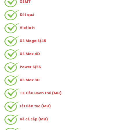
XSMT
Kết quả
Vietlott
XS Mega 6/45
XS Max 4D
Power 6/55
XS Max 3D
TK Cầu Bạch thủ (MB)
Lật liên tục (MB)
Về cả cặp (MB)