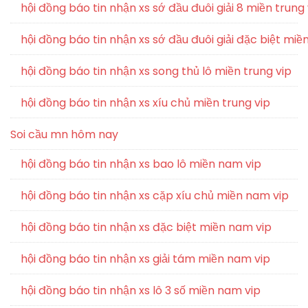
hội đồng báo tin nhận xs sớ đầu đuôi giải 8 miền trung 
hội đồng báo tin nhận xs sớ đầu đuôi giải đặc biệt miền
hội đồng báo tin nhận xs song thủ lô miền trung vip
hội đồng báo tin nhận xs xíu chủ miền trung vip
Soi cầu mn hôm nay
hội đồng báo tin nhận xs bao lô miền nam vip
hội đồng báo tin nhận xs cặp xíu chủ miền nam vip
hội đồng báo tin nhận xs đặc biệt miền nam vip
hội đồng báo tin nhận xs giải tám miền nam vip
hội đồng báo tin nhận xs lô 3 số miền nam vip