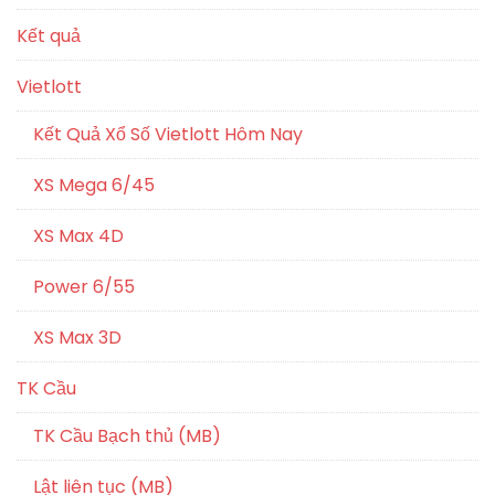
Kết quả
Vietlott
Kết Quả Xổ Số Vietlott Hôm Nay
XS Mega 6/45
XS Max 4D
Power 6/55
XS Max 3D
TK Cầu
TK Cầu Bạch thủ (MB)
Lật liên tục (MB)