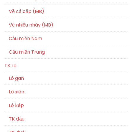
Về cả cặp (MB)
Về nhiều nháy (MB)
Cầu miền Nam
Cầu miền Trung
TK Lô
Lô gan
Lô xiên
Lô kép
TK đầu