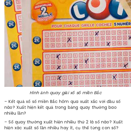
Hình ảnh quay giải xổ số miền Bắc
– Kết quả xổ số miền Bắc hôm qua xuất xắc với đầu số
nào? Xuất hiện kết quả trong bảng quay thưởng bao
nhiêu lần?
– Số quay thưởng xuất hiện nhiều thứ 2 là số nào? Xuất
hiện xác xuất số lần nhiều hay ít, cụ thể từng con số?