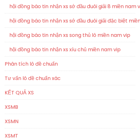
hội đồng báo tin nhận xs sớ đầu đuôi giải 8 miền nam v
hội đồng báo tin nhận xs sớ đầu đuôi giải đặc biệt miề
hội đồng báo tin nhận xs song thủ lô miền nam vip
hội đồng báo tin nhận xs xíu chủ miền nam vip
Phân tích lô đề chuẩn
Tư vấn lô đề chuẩn xác
KẾT QUẢ XS
XSMB
XSMN
XSMT