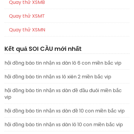
Quay thử XSMB
Quay thử XSMT
Quay thử XSMN
Kết quả SOI CẦU mới nhất
hội đồng báo tin nhận xs dàn lô 6 con miền bắc vip
hội đồng báo tin nhận xs lô xiên 2 miền bắc vip
hội đồng báo tin nhận xs dàn đề đầu đuôi miền bắc
vip
hội đồng báo tin nhận xs dàn đề 10 con miền bắc vip
hội đồng báo tin nhận xs dàn lô 10 con miền bắc vip