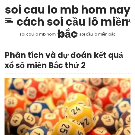
soi cau lo mb hom nay
– cách soi cầu lô miền
bắc
soi cau lo mb hom nay – cách soi cầu lô miền bắc
Phân tích và dự đoán kết quả
xổ số miền Bắc thứ 2