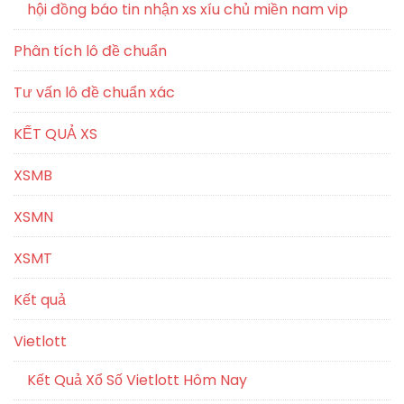
hội đồng báo tin nhận xs xíu chủ miền nam vip
Phân tích lô đề chuẩn
Tư vấn lô đề chuẩn xác
KẾT QUẢ XS
XSMB
XSMN
XSMT
Kết quả
Vietlott
Kết Quả Xổ Số Vietlott Hôm Nay