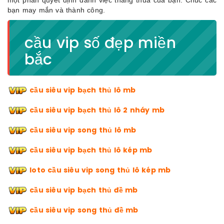
bạn may mắn và thành công.
cầu vip số đẹp miền
bắc
cầu siêu vip bạch thủ lô mb
cầu siêu vip bạch thủ lô 2 nháy mb
cầu siêu vip song thủ lô mb
cầu siêu vip bạch thủ lô kép mb
loto cầu siêu vip song thủ lô kép mb
cầu siêu vip bạch thủ đề mb
cầu siêu vip song thủ đề mb