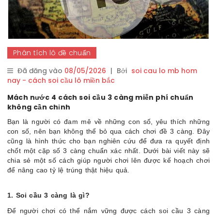
Phân tích lô đề chuẩn
Đã đăng vào
08/05/2026
|
Bởi
soi cau lo mb hom
nay - cách soi cầu lô miền bắc
Mách nước 4 cách soi cầu 3 càng miễn phí chuẩn
không cần chỉnh
Bạn là người có đam mê về những con số, yêu thích những
con số, nên bạn không thể bỏ qua cách chơi đề 3 càng. Đây
cũng là hình thức cho bạn nghiên cứu để đưa ra quyết định
chốt một cặp số 3 càng chuẩn xác nhất. Dưới bài viết này sẽ
chia sẻ một số cách giúp người chơi lên được kế hoạch chơi
để nâng cao tỷ lệ trúng thật hiệu quả.
1. Soi cầu 3 càng là gì?
Để người chơi có thể nắm vững được cách soi cầu 3 càng