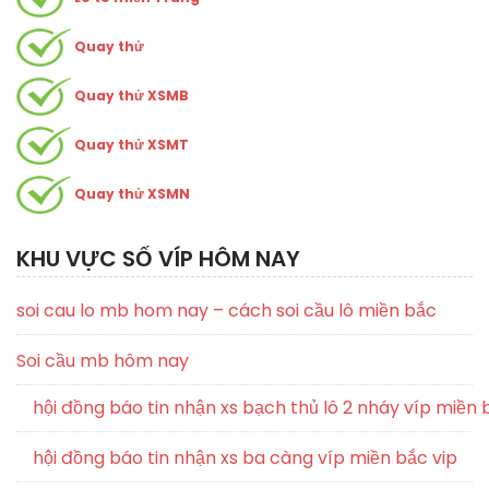
Quay thử
Quay thử XSMB
Quay thử XSMT
Quay thử XSMN
KHU VỰC SỐ VÍP HÔM NAY
soi cau lo mb hom nay – cách soi cầu lô miền bắc
Soi cầu mb hôm nay
hội đồng báo tin nhận xs bạch thủ lô 2 nháy víp miền 
hội đồng báo tin nhận xs ba càng víp miền bắc vip