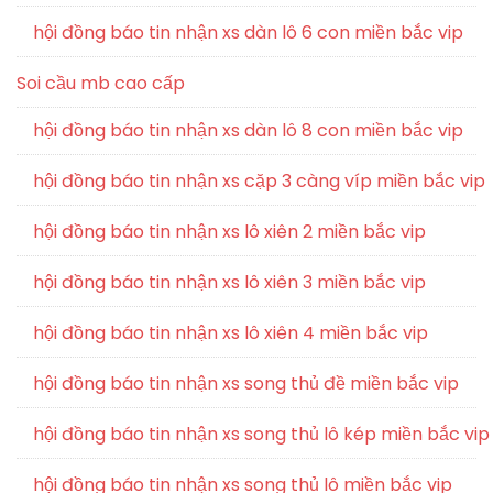
hội đồng báo tin nhận xs dàn lô 6 con miền bắc vip
Soi cầu mb cao cấp
hội đồng báo tin nhận xs dàn lô 8 con miền bắc vip
hội đồng báo tin nhận xs cặp 3 càng víp miền bắc vip
hội đồng báo tin nhận xs lô xiên 2 miền bắc vip
hội đồng báo tin nhận xs lô xiên 3 miền bắc vip
hội đồng báo tin nhận xs lô xiên 4 miền bắc vip
hội đồng báo tin nhận xs song thủ đề miền bắc vip
hội đồng báo tin nhận xs song thủ lô kép miền bắc vip
hội đồng báo tin nhận xs song thủ lô miền bắc vip