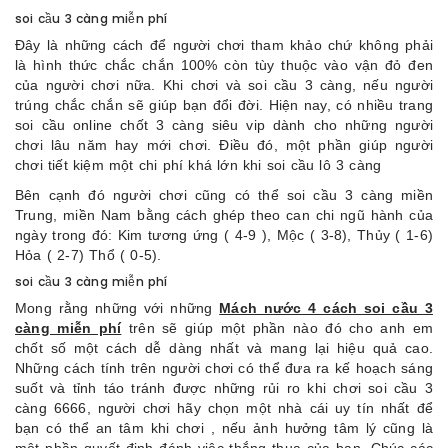
soi cầu 3 càng miễn phí
Đây là những cách để người chơi tham khảo chứ không phải
là hình thức chắc chắn 100% còn tùy thuộc vào vận đỏ đen
của người chơi nữa.
Khi chơi và soi cầu 3 càng, nếu người
trúng chắc chắn sẽ giúp bạn đổi đời. Hiện nay, có nhiều trang
soi cầu online chốt 3 càng siêu vip dành cho những người
chơi lâu năm hay mới chơi. Điều đó, một phần giúp người
chơi tiết kiệm một chi phí khá lớn khi soi cầu lô 3 càng
Bên cạnh đó người chơi cũng có thể soi cầu 3 càng miền
Trung, miền Nam bằng cách ghép theo can chi ngũ hành của
ngày trong đó: Kim tương ứng ( 4-9 ), Mộc ( 3-8), Thủy ( 1-6)
Hỏa ( 2-7) Thổ ( 0-5).
soi cầu 3 càng miễn phí
Mong rằng những với những
Mách nước 4 cách soi cầu 3
càng miễn phí
trên sẽ giúp một phần nào đó cho anh em
chốt số một cách dễ dàng nhất và mang lại hiệu quả cao.
Những cách tính trên người chơi có thể đưa ra kế hoạch sáng
suốt và tỉnh táo tránh được những rủi ro khi chơi soi cầu 3
càng 6666, người chơi hãy chọn một nhà cái uy tín nhất để
bạn có thể an tâm khi chơi , nếu ảnh hưởng tâm lý cũng là
một phần quyết định đánh việc thắng thua của bạn. Chúc các