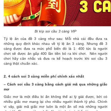
Bí kíp soi cầu 3 càng VIP
Tỷ lệ ăn của đề 3 càng như sau: Mỗi nhà cái đều đưa ra
những quy định khác nhau về tỷ lệ ăn 3 càng. Nhưng đề 3
càng được đưa ra mức phổ biến đó là 1: 400 tức là người
chơi sẽ được ăn gấp 400 lần tiền bỏ ra khi chơi. Nên người
chơi hãy cân nhắc và đưa ra kế hoạch trước khi soi cầu 3
càng thật chuẩn xác.
2. 4 cách soi 3 càng miễn phí chính xác nhất
– Cách soi cầu 3 càng bằng cách giải mã qua những giấc
mơ
Giấc mơ là một điều bí ẩn không thể ai lý giải được, bởi có
nhiều giấc mơ mang lại cho nhiều người thành tỷ phú. Chính
vì vậy, giải mã giấc mơ luôn là một ẩn số mà những người