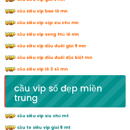
cầu siêu vip bao lô mn
cầu siêu vip cặp xỉu chủ mn
cầu siêu vip song thủ lô mn
cầu siêu vip đầu đuôi giải 8 mn
cầu siêu vip đầu đuôi đặc biệt mn
cầu siêu vip lô 3 số mn
cầu vip số đẹp miền
trung
cầu siêu vip xỉu chủ mt
cầu to siêu vip giải 8 mt