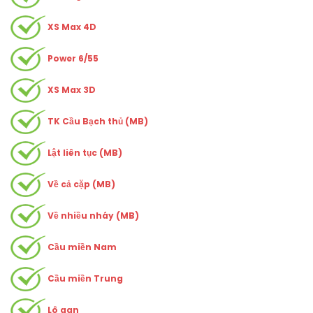
XS Max 4D
Power 6/55
XS Max 3D
TK Cầu Bạch thủ (MB)
Lật liên tục (MB)
Về cả cặp (MB)
Về nhiều nháy (MB)
Cầu miền Nam
Cầu miền Trung
Lô gan