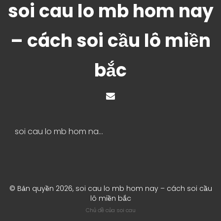
soi cau lo mb hom nay
– cách soi cầu lô miền
bắc
soi cau lo mb hom nay – cách soi cầu lô miền bắc
© Bản quyền 2026, soi cau lo mb hom nay – cách soi cầu
lô miền bắc
Chủ đề của
soi cau