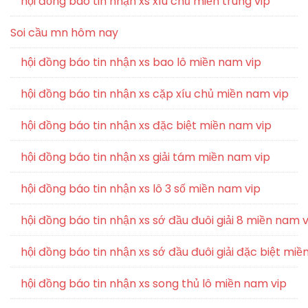
hội đồng báo tin nhận xs xíu chủ miền trung vip
Soi cầu mn hôm nay
hội đồng báo tin nhận xs bao lô miền nam vip
hội đồng báo tin nhận xs cặp xíu chủ miền nam vip
hội đồng báo tin nhận xs đặc biệt miền nam vip
hội đồng báo tin nhận xs giải tám miền nam vip
hội đồng báo tin nhận xs lô 3 số miền nam vip
hội đồng báo tin nhận xs sớ đầu đuôi giải 8 miền nam v
hội đồng báo tin nhận xs sớ đầu đuôi giải đặc biệt miề
hội đồng báo tin nhận xs song thủ lô miền nam vip