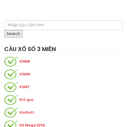
Search
CẦU XỔ SỐ 3 MIỀN
XSMB
XSMN
XSMT
Kết quả
Vietlott
XS Mega 6/45