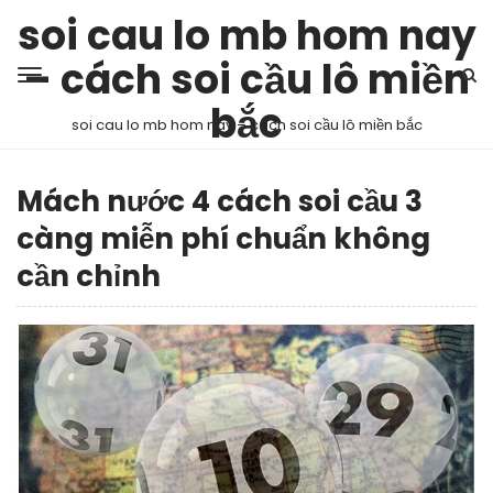
soi cau lo mb hom nay
– cách soi cầu lô miền
bắc
soi cau lo mb hom nay – cách soi cầu lô miền bắc
Mách nước 4 cách soi cầu 3
càng miễn phí chuẩn không
cần chỉnh