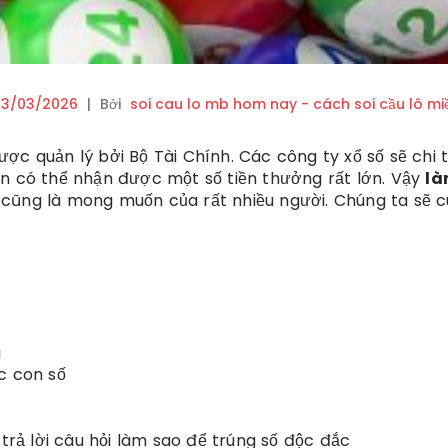
03/03/2026
|
Bởi
soi cau lo mb hom nay - cách soi cầu lô mi
c quản lý bởi Bộ Tài Chính. Các công ty xổ số sẽ chi t
ạn có thể nhận được một số tiền thưởng rất lớn. Vậy
là
cũng là mong muốn của rất nhiều người. Chúng ta sẽ 
g
c con số
 trả lời câu hỏi làm sao để trúng số độc đắc