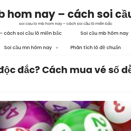
b hom nay – cách soi cầ
soi cau lo mb hom nay – cách soi cầu lô miền bắc
– cách soi cầu lô miền bắc
Soi cầu mb hôm nay
Soi cầu mn hôm nay
Phân tích lô đề chuẩn
 độc đắc? Cách mua vé số d