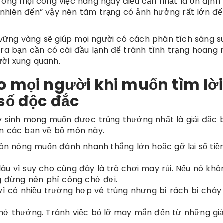
rong mọi công việc hàng ngày điều cần nhất là ổn định
nhiên đến” vậy nên tâm trạng có ảnh hưởng rất lớn đế
ý vững vàng sẽ giúp mọi người có cách phân tích sáng s
 ra bạn cần có cái đầu lạnh để tránh tình trạng hoang
ời xung quanh.
o mọi người khi muốn tìm lời
 số độc đắc
y sinh mong muốn được trúng thưởng nhất là giải đặc b
ến các bạn về bộ môn này.
 nôn nóng muốn đánh nhanh thắng lớn hoặc gỡ lại số tiề
âu vì suy cho cùng đây là trò chơi may rủi. Nếu nó khô
 đừng nên phí công chờ đợi.
 vì có nhiều trường hợp vé trúng nhưng bị rách bị cháy 
mở thưởng. Tránh việc bỏ lỡ may mắn đến từ những giả