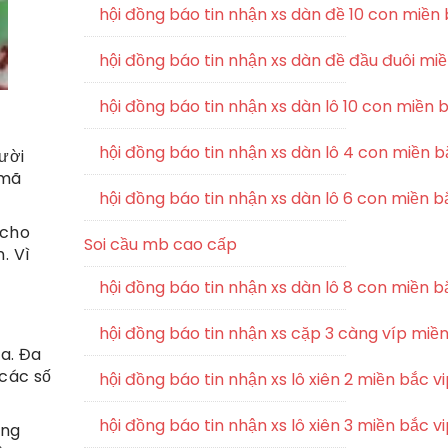
hội đồng báo tin nhận xs dàn đề 10 con miền 
hội đồng báo tin nhận xs dàn đề đầu đuôi miề
hội đồng báo tin nhận xs dàn lô 10 con miền b
hội đồng báo tin nhận xs dàn lô 4 con miền b
ười
 mã
hội đồng báo tin nhận xs dàn lô 6 con miền b
 cho
Soi cầu mb cao cấp
. Vì
hội đồng báo tin nhận xs dàn lô 8 con miền b
hội đồng báo tin nhận xs cặp 3 càng víp miền
a. Đa
 các số
hội đồng báo tin nhận xs lô xiên 2 miền bắc vi
hội đồng báo tin nhận xs lô xiên 3 miền bắc vi
ang