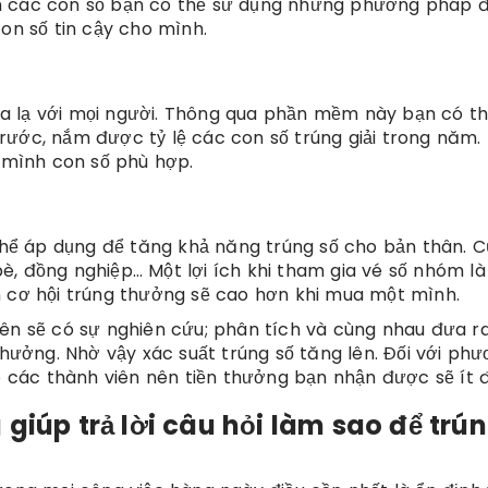
ch các con số bạn có thể sử dụng những phương pháp 
con số tin cậy cho mình.
a lạ với mọi người. Thông qua phần mềm này bạn có th
rước, nắm được tỷ lệ các con số trúng giải trong năm.
o mình con số phù hợp.
ể áp dụng để tăng khả năng trúng số cho bản thân. 
, đồng nghiệp… Một lợi ích khi tham gia vé số nhóm là
n cơ hội trúng thưởng sẽ cao hơn khi mua một mình.
iên sẽ có sự nghiên cứu; phân tích và cùng nhau đưa r
ởng. Nhờ vậy xác suất trúng số tăng lên. Đối với ph
o các thành viên nên tiền thưởng bạn nhận được sẽ ít đ
 giúp trả lời câu hỏi làm sao để trú