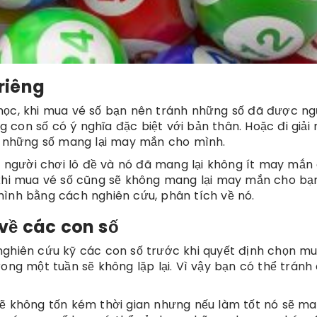
riêng
học, khi mua vé số bạn nên tránh những số đã được ng
con số có ý nghĩa đặc biệt với bản thân. Hoặc đi giải
là những số mang lại may mắn cho mình.
người chơi lô đề và nó đã mang lại không ít may mắn
 khi mua vé số cũng sẽ không mang lại may mắn cho bạn
mình bằng cách nghiên cứu, phân tích về nó.
về các con số
nghiên cứu kỹ các con số trước khi quyết định chọn mu
ong một tuần sẽ không lặp lại. Vì vậy bạn có thể tránh
sẽ không tốn kém thời gian nhưng nếu làm tốt nó sẽ m