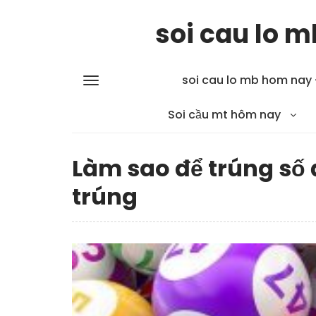
soi cau lo m
soi cau lo mb hom nay 
Soi cầu mt hôm nay
Làm sao để trúng số
trúng