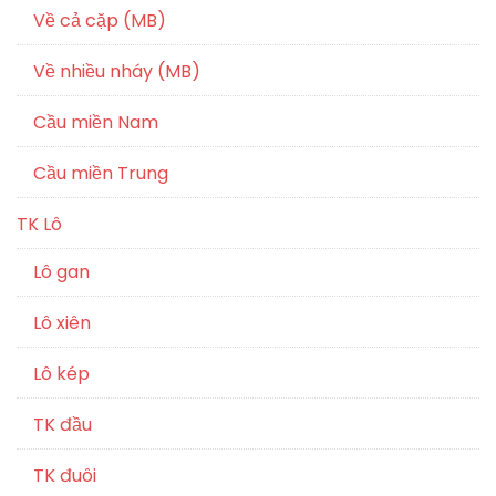
Về cả cặp (MB)
Về nhiều nháy (MB)
Cầu miền Nam
Cầu miền Trung
TK Lô
Lô gan
Lô xiên
Lô kép
TK đầu
TK đuôi