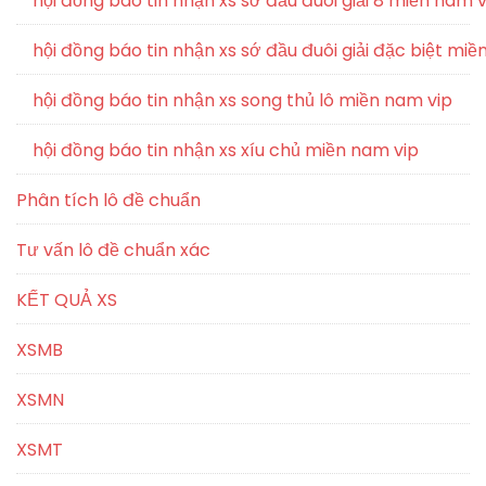
hội đồng báo tin nhận xs sớ đầu đuôi giải 8 miền nam v
hội đồng báo tin nhận xs sớ đầu đuôi giải đặc biệt miề
hội đồng báo tin nhận xs song thủ lô miền nam vip
hội đồng báo tin nhận xs xíu chủ miền nam vip
Phân tích lô đề chuẩn
Tư vấn lô đề chuẩn xác
KẾT QUẢ XS
XSMB
XSMN
XSMT