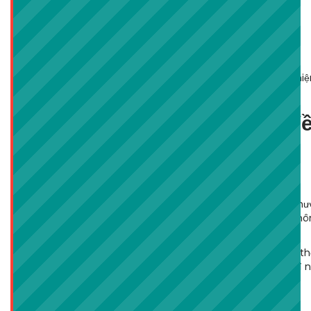
Thông tin về soi cầu:
Các Phương Pháp Soi Cầu Bạc Nhớ Lô Đề Hiệu Quả:
Phương pháp soi bạc nhớ lô đề theo đầu câm:
Mẹo nhớ cầu khi đầu lô câm:
Phương pháp soi bạc nhớ theo đuôi câm:
Phương pháp soi bạc nhớ theo tần suất xuất hiệ
Kinh nghiệm bạc nhớ ra theo ngày trong tuần:
Những Thông Tin Cơ Bản Về
Bạc Nhớ:
Khái niệm cầu bạc nhớ:
Thực tế, nếu bạn chưa có nhiều kinh nghiệm lô đề hay chưa
mơ hồ về khái niệm
cầu bạc nhớ
. Và tất nhiên, nếu đã khô
rất khó có thể vận dụng thành công khi chơi lô đề.
Tuy nhiên, khái niệm này cũng không hề khó hiểu. Ta có th
trong đó bạc là những con số lô đề đã trả về còn nhớ chỉ 
quá khứ, đã trôi qua.
Thông tin về soi cầu: