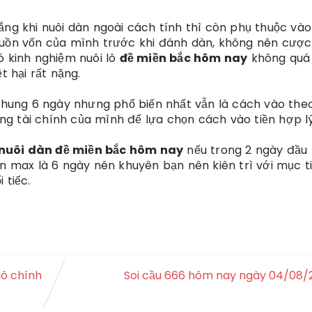
ắng khi nuôi dàn ngoài cách tính thì còn phụ thuộc vào
guồn vốn của mình trước khi đánh dàn, không nên cược
ó kinh nghiệm nuôi lô
đề miền bắc hôm nay
không quá
t hại rất nặng.
 khung 6 ngày nhưng phổ biến nhất vẫn là cách vào theo
năng tài chính của mình để lựa chọn cách vào tiền hợp l
nuôi dàn đề miền bắc hôm nay
nếu trong 2 ngày đầu
ên max là 6 ngày nên khuyên bạn nên kiên trì với mục ti
 tiếc.
lô chính
Soi cầu 666 hôm nay ngày 04/08/