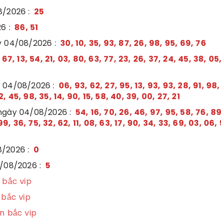
8/2026 :
25
26 :
86, 51
y 04/08/2026 :
30, 10, 35, 93, 87, 26, 98, 95, 69, 76
:
67, 13, 54, 21, 03, 80, 63, 77, 23, 26, 37, 24, 45, 38, 05
y 04/08/2026 :
06, 93, 62, 27, 95, 13, 93, 93, 28, 91, 98,
2, 45, 98, 35, 14, 90, 15, 58, 40, 39, 00, 27, 21
 ngày 04/08/2026 :
54, 16, 70, 26, 46, 97, 95, 58, 76, 89
9, 36, 75, 32, 62, 11, 08, 63, 17, 90, 34, 33, 69, 03, 06, 
8/2026 :
0
4/08/2026 :
5
 bắc vip
 bắc vip
n bắc vip