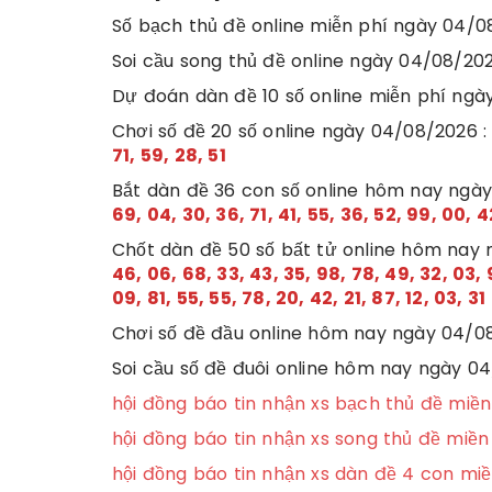
Số bạch thủ đề online miễn phí ngày 04/0
Soi cầu song thủ đề online ngày 04/08/20
Dự đoán dàn đề 10 số online miễn phí ngà
Chơi số đề 20 số online ngày 04/08/2026 
71, 59, 28, 51
Bắt dàn đề 36 con số online hôm nay ngà
69, 04, 30, 36, 71, 41, 55, 36, 52, 99, 00, 4
Chốt dàn đề 50 số bất tử online hôm nay
46, 06, 68, 33, 43, 35, 98, 78, 49, 32, 03, 9
09, 81, 55, 55, 78, 20, 42, 21, 87, 12, 03, 31
Chơi số đề đầu online hôm nay ngày 04/0
Soi cầu số đề đuôi online hôm nay ngày 0
hội đồng báo tin nhận xs bạch thủ đề miền
hội đồng báo tin nhận xs song thủ đề miền
hội đồng báo tin nhận xs dàn đề 4 con miề