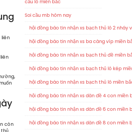
cầu lô miền bắc
ung
Soi cầu mb hôm nay
hội đồng báo tin nhận xs bạch thủ lô 2 nháy 
liên
hội đồng báo tin nhận xs ba càng víp miền bắ
hội đồng báo tin nhận xs bạch thủ đề miền bắ
liên
hội đồng báo tin nhận xs bạch thủ lô kép miề
hường,
hội đồng báo tin nhận xs bạch thủ lô miền bắ
 muốn
hội đồng báo tin nhận xs dàn đề 4 con miền 
gày
hội đồng báo tin nhận xs dàn đề 6 con miền b
hội đồng báo tin nhận xs dàn đề 8 con miền b
ẫn còn
 thủ