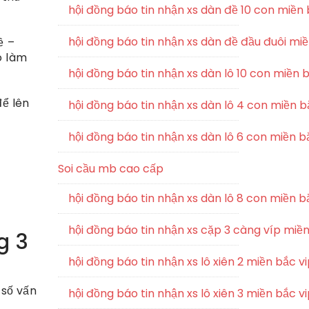
hội đồng báo tin nhận xs dàn đề 10 con miền 
hội đồng báo tin nhận xs dàn đề đầu đuôi miề
ề –
ó làm
hội đồng báo tin nhận xs dàn lô 10 con miền b
ể lên
hội đồng báo tin nhận xs dàn lô 4 con miền b
hội đồng báo tin nhận xs dàn lô 6 con miền b
Soi cầu mb cao cấp
hội đồng báo tin nhận xs dàn lô 8 con miền b
hội đồng báo tin nhận xs cặp 3 càng víp miền
g 3
hội đồng báo tin nhận xs lô xiên 2 miền bắc vi
 số vấn
hội đồng báo tin nhận xs lô xiên 3 miền bắc vi