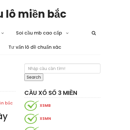
u lô miền bắc
Soi cầu mb cao cấp
Tư vấn lô đề chuẩn xác
Search
CẦU XỔ SỐ 3 MIỀN
ền bắc
XSMB
ày
XSMN