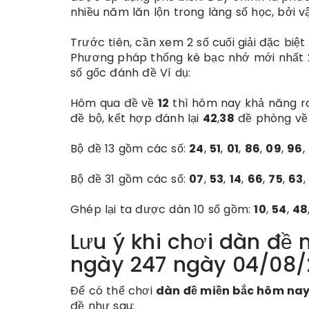
nhiều năm lăn lộn trong làng số học, bởi 
Trước tiên, cần xem 2 số cuối giải đặc biệ
Phương pháp thống kê bạc nhớ mới nhất 2
số gốc đánh đề Ví dụ:
Hôm qua đề về
12
thì hôm nay khả năng 
đề bộ, kết hợp đánh lại
42
,
38
đề phòng về 
Bộ đề 13 gồm các số:
24
,
51
,
01
,
86
,
09
,
96
,
Bộ đề 31 gồm các số:
07
,
53
,
14
,
66
,
75
,
63
Ghép lại ta được dàn 10 số gồm:
10
,
54
,
48
Lưu ý khi chơi dàn đề
ngày 247 ngày 04/08
Để có thể chơi
dàn đề miền bắc hôm na
đề như sau: