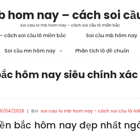
b hom nay – cách soi cầ
soi cau lo mb hom nay – cách soi cầu lô miền bắc
– cách soi cầu lô miền bắc
Soi cầu mb hôm nay
Soi cầu mn hôm nay
Phân tích lô đề chuẩn
bắc hôm nay siêu chính xác
0/04/2026
|
Bởi
soi cau lo mb hom nay - cách soi cầu lô mi
iền bắc hôm nay đẹp nhất ng