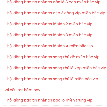
hội đồng báo tin nhận xs dàn lô 8 con miền bắc vip
hội đồng báo tin nhận xs cặp 3 càng víp miền bắc vip
hội đồng báo tin nhận xs lô xiên 2 miền bắc vip
hội đồng báo tin nhận xs lô xiên 3 miền bắc vip
hội đồng báo tin nhận xs lô xiên 4 miền bắc vip
hội đồng báo tin nhận xs song thủ đề miền bắc vip
hội đồng báo tin nhận xs song thủ lô kép miền bắc vip
hội đồng báo tin nhận xs song thủ lô miền bắc vip
Soi cầu mt hôm nay
hội đồng báo tin nhận xs bao lô miền trung vip