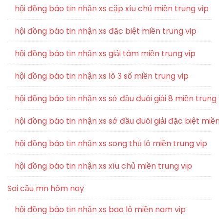
hội đồng báo tin nhận xs cặp xíu chủ miền trung vip
hội đồng báo tin nhận xs đặc biệt miền trung vip
hội đồng báo tin nhận xs giải tám miền trung vip
hội đồng báo tin nhận xs lô 3 số miền trung vip
hội đồng báo tin nhận xs sớ đầu đuôi giải 8 miền trung 
hội đồng báo tin nhận xs sớ đầu đuôi giải đặc biệt miền
hội đồng báo tin nhận xs song thủ lô miền trung vip
hội đồng báo tin nhận xs xíu chủ miền trung vip
Soi cầu mn hôm nay
hội đồng báo tin nhận xs bao lô miền nam vip