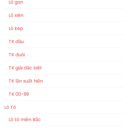
Lô gan
Lô xiên
Lô kép
TK đầu
TK đuôi
TK giải đặc biệt
TK lần xuất hiện
TK 00-99
Lô Tô
Lô tô miền Bắc