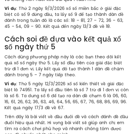
Ví dụ
: Thứ 2 ngày 9/3/2026 xổ số miền bắc ở giải đặc
biệt có số 9 đứng đầu, ta lấy số 9 để tạo thành dàn đề
đánh trong tuần đó là các số: 18 – 81, 27 – 72, 36 – 63,
45 – 54, 09 – 90. Kết quả đến ngày 13/3 đề về 18.
Cách soi đề dựa vào kết quả xổ
số ngày thứ 5
Cách dùng phương pháp này là các bạn theo dõi kết
quả xổ số ngày thứ 5. Lấy số đầu tiên của giải đặc biệt
trừ đi 1 đơn vị. Lấy kết quả đó tạo thành 1 dàn đề chặm
đánh trong 5 – 7 ngày tiếp theo.
Ví dụ
: Thứ 5 ngày 12/3/2026 xổ số kiến thiết về giải đặc
biệt là 74951. Ta lấy số đầu tiên là số 7 trừ đi 1 đơn vị còn
là số 6. Ta dung số 6 để tạo ra dàn đề chạm 6 là 06, 60,
16, 61, 26, 62, 36, 63, 46, 64, 56, 65, 67, 76, 68, 86, 69, 96.
Kết quả ngày 17/3 đề về 67.
Trên đây là bài viết về đầu đuôi đề và cách đánh đề đầu
đuôi hiệu quả nhất. Hi vọng bài viết sẽ giúp anh chị em
tìm ra cách chơi phù hợp và nhanh chóng tóm được