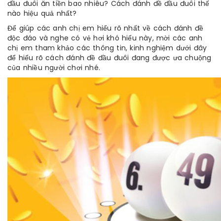
đầu đuôi ăn tiền bao nhiêu? Cách đánh đề đầu đuôi thế
nào hiệu quả nhất?
Để giúp các anh chị em hiểu rõ nhất về cách đánh đề
độc đáo và nghe có vẻ hơi khó hiểu này, mời các anh
chị em tham khảo các thông tin, kinh nghiệm dưới đây
để hiểu rõ cách đánh đề đầu đuôi đang được ưa chuộng
của nhiều người chơi nhé.