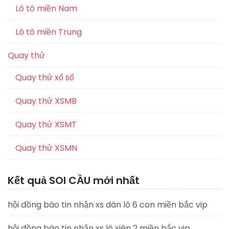
Lô tô miền Nam
Lô tô miền Trung
Quay thử
Quay thử xổ số
Quay thử XSMB
Quay thử XSMT
Quay thử XSMN
Kết quả SOI CẦU mới nhất
hội đồng báo tin nhận xs dàn lô 6 con miền bắc vip
hội đồng báo tin nhận xs lô xiên 2 miền bắc vip