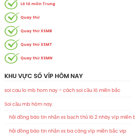
Lô tô miền Trung
Quay thử
Quay thử XSMB
Quay thử XSMT
Quay thử XSMN
KHU VỰC SỐ VÍP HÔM NAY
soi cau lo mb hom nay – cách soi cầu lô miền bắc
Soi cầu mb hôm nay
hội đồng báo tin nhận xs bạch thủ lô 2 nháy víp miền 
hội đồng báo tin nhận xs ba càng víp miền bắc vip