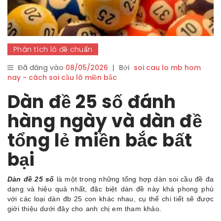
Phân tích lô đề chuẩn
Đã đăng vào
08/05/2026
|
Bởi
soi cau lo mb hom
nay - cách soi cầu lô miền bắc
Dàn đề 25 số đánh
hàng ngày và dàn đề
tổng lẻ miền bắc bất
bại
Dàn đề 25 số
là một trong những tổng hợp dàn soi cầu đề đa
dạng và hiệu quả nhất, đặc biệt dàn đề này khá phong phú
với các loại dàn đb 25 con khác nhau, cụ thể chi tiết sẽ được
giới thiệu dưới đây cho anh chị em tham khảo.