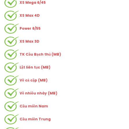
XS Mega 6/45
XS Max 4D
Power 6/55
XS Max 3D
TK Cầu Bạch thủ (MB)
Lật liên tục (MB)
Về cả cặp (MB)
Về nhiều nháy (MB)
Cầu miền Nam
Cầu miền Trung