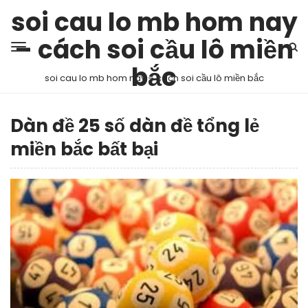
soi cau lo mb hom nay
– cách soi cầu lô miền
bắc
soi cau lo mb hom nay – cách soi cầu lô miền bắc
Dàn đề 25 số dàn đề tổng lẻ
miền bắc bất bại