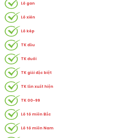
Lô gan
Lô xiên
Lô kép
TK đầu
TK đuôi
TK giải đặc biệt
TK lần xuất hiện
TK 00-99
Lô tô miền Bắc
Lô tô miền Nam