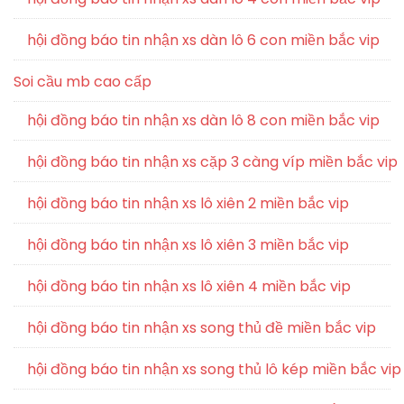
hội đồng báo tin nhận xs dàn lô 6 con miền bắc vip
Soi cầu mb cao cấp
hội đồng báo tin nhận xs dàn lô 8 con miền bắc vip
hội đồng báo tin nhận xs cặp 3 càng víp miền bắc vip
hội đồng báo tin nhận xs lô xiên 2 miền bắc vip
hội đồng báo tin nhận xs lô xiên 3 miền bắc vip
hội đồng báo tin nhận xs lô xiên 4 miền bắc vip
hội đồng báo tin nhận xs song thủ đề miền bắc vip
hội đồng báo tin nhận xs song thủ lô kép miền bắc vip