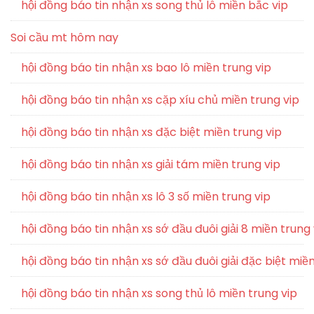
hội đồng báo tin nhận xs song thủ lô miền bắc vip
Soi cầu mt hôm nay
hội đồng báo tin nhận xs bao lô miền trung vip
hội đồng báo tin nhận xs cặp xíu chủ miền trung vip
hội đồng báo tin nhận xs đặc biệt miền trung vip
hội đồng báo tin nhận xs giải tám miền trung vip
hội đồng báo tin nhận xs lô 3 số miền trung vip
hội đồng báo tin nhận xs sớ đầu đuôi giải 8 miền trung 
hội đồng báo tin nhận xs sớ đầu đuôi giải đặc biệt miền
hội đồng báo tin nhận xs song thủ lô miền trung vip