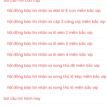
Soi cầu mb cao cấp
hội đồng báo tin nhận xs dàn lô 8 con miền bắc vip
hội đồng báo tin nhận xs cặp 3 càng víp miền bắc vip
hội đồng báo tin nhận xs lô xiên 2 miền bắc vip
hội đồng báo tin nhận xs lô xiên 3 miền bắc vip
hội đồng báo tin nhận xs lô xiên 4 miền bắc vip
hội đồng báo tin nhận xs song thủ đề miền bắc vip
hội đồng báo tin nhận xs song thủ lô kép miền bắc vip
hội đồng báo tin nhận xs song thủ lô miền bắc vip
Soi cầu mt hôm nay