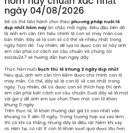
hôm nay chuẩn xác nhất
ngày 04/08/2026
Để có thể tiến hành chơi theo
phương pháp nuôi lô
đẹp nhất hôm nay
ăn chắc mỗi ngày. Điều đầu tiên đó
là anh em cần tìm hiểu chính là con số may mắn của
bản thân. Đây sẽ là con số có thể về nhiều nhất trong
ngày hôm đó. Tuy nhiên, để lựa ra được con số này anh
em cần phải có cách soi cầu chuẩn và chúng tôi
soicau247 sẽ hướng dẫn bạn ngay đây.
Thực hiện nuôi
bạch thủ lô khung 2 ngày đẹp nhất
hiệu quả, anh em cần tìm kiếm được cho mình con lô
may mắn. Có thể, đây sẽ là con lô về cao nhất trong
ngày. Tuy nhiên, để có được con số thích hợp thì anh
em cần phải biết cách soi cầu chuẩn. Dưới đây sẽ là một
vài gợi ý để anh em lựa chọn:Theo một con lô khan
khung 0 ngày
Trên thực tế, lô khan thường đạt giá trị cao nhất vào
khoảng từ 11 đến 10 ngày. Trong trường hợp xui xẻo lém
thì có khi cả thắng, nhưng đây là diều rất hiếm khi xảy
ra. Hiện tại, có rất ít con lô khan vượt qua được lâu hơn.