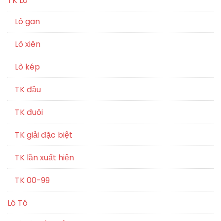
TK Lô
Lô gan
Lô xiên
Lô kép
TK đầu
TK đuôi
TK giải đặc biệt
TK lần xuất hiện
TK 00-99
Lô Tô