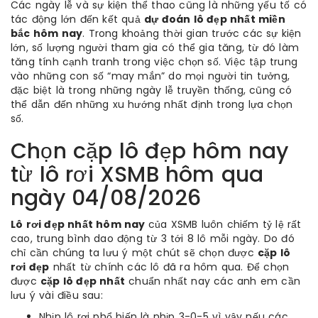
Các ngày lễ và sự kiện thể thao cũng là những yếu tố có
tác động lớn đến kết quả
dự đoán lô đẹp nhất miền
bắc hôm nay
. Trong khoảng thời gian trước các sự kiện
lớn, số lượng người tham gia có thể gia tăng, từ đó làm
tăng tính cạnh tranh trong việc chọn số. Việc tập trung
vào những con số “may mắn” do mọi người tin tưởng,
đặc biệt là trong những ngày lễ truyền thống, cũng có
thể dẫn đến những xu hướng nhất định trong lựa chọn
số.
Chọn cặp lô đẹp hôm nay
từ lô rơi XSMB hôm qua
ngày 04/08/2026
Lô rơi đẹp nhất hôm nay
của XSMB luôn chiếm tỷ lệ rất
cao, trung bình dao động từ 3 tới 8 lô mỗi ngày. Do đó
chỉ cần chúng ta lưu ý một chút sẽ chọn được
cặp lô
rơi đẹp
nhất từ chính các lô đã ra hôm qua. Để chọn
được
cặp lô đẹp nhất
chuẩn nhất nay các anh em cần
lưu ý vài điều sau:
Nhịp lô rơi phổ biến là nhịp 3-0-5 vì vậy nếu các