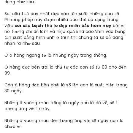
dụng như sau.
Soi cầu 1 số duy nhất dựa vào tần suất những con số
Phương pháp này được nhiều cao thủ áp dụng trong
việc
soi cầu bạch thủ lô đẹp miền bắc hôm nay
bởi vì
nó tương đối dễ làm và hiệu quả khá cao.Nhìn vào bảng
tần suất bằng hình ảnh ở trên thì chúng ta sẽ dễ dàng
nhận ra như sau.
Ở ô hàng ngang sẽ là những ngày trong tháng.
Ô hàng dọc bên trái là thứ tự các con số từ 00 cho đến
99.
Còn ô hàng dọc bên phải là số lần con lô xuất hiện trong
30 ngày.
Những ô vuông màu trắng là ngày con lô đó về, số 1
tương ứng với 1 nháy.
Những ô vuông màu đen tương ứng với số ngày con lô
chưa về.