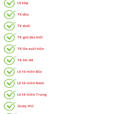
Lô kép
TK đầu
TK đuôi
TK giải đặc biệt
TK lần xuất hiện
TK 00-99
Lô tô miền Bắc
Lô tô miền Nam
Lô tô miền Trung
Quay thử