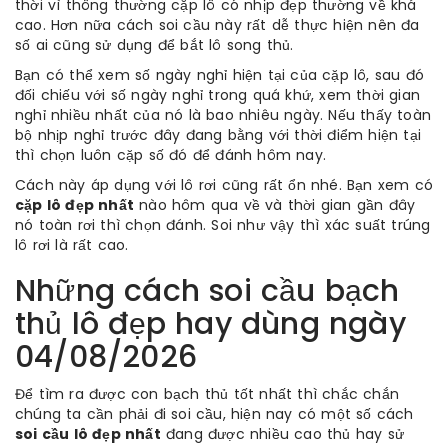
thời vì thông thường cặp lô có nhịp đẹp thường về khá
cao. Hơn nữa cách soi cầu này rất dễ thực hiện nên đa
số ai cũng sử dụng để bắt lô song thủ.
Bạn có thể xem số ngày nghỉ hiện tại của cặp lô, sau đó
đối chiếu với số ngày nghỉ trong quá khứ, xem thời gian
nghỉ nhiều nhất của nó là bao nhiêu ngày. Nếu thấy toàn
bộ nhịp nghỉ trước đây đang bằng với thời điểm hiện tại
thì chọn luôn cặp số đó để đánh hôm nay.
Cách này áp dụng với lô rơi cũng rất ổn nhé. Bạn xem có
cặp lô đẹp nhất
nào hôm qua về và thời gian gần đây
nó toàn rơi thì chọn đánh. Soi như vậy thì xác suất trúng
lô rơi là rất cao.
Những cách soi cầu bạch
thủ lô đẹp hay dùng ngày
04/08/2026
Để tìm ra được con bạch thủ tốt nhất thì chắc chắn
chúng ta cần phải đi soi cầu, hiện nay có một số cách
soi cầu lô đẹp nhất
đang được nhiều cao thủ hay sử