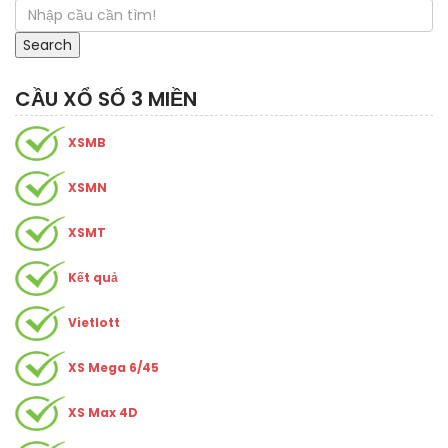
Search
CẦU XỔ SỐ 3 MIỀN
XSMB
XSMN
XSMT
Kết quả
Vietlott
XS Mega 6/45
XS Max 4D