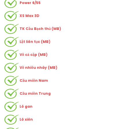
Power 6/55
XS Max 3D
TK Cầu Bạch thủ (MB)
Lật liên tục (MB)
Về cả cặp (MB)
Về nhiều nháy (MB)
Cầu miền Nam
Cầu miền Trung
Lô gan
Lô xiên