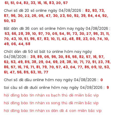
61, 51, 04, 82, 33, 16, 16, 83, 20, 57
Chơi số đề 20 số online ngày 04/08/2026 :
82, 93, 73,
87, 96, 30, 22, 26, 05, 47, 30, 23, 50, 92, 39, 84, 44, 92,
50, 53
Bắt dàn đề 36 con số online hôm nay ngày 04/08/2026 :
53, 66, 28, 39, 10, 97, 70, 05, 54, 91, 73, 30, 27, 95, 31, 11,
70, 43, 10, 51, 95, 67, 83, 10, 11, 42, 48, 88, 23, 00, 74, 10,
49, 06, 44, 58
Chốt dàn đề 50 số bất tử online hôm nay ngày
04/08/2026 :
39, 89, 05, 95, 30, 86, 56, 82, 57, 16, 97,
62, 53, 49, 85, 38, 29, 04, 69, 28, 38, 10, 71, 72, 91, 23, 78,
86, 57, 16, 76, 71, 81, 79, 70, 57, 43, 04, 77, 85, 09, 12, 53,
61, 47, 56, 85, 63, 10, 77
Chơi số đề đầu online hôm nay ngày 04/08/2026 :
0
Soi cầu số đề đuôi online hôm nay ngày 04/08/2026 :
9
hội đồng báo tin nhận xs bạch thủ đề miền bắc vip
hội đồng báo tin nhận xs song thủ đề miền bắc vip
hội đồng báo tin nhận xs dàn đề 4 con miền bắc vip