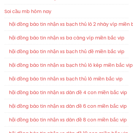
Soi cầu mb hôm nay
hội đồng báo tin nhận xs bạch thủ lô 2 nháy víp miền 
hội đồng báo tin nhận xs ba càng víp miền bắc vip
hội đồng báo tin nhận xs bạch thủ đề miền bắc vip
hội đồng báo tin nhận xs bạch thủ lô kép miền bắc vip
hội đồng báo tin nhận xs bạch thủ lô miền bắc vip
hội đồng báo tin nhận xs dàn đề 4 con miền bắc vip
hội đồng báo tin nhận xs dàn đề 6 con miền bắc vip
hội đồng báo tin nhận xs dàn đề 8 con miền bắc vip