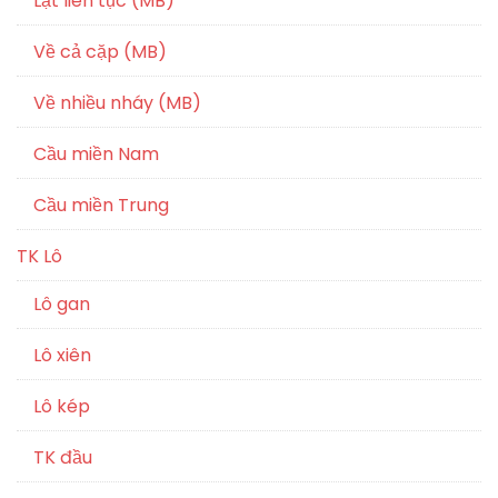
Lật liên tục (MB)
Về cả cặp (MB)
Về nhiều nháy (MB)
Cầu miền Nam
Cầu miền Trung
TK Lô
Lô gan
Lô xiên
Lô kép
TK đầu