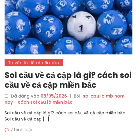
Tư vấn lô đề chuẩn xác
Soi cầu về cả cặp là gì? cách soi
cầu về cả cặp miền bắc
Đã đăng vào
08/05/2026
|
Bởi
soi cau lo mb hom
nay - cách soi cầu lô miền bắc
Soi cầu về cả cặp là gì? cách soi cầu về cả cặp miền bắc
Soi cầu về cả cặp […]
2 bình luận