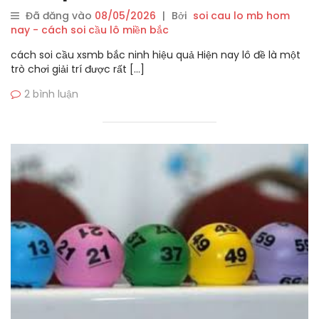
Đã đăng vào
08/05/2026
|
Bởi
soi cau lo mb hom
nay - cách soi cầu lô miền bắc
cách soi cầu xsmb bắc ninh hiệu quả Hiện nay lô đề là một
trò chơi giải trí được rất […]
2 bình luận