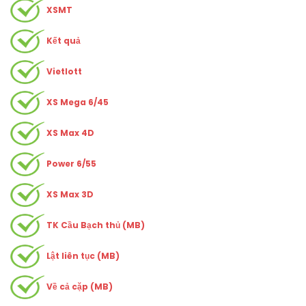
XSMT
Kết quả
Vietlott
XS Mega 6/45
XS Max 4D
Power 6/55
XS Max 3D
TK Cầu Bạch thủ (MB)
Lật liên tục (MB)
Về cả cặp (MB)