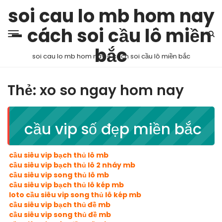
soi cau lo mb hom nay
– cách soi cầu lô miền
bắc
soi cau lo mb hom nay – cách soi cầu lô miền bắc
Thẻ:
xo so ngay hom nay
cầu vip số đẹp miền bắc
cầu siêu vip bạch thủ lô mb
cầu siêu vip bạch thủ lô 2 nháy mb
cầu siêu vip song thủ lô mb
cầu siêu vip bạch thủ lô kép mb
loto cầu siêu vip song thủ lô kép mb
cầu siêu vip bạch thủ đề mb
cầu siêu vip song thủ đề mb